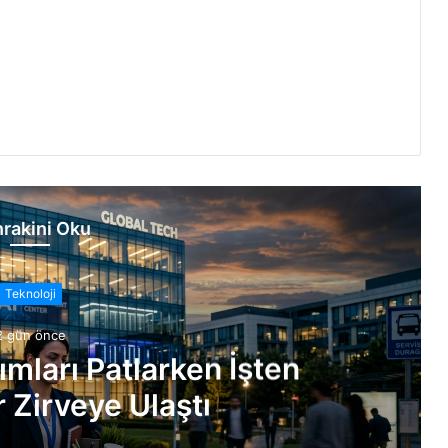
rakini Oku
Teknoloji
2 gün önce
ımları Patlarken İşten
 Zirveye Ulaştı