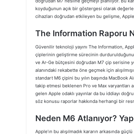
doğrudan M7 nesline geçmeyi planlıyor. Bu kar
koyduğunun açık bir göstergesi olarak değerle
cihazları doğrudan etkileyen bu gelişme, Apple 
The Information Raporu 
Güvenilir teknoloji yayını The Information, Ap
çiplerinin geliştirme sürecinin durdurulduğunu
ve Ar-Ge bütçesini doğrudan M7 çip serisine yö
alanındaki rekabette öne geçmek için alışılmışın
standart M6 çipini bu yılın başında MacBook Ai
takip etmesi beklenen Pro ve Max varyantları 
gelen Apple odaklı yayınlar da bu iddiayı doğru
söz konusu raporlar hakkında herhangi bir res
Neden M6 Atlanıyor? Yapa
Apple’ın bu alışılmadık kararın arkasında güçlü 