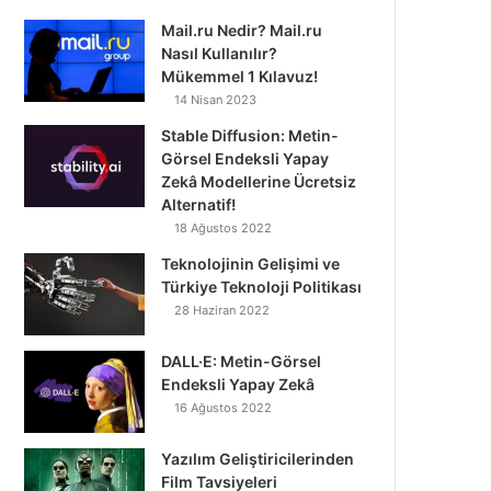
Mail.ru Nedir? Mail.ru
Nasıl Kullanılır?
Mükemmel 1 Kılavuz!
14 Nisan 2023
Stable Diffusion: Metin-
Görsel Endeksli Yapay
Zekâ Modellerine Ücretsiz
Alternatif!
18 Ağustos 2022
Teknolojinin Gelişimi ve
Türkiye Teknoloji Politikası
28 Haziran 2022
DALL·E: Metin-Görsel
Endeksli Yapay Zekâ
16 Ağustos 2022
Yazılım Geliştiricilerinden
Film Tavsiyeleri