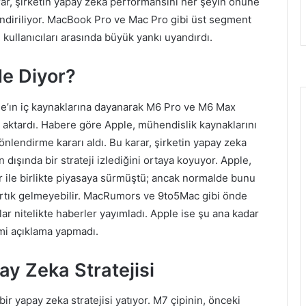
ar, şirketin yapay zeka performansını her şeyin önüne
ndiriliyor. MacBook Pro ve Mac Pro gibi üst segment
kullanıcıları arasında büyük yankı uyandırdı.
Ne Diyor?
ple’ın iç kaynaklarına dayanarak M6 Pro ve M6 Max
 aktardı. Habere göre Apple, mühendislik kaynaklarını
nlendirme kararı aldı. Bu karar, şirketin yapay zeka
 dışında bir strateji izlediğini ortaya koyuyor. Apple,
r ile birlikte piyasaya sürmüştü; ancak normalde bunu
artık gelmeyebilir. MacRumors ve 9to5Mac gibi önde
lar nitelikte haberler yayımladı. Apple ise şu ana kadar
mi açıklama yapmadı.
y Zeka Stratejisi
bir yapay zeka stratejisi yatıyor. M7 çipinin, önceki