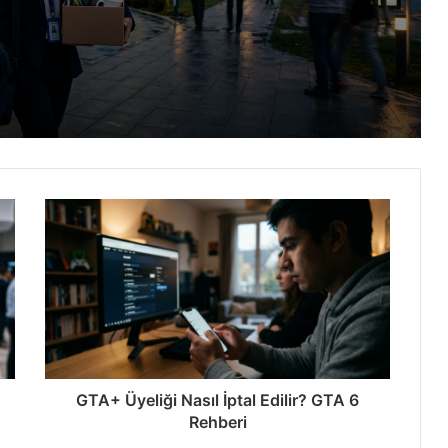
Çıkarmalar Zirveye Ulaştı
: 24x Paketleme
İşte Detaylar
GTA+ Üyeliği Nasıl İptal Edilir? GTA 6
Rehberi
tan’da Rekor Kırdı