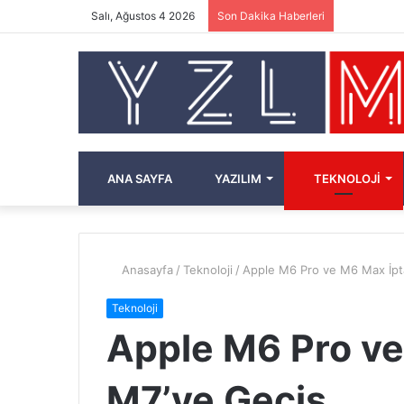
Salı, Ağustos 4 2026
Son Dakika Haberleri
ANA SAYFA
YAZILIM
TEKNOLOJI
Anasayfa
/
Teknoloji
/
Apple M6 Pro ve M6 Max İpt
Teknoloji
Apple M6 Pro ve
M7’ye Geçiş