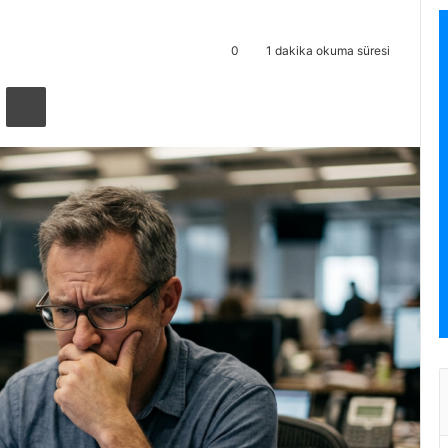
0
1 dakika okuma süresi
ta ile paylaş
Yazdır