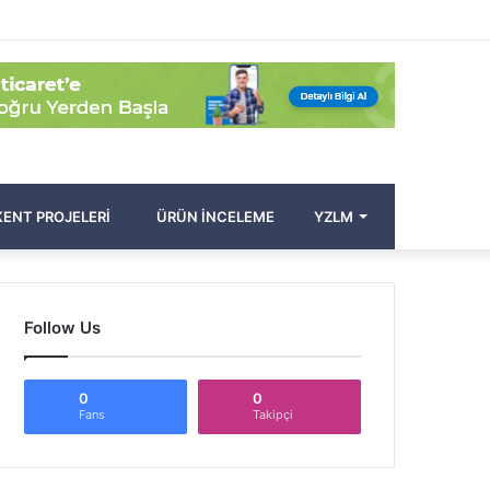
Facebook
Twitter
Pinterest
YouTube
Instagram
Kayıt
Rastgele
Kenar
Arama
Ol
Makale
Bölmesi
yap
...
ENT PROJELERI
ÜRÜN İNCELEME
YZLM
Follow Us
0
0
Fans
Takipçi