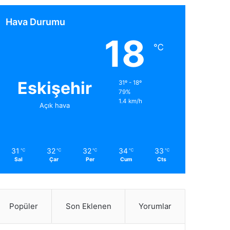
Hava Durumu
18
℃
Eskişehir
31º - 18º
79%
1.4 km/h
Açık hava
31
32
32
34
33
℃
℃
℃
℃
℃
Sal
Çar
Per
Cum
Cts
Popüler
Son Eklenen
Yorumlar