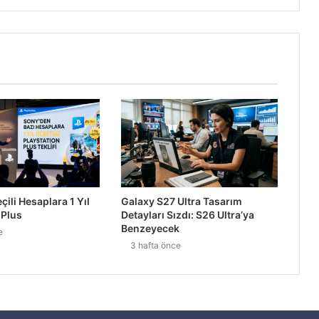
ak YouTube Programı
den %68 Daha Güvenli
ili Hesaplara 1 Yıl
Galaxy S27 Ultra Tasarım
 Plus
Detayları Sızdı: S26 Ultra’ya
2027’ye Ertelendi
Benzeyecek
e
3 hafta önce
alinizi Okuyor