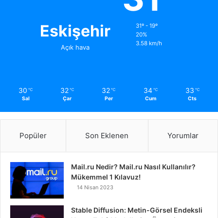
Eskişehir
31º - 19º
20%
3.58 km/h
Açık hava
30
32
32
34
33
℃
℃
℃
℃
℃
Sal
Çar
Per
Cum
Cts
Popüler
Son Eklenen
Yorumlar
Mail.ru Nedir? Mail.ru Nasıl Kullanılır?
Mükemmel 1 Kılavuz!
14 Nisan 2023
Stable Diffusion: Metin-Görsel Endeksli