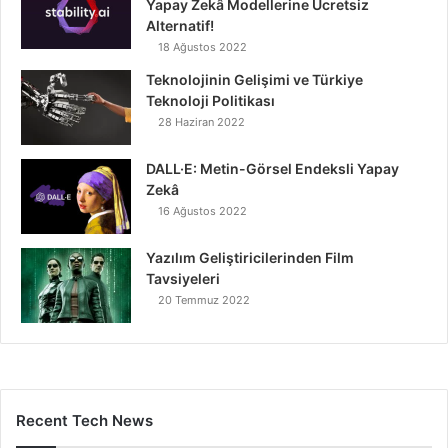
Yapay Zekâ Modellerine Ücretsiz
Alternatif!
18 Ağustos 2022
Teknolojinin Gelişimi ve Türkiye
Teknoloji Politikası
28 Haziran 2022
DALL·E: Metin-Görsel Endeksli Yapay
Zekâ
16 Ağustos 2022
Yazılım Geliştiricilerinden Film
Tavsiyeleri
20 Temmuz 2022
Recent Tech News