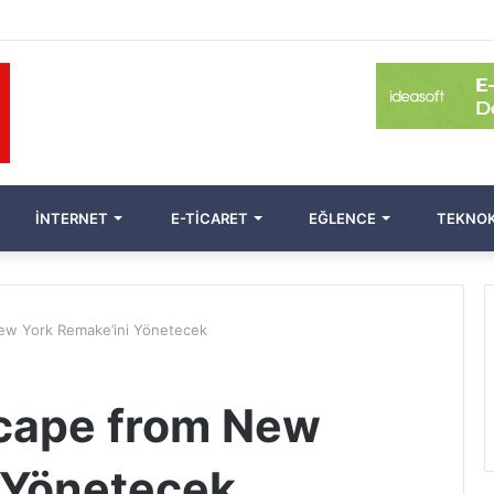
İNTERNET
E-TICARET
EĞLENCE
TEKNOK
ew York Remake’ini Yönetecek
scape from New
 Yönetecek