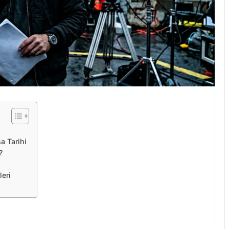
a Tarihi
?
leri