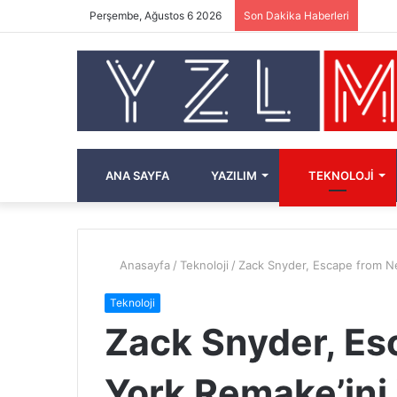
Perşembe, Ağustos 6 2026
Son Dakika Haberleri
ANA SAYFA
YAZILIM
TEKNOLOJI
Anasayfa
/
Teknoloji
/
Zack Snyder, Escape from N
Teknoloji
Zack Snyder, E
York Remake’ini