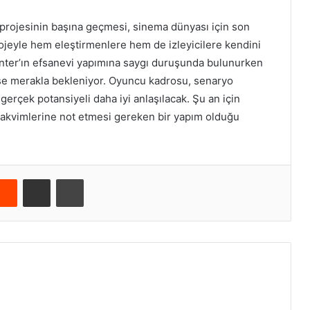
rojesinin başına geçmesi, sinema dünyası için son
rojeyle hem eleştirmenlere hem de izleyicilere kendini
enter’ın efsanevi yapımına saygı duruşunda bulunurken
se merakla bekleniyor. Oyuncu kadrosu, senaryo
gerçek potansiyeli daha iyi anlaşılacak. Şu an için
 takvimlerine not etmesi gereken bir yapım olduğu
Reddit
E-Posta ile paylaş
Yazdır