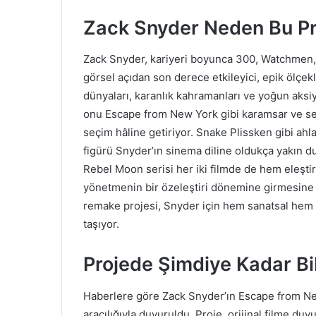
Zack Snyder Neden Bu Pro
Zack Snyder, kariyeri boyunca 300, Watchmen, 
görsel açıdan son derece etkileyici, epik ölçekl
dünyaları, karanlık kahramanları ve yoğun aks
onu Escape from New York gibi karamsar ve sert
seçim hâline getiriyor. Snake Plissken gibi ahl
figürü Snyder’ın sinema diline oldukça yakın dur
Rebel Moon serisi her iki filmde de hem eleşti
yönetmenin bir özeleştiri dönemine girmesine
remake projesi, Snyder için hem sanatsal hem de
taşıyor.
Projede Şimdiye Kadar Bi
Haberlere göre Zack Snyder’ın Escape from New
aracılığıyla duyuruldu. Proje, orijinal filme du