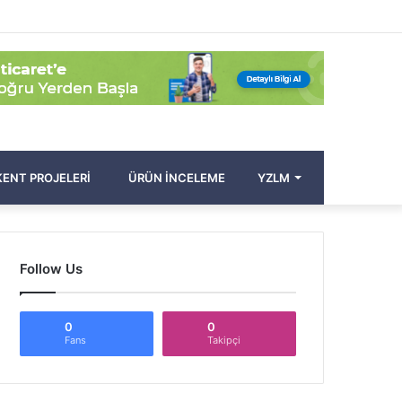
Facebook
Twitter
Pinterest
YouTube
Instagram
Kayıt
Rastgele
Kenar
Arama
Ol
Makale
Bölmesi
yap
...
ENT PROJELERI
ÜRÜN İNCELEME
YZLM
Follow Us
0
0
Fans
Takipçi