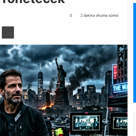
0
2 dakika okuma süresi
ta ile paylaş
Yazdır