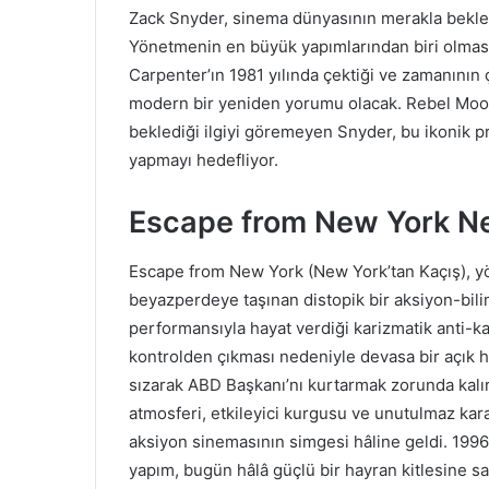
Zack Snyder, sinema dünyasının merakla bekle
Yönetmenin en büyük yapımlarından biri olma
Carpenter’ın 1981 yılında çektiği ve zamanının 
modern bir yeniden yorumu olacak. Rebel Moon 
beklediği ilgiyi göremeyen Snyder, bu ikonik 
yapmayı hedefliyor.
Escape from New York Nedi
Escape from New York (New York’tan Kaçış), y
beyazperdeye taşınan distopik bir aksiyon-bilim
performansıyla hayat verdiği karizmatik anti-k
kontrolden çıkması nedeniyle devasa bir açık
sızarak ABD Başkanı’nı kurtarmak zorunda kalır
atmosferi, etkileyici kurgusu ve unutulmaz kara
aksiyon sinemasının simgesi hâline geldi. 1996’
yapım, bugün hâlâ güçlü bir hayran kitlesine sa