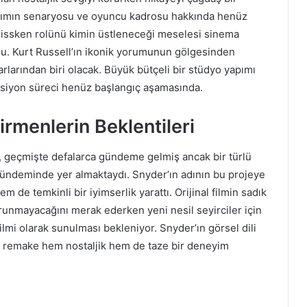
Yapımın senaryosu ve oyuncu kadrosu hakkında henüz
lissken rolünü kimin üstleneceği meselesi sinema
u. Kurt Russell’ın ikonik yorumunun gölgesinden
rarlarından biri olacak. Büyük bütçeli bir stüdyo yapımı
üksiyon süreci henüz başlangıç aşamasında.
irmenlerin Beklentileri
, geçmişte defalarca gündeme gelmiş ancak bir türlü
gündeminde yer almaktaydı. Snyder’ın adının bu projeye
de temkinli bir iyimserlik yarattı. Orijinal filmin sadık
orunmayacağını merak ederken yeni nesil seyirciler için
filmi olarak sunulması bekleniyor. Snyder’ın görsel dili
sa, remake hem nostaljik hem de taze bir deneyim