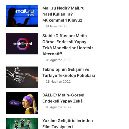
Mail.ru Nedir? Mail.ru
Nasıl Kullanılır?
Mükemmel 1 Kılavuz!
14 Nisan 2023
Stable Diffusion: Metin-
Görsel Endeksli Yapay
Zekâ Modellerine Ücretsiz
Alternatif!
18 Ağustos 2022
Teknolojinin Gelişimi ve
Türkiye Teknoloji Politikası
28 Haziran 2022
DALL·E: Metin-Görsel
Endeksli Yapay Zekâ
16 Ağustos 2022
Yazılım Geliştiricilerinden
Film Tavsiyeleri