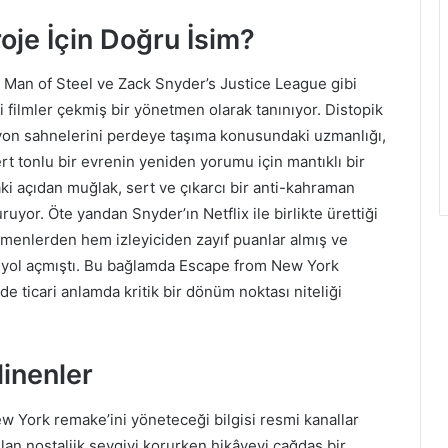
je İçin Doğru İsim?
Man of Steel ve Zack Snyder’s Justice League gibi
i filmler çekmiş bir yönetmen olarak tanınıyor. Distopik
iyon sahnelerini perdeye taşıma konusundaki uzmanlığı,
 tonlu bir evrenin yeniden yorumu için mantıklı bir
aki açıdan muğlak, sert ve çıkarcı bir anti-kahraman
uyor. Öte yandan Snyder’ın Netflix ile birlikte ürettiği
rmenlerden hem izleyiciden zayıf puanlar almış ve
 yol açmıştı. Bu bağlamda Escape from New York
 ticari anlamda kritik bir dönüm noktası niteliği
linenler
 York remake’ini yöneteceği bilgisi resmi kanallar
yulan nostaljik sevgiyi korurken hikâyeyi çağdaş bir