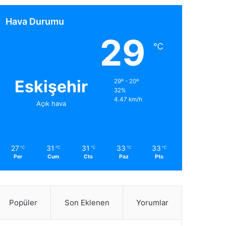
Hava Durumu
29
℃
Eskişehir
29º - 20º
32%
4.47 km/h
Açık hava
27
31
31
33
33
℃
℃
℃
℃
℃
Per
Cum
Cts
Paz
Pts
Popüler
Son Eklenen
Yorumlar