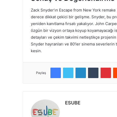
Zack Snyder’ın Escape from New York remake p
derece dikkat çekici bir gelişme. Snyder, bu p
yeniden kanıtlama fırsatı yakalıyor. John Carp
özgün bir vizyon ortaya koyup koyamayacağı i
detayları ve çekim takvimi netleştikçe projenin 
Snyder hayranları ve 80’ler sinema severlerin
kesin.
Facebook
Twitter
LinkedIn
Tumblr
Pinterest
Paylaş
ESUBE
W