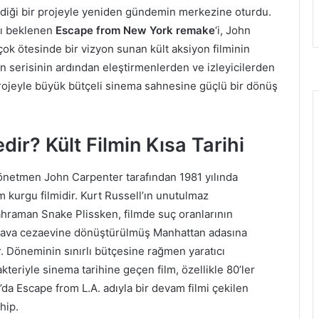
diği bir projeyle yeniden gündemin merkezine oturdu.
sı beklenen
Escape from New York remake
‘i, John
çok ötesinde bir vizyon sunan kült aksiyon filminin
serisinin ardından eleştirmenlerden ve izleyicilerden
projeyle büyük bütçeli sinema sahnesine güçlü bir dönüş
r? Kült Filmin Kısa Tarihi
önetmen John Carpenter tarafından 1981 yılında
 kurgu filmidir. Kurt Russell’ın unutulmaz
ahraman Snake Plissken, filmde suç oranlarının
 hava cezaevine dönüştürülmüş Manhattan adasına
. Döneminin sınırlı bütçesine rağmen yaratıcı
kteriyle sinema tarihine geçen film, özellikle 80’ler
da Escape from L.A. adıyla bir devam filmi çekilen
hip.