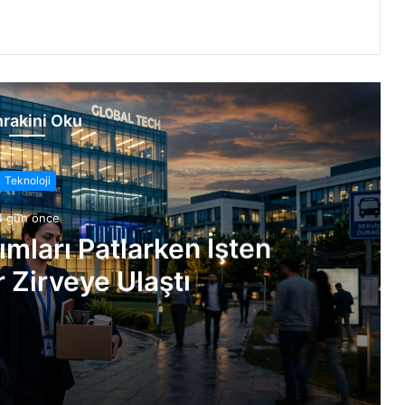
rakini Oku
Teknoloji
4 gün önce
ımları Patlarken İşten
 Zirveye Ulaştı