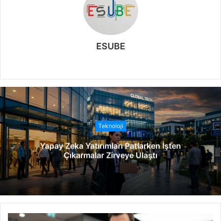
ESUBE
W
e
b
s
i
t
Teknoloji
e
Yapay Zeka Yatırımları Patlarken İşten
s
Çıkarmalar Zirveye Ulaştı
i