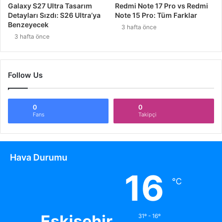
Galaxy S27 Ultra Tasarım
Redmi Note 17 Pro vs Redmi
Detayları Sızdı: S26 Ultra’ya
Note 15 Pro: Tüm Farklar
Benzeyecek
3 hafta önce
3 hafta önce
Follow Us
0
0
Fans
Takipçi
Hava Durumu
16
℃
Eskişehir
31º - 16º