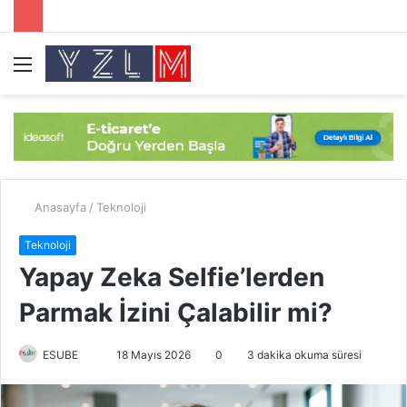
Menü
A
y
...
Anasayfa
/
Teknoloji
Teknoloji
Yapay Zeka Selfie’lerden
Parmak İzini Çalabilir mi?
ESUBE
B
18 Mayıs 2026
0
3 dakika okuma süresi
i
r