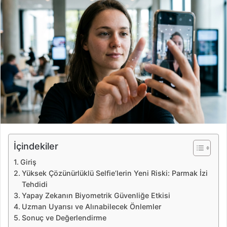
e
-
p
o
s
t
a
g
ö
n
d
e
İçindekiler
r
Giriş
m
Yüksek Çözünürlüklü Selfie’lerin Yeni Riski: Parmak İzi
e
Tehdidi
k
Yapay Zekanın Biyometrik Güvenliğe Etkisi
Uzman Uyarısı ve Alınabilecek Önlemler
Sonuç ve Değerlendirme