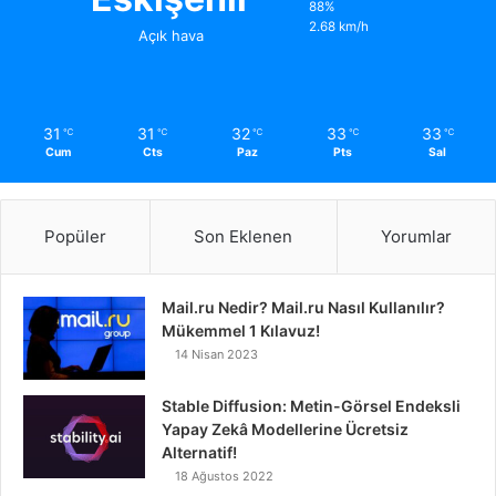
88%
2.68 km/h
Açık hava
31
31
32
33
33
℃
℃
℃
℃
℃
Cum
Cts
Paz
Pts
Sal
Popüler
Son Eklenen
Yorumlar
Mail.ru Nedir? Mail.ru Nasıl Kullanılır?
Mükemmel 1 Kılavuz!
14 Nisan 2023
Stable Diffusion: Metin-Görsel Endeksli
Yapay Zekâ Modellerine Ücretsiz
Alternatif!
18 Ağustos 2022