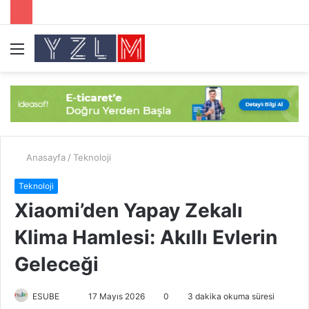
Menü
A
y
...
Anasayfa
/
Teknoloji
Teknoloji
Xiaomi’den Yapay Zekalı
Klima Hamlesi: Akıllı Evlerin
Geleceği
ESUBE
B
17 Mayıs 2026
0
3 dakika okuma süresi