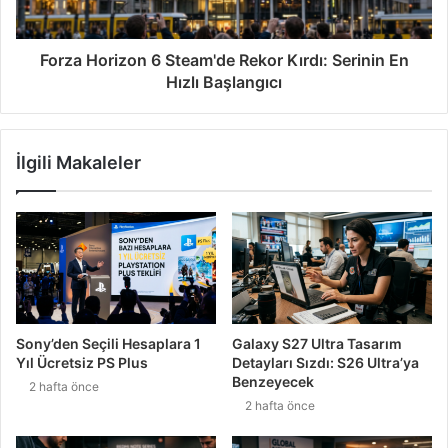
Forza Horizon 6 Steam'de Rekor Kırdı: Serinin En
Hızlı Başlangıcı
İlgili Makaleler
Sony’den Seçili Hesaplara 1
Galaxy S27 Ultra Tasarım
Yıl Ücretsiz PS Plus
Detayları Sızdı: S26 Ultra’ya
Benzeyecek
2 hafta önce
2 hafta önce