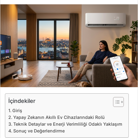
i
r
e
-
p
o
s
t
a
g
ö
n
d
e
İçindekiler
r
Giriş
m
Yapay Zekanın Akıllı Ev Cihazlarındaki Rolü
e
Teknik Detaylar ve Enerji Verimliliği Odaklı Yaklaşım
k
Sonuç ve Değerlendirme