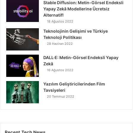
Stable Diffusion: Metin-Görsel Endeksli
Yapay Zekâ Modellerine Ücretsiz
Alternatif!
18 Ağustos 2022
Teknolojinin Gelişimi ve Türkiye
Teknoloji Politikası
28 Haziran 2022
DALL·E: Metin-Görsel Endeksli Yapay
Zekâ
16 Ağustos 2022
Yazılım Geliştiricilerinden Film
Tavsiyeleri
20 Temmuz 2022
Recent Tech News