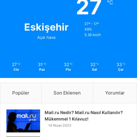
27
℃
Eskişehir
27º - 17º
49%
5.36 km/h
Açık hava
27
31
32
32
33
℃
℃
℃
℃
℃
Cts
Paz
Pts
Sal
Çar
Popüler
Son Eklenen
Yorumlar
Mail.ru Nedir? Mail.ru Nasıl Kullanılır?
Mükemmel 1 Kılavuz!
14 Nisan 2023