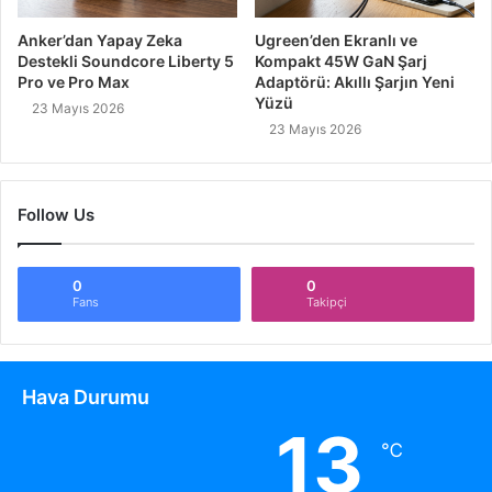
Anker’dan Yapay Zeka
Ugreen’den Ekranlı ve
Destekli Soundcore Liberty 5
Kompakt 45W GaN Şarj
Pro ve Pro Max
Adaptörü: Akıllı Şarjın Yeni
Yüzü
23 Mayıs 2026
23 Mayıs 2026
Follow Us
0
0
Fans
Takipçi
Hava Durumu
13
℃