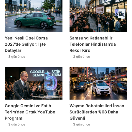
Yeni Nesil Opel Corsa
Samsung Katlanabilir
2027’de Geliyor: İşte
Telefonlar Hindistan’da
Detaylar
Rekor Kırdı
3 gün önce
3 gün önce
Google Gemini ve Fatih
Waymo Robotaksileri İnsan
Terim’den Ortak YouTube
Sürücülerden %68 Daha
Programı
Güvenli
3 gün önce
3 gün önce