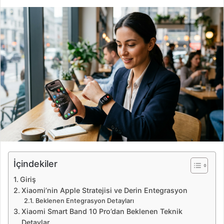
i
r
e
-
p
o
s
t
a
g
ö
n
d
e
İçindekiler
r
Giriş
m
Xiaomi’nin Apple Stratejisi ve Derin Entegrasyon
e
Beklenen Entegrasyon Detayları
k
Xiaomi Smart Band 10 Pro’dan Beklenen Teknik
Detaylar