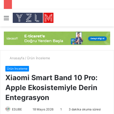
Menü
A
y
...
Anasayfa
/
Ürün İnceleme
Ürün İnceleme
Xiaomi Smart Band 10 Pro:
Apple Ekosistemiyle Derin
Entegrasyon
ESUBE
B
18 Mayıs 2026
1
3 dakika okuma süresi