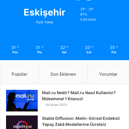
Eskişehir
31º - 13º
87%
0.45 km/h
Açık hava
31
31
32
33
35
℃
℃
℃
℃
℃
Paz
Pts
Sal
Çar
Per
Popüler
Son Eklenen
Yorumlar
Mail.ru Nedir? Mail.ru Nasıl Kullanılır?
Mükemmel 1 Kılavuz!
14 Nisan 2023
Stable Diffusion: Metin-Görsel Endeksli
Yapay Zekâ Modellerine Ücretsiz