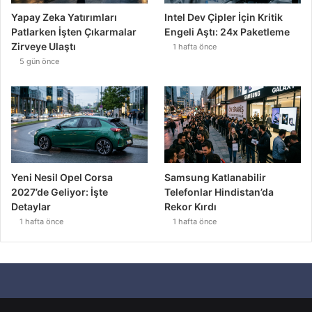
Detaylar
Rekor Kırdı
1 hafta önce
1 hafta önce
© Telif Hakkı 2026, Tüm Hakları Saklıdır |
Nefes Yazılım
Anasayfa
Hakkında
Gizlilik Sözleşmesi
KVKK
Künye