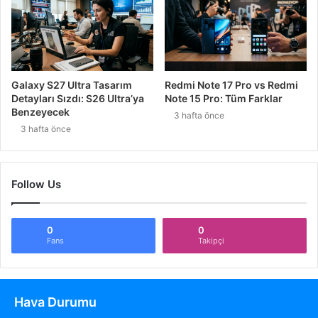
Galaxy S27 Ultra Tasarım
Redmi Note 17 Pro vs Redmi
Detayları Sızdı: S26 Ultra’ya
Note 15 Pro: Tüm Farklar
Benzeyecek
3 hafta önce
3 hafta önce
Follow Us
0
0
Fans
Takipçi
Hava Durumu