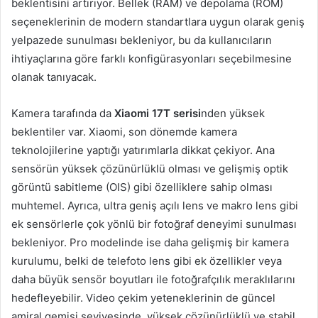
beklentisini artırıyor. Bellek (RAM) ve depolama (ROM)
seçeneklerinin de modern standartlara uygun olarak geniş
yelpazede sunulması bekleniyor, bu da kullanıcıların
ihtiyaçlarına göre farklı konfigürasyonları seçebilmesine
olanak tanıyacak.
Kamera tarafında da
Xiaomi 17T serisi
nden yüksek
beklentiler var. Xiaomi, son dönemde kamera
teknolojilerine yaptığı yatırımlarla dikkat çekiyor. Ana
sensörün yüksek çözünürlüklü olması ve gelişmiş optik
görüntü sabitleme (OIS) gibi özelliklere sahip olması
muhtemel. Ayrıca, ultra geniş açılı lens ve makro lens gibi
ek sensörlerle çok yönlü bir fotoğraf deneyimi sunulması
bekleniyor. Pro modelinde ise daha gelişmiş bir kamera
kurulumu, belki de telefoto lens gibi ek özellikler veya
daha büyük sensör boyutları ile fotoğrafçılık meraklılarını
hedefleyebilir. Video çekim yeteneklerinin de güncel
amiral gemisi seviyesinde, yüksek çözünürlüklü ve stabil