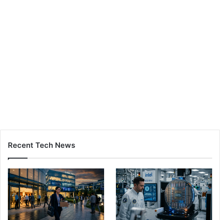
Recent Tech News
Yapay Zeka Yatırımları
Intel Dev Çipler İçin Kritik
Patlarken İşten Çıkarmalar
Engeli Aştı: 24x Paketleme
Zirveye Ulaştı
1 hafta önce
5 gün önce
Yeni Nesil Opel Corsa
Samsung Katlanabilir
2027’de Geliyor: İşte
Telefonlar Hindistan’da