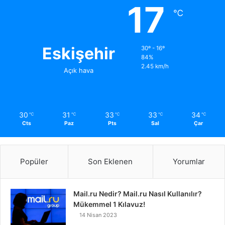
17
℃
Eskişehir
30º - 16º
84%
2.45 km/h
Açık hava
30
31
33
33
34
℃
℃
℃
℃
℃
Cts
Paz
Pts
Sal
Çar
Popüler
Son Eklenen
Yorumlar
Mail.ru Nedir? Mail.ru Nasıl Kullanılır?
Mükemmel 1 Kılavuz!
14 Nisan 2023