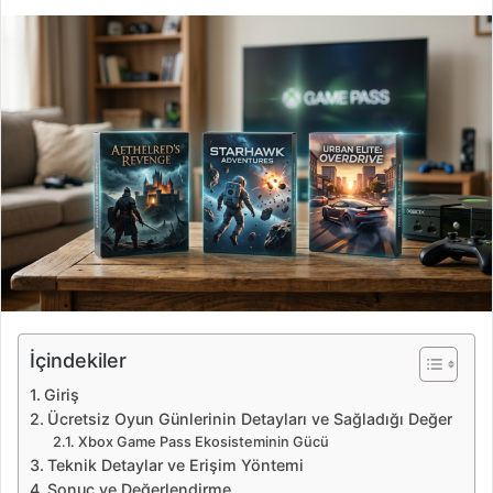
i
r
e
-
p
o
s
t
a
g
ö
n
d
e
İçindekiler
r
Giriş
m
Ücretsiz Oyun Günlerinin Detayları ve Sağladığı Değer
e
Xbox Game Pass Ekosisteminin Gücü
k
Teknik Detaylar ve Erişim Yöntemi
Sonuç ve Değerlendirme