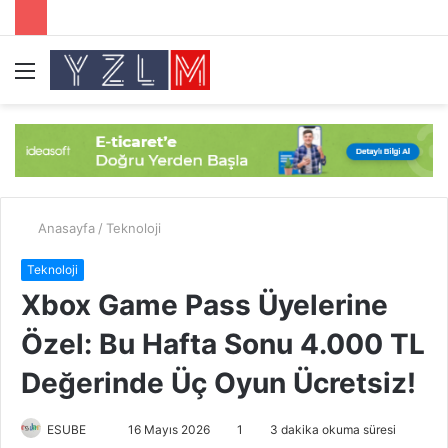
Menü
A
y
...
Anasayfa
/
Teknoloji
Teknoloji
Xbox Game Pass Üyelerine
Özel: Bu Hafta Sonu 4.000 TL
Değerinde Üç Oyun Ücretsiz!
ESUBE
B
16 Mayıs 2026
1
3 dakika okuma süresi