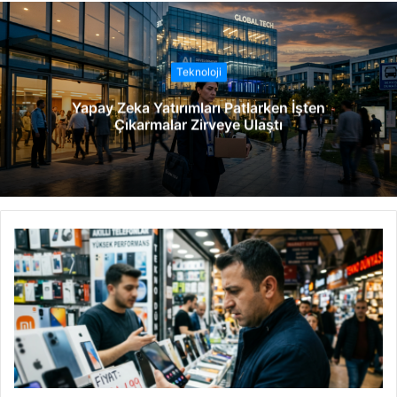
b
s
i
t
Teknoloji
e
Yapay Zeka Yatırımları Patlarken İşten
s
Çıkarmalar Zirveye Ulaştı
i