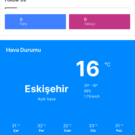
0
0
Fans
Takipçi
Hava Durumu
16
℃
Eskişehir
31º - 16º
68%
1.79 km/h
Açık hava
31
32
32
33
31
℃
℃
℃
℃
℃
Çar
Per
Cum
Cts
Paz