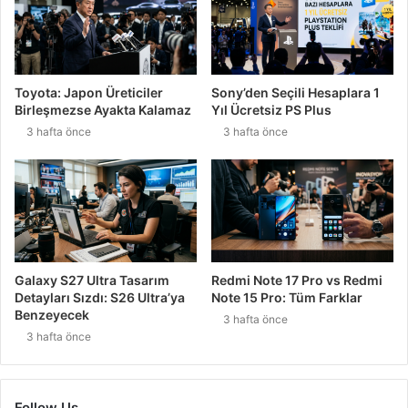
Toyota: Japon Üreticiler
Sony’den Seçili Hesaplara 1
Birleşmezse Ayakta Kalamaz
Yıl Ücretsiz PS Plus
3 hafta önce
3 hafta önce
Galaxy S27 Ultra Tasarım
Redmi Note 17 Pro vs Redmi
Detayları Sızdı: S26 Ultra’ya
Note 15 Pro: Tüm Farklar
Benzeyecek
3 hafta önce
3 hafta önce
Follow Us