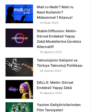
Mail.ru Nedir? Mail.ru
Nasıl Kullanılır?
Mükemmel 1 Kılavuz!
14 Nisan 2023
Stable Diffusion: Metin-
Görsel Endeksli Yapay
Zekâ Modellerine Ücretsiz
Alternatif!
18 Ağustos 2022
Teknolojinin Gelişimi ve
Türkiye Teknoloji Politikası
28 Haziran 2022
DALL·E: Metin-Görsel
Endeksli Yapay Zekâ
16 Ağustos 2022
Yazılım Geliştiricilerinden
Film Tavsiyeleri