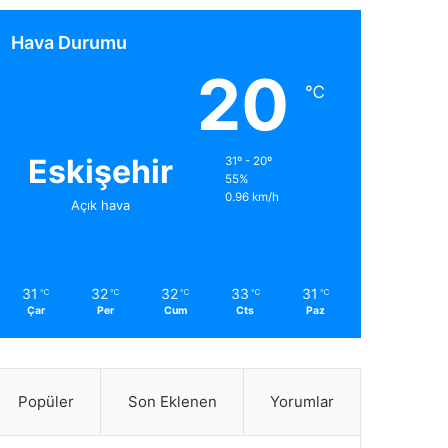
Hava Durumu
20
℃
Eskişehir
31º - 20º
55%
0.96 km/h
Açık hava
31
32
32
33
31
℃
℃
℃
℃
℃
Çar
Per
Cum
Cts
Paz
Popüler
Son Eklenen
Yorumlar