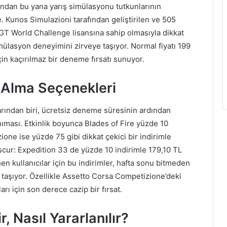
lından bu yana yarış simülasyonu tutkunlarının
 Kunos Simulazioni tarafından geliştirilen ve 505
T World Challenge lisansına sahip olmasıyla dikkat
imülasyon deneyimini zirveye taşıyor. Normal fiyatı 199
in kaçırılmaz bir deneme fırsatı sunuyor.
ın Alma Seçenekleri
arından biri, ücretsiz deneme süresinin ardından
tanıması. Etkinlik boyunca Blades of Fire yüzde 10
one ise yüzde 75 gibi dikkat çekici bir indirimle
Obscur: Expedition 33 de yüzde 10 indirimle 179,10 TL
en kullanıcılar için bu indirimler, hafta sonu bitmeden
 taşıyor. Özellikle Assetto Corsa Competizione’deki
rı için son derece cazip bir fırsat.
, Nasıl Yararlanılır?