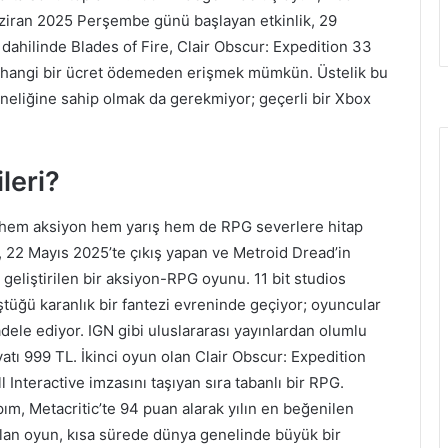
Haziran 2025 Perşembe günü başlayan etkinlik, 29
dahilinde Blades of Fire, Clair Obscur: Expedition 33
rhangi bir ücret ödemeden erişmek mümkün. Üstelik bu
neliğine sahip olmak da gerekmiyor; geçerli bir Xbox
leri?
, hem aksiyon hem yarış hem de RPG severlere hitap
, 22 Mayıs 2025’te çıkış yapan ve Metroid Dread’in
geliştirilen bir aksiyon-RPG oyunu. 11 bit studios
tüğü karanlık bir fantezi evreninde geçiyor; oyuncular
dele ediyor. IGN gibi uluslararası yayınlardan olumlu
iyatı 999 TL. İkinci oyun olan Clair Obscur: Expedition
 Interactive imzasını taşıyan sıra tabanlı bir RPG.
ım, Metacritic’te 94 puan alarak yılın en beğenilen
 olan oyun, kısa sürede dünya genelinde büyük bir