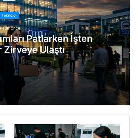
Teknoloji
3 gün önce
ımları Patlarken İşten
 Zirveye Ulaştı
Çıkarmalar Zirveye Ulaştı
: 24x Paketleme