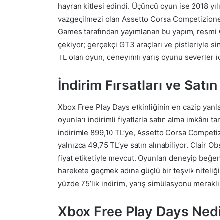
hayran kitlesi edindi. Üçüncü oyun ise 2018 yı
vazgeçilmezi olan Assetto Corsa Competizione.
Games tarafından yayımlanan bu yapım, resmi G
çekiyor; gerçekçi GT3 araçları ve pistleriyle s
TL olan oyun, deneyimli yarış oyunu severler iç
İndirim Fırsatları ve Sat
Xbox Free Play Days etkinliğinin en cazip yanl
oyunları indirimli fiyatlarla satın alma imkânı 
indirimle 899,10 TL’ye, Assetto Corsa Competizi
yalnızca 49,75 TL’ye satın alınabiliyor. Clair 
fiyat etiketiyle mevcut. Oyunları deneyip beğen
harekete geçmek adına güçlü bir teşvik niteliği
yüzde 75’lik indirim, yarış simülasyonu meraklıla
Xbox Free Play Days Nedir