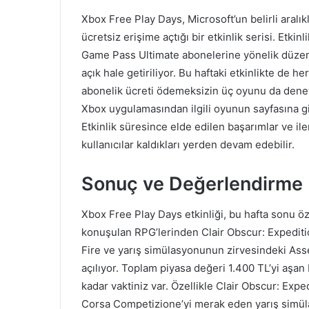
Xbox Free Play Days, Microsoft’un belirli aralıkla
ücretsiz erişime açtığı bir etkinlik serisi. Et
Game Pass Ultimate abonelerine yönelik düze
açık hale getiriliyor. Bu haftaki etkinlikte de h
abonelik ücreti ödemeksizin üç oyunu da dene
Xbox uygulamasından ilgili oyunun sayfasına gi
Etkinlik süresince elde edilen başarımlar ve i
kullanıcılar kaldıkları yerden devam edebilir.
Sonuç ve Değerlendirme
Xbox Free Play Days etkinliği, bu hafta sonu öze
konuşulan RPG’lerinden Clair Obscur: Expediti
Fire ve yarış simülasyonunun zirvesindeki Ass
açılıyor. Toplam piyasa değeri 1.400 TL’yi aş
kadar vaktiniz var. Özellikle Clair Obscur: Ex
Corsa Competizione’yi merak eden yarış simüla