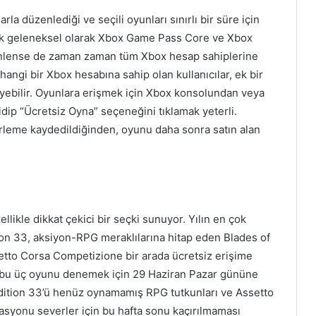
rla düzenlediği ve seçili oyunları sınırlı bir süre için
kinlik geleneksel olarak Xbox Game Pass Core ve Xbox
nlense de zaman zaman tüm Xbox hesap sahiplerine
erhangi bir Xbox hesabına sahip olan kullanıcılar, ek bir
yebilir. Oyunlara erişmek için Xbox konsolundan veya
dip “Ücretsiz Oyna” seçeneğini tıklamak yeterli.
lerleme kaydedildiğinden, oyunu daha sonra satın alan
llikle dikkat çekici bir seçki sunuyor. Yılın en çok
on 33, aksiyon-RPG meraklılarına hitap eden Blades of
etto Corsa Competizione bir arada ücretsiz erişime
an bu üç oyunu denemek için 29 Haziran Pazar gününe
pedition 33’ü henüz oynamamış RPG tutkunları ve Assetto
syonu severler için bu hafta sonu kaçırılmaması