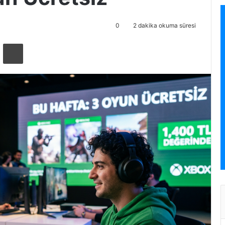
0
2 dakika okuma süresi
ta ile paylaş
Yazdır