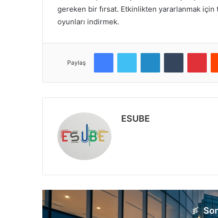
gereken bir fırsat. Etkinlikten yararlanmak için
oyunları indirmek.
Facebook
Twitter
LinkedIn
Tumblr
Pinterest
Paylaş
ESUBE
W
e
b
s
i
t
e
Son
s