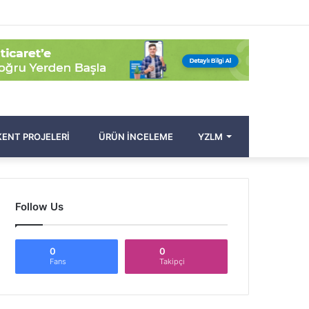
Facebook
Twitter
Pinterest
YouTube
Instagram
Kayıt
Rastgele
Kenar
Arama
Ol
Makale
Bölmesi
yap
...
ENT PROJELERI
ÜRÜN İNCELEME
YZLM
Follow Us
0
0
Fans
Takipçi