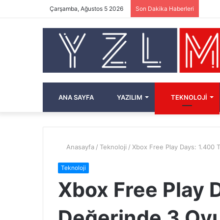
Çarşamba, Ağustos 5 2026
Son Dakika Haberleri
ANA SAYFA
YAZILIM
TEKNOLOJI
Anasayfa
/
Teknoloji
/
Xbox Free Play Days: 1.400 
Teknoloji
Xbox Free Play 
Değerinde 3 Oyu