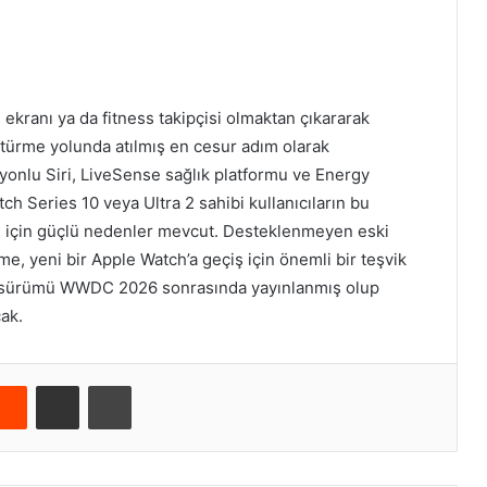
 ekranı ya da fitness takipçisi olmaktan çıkararak
üştürme yolunda atılmış en cesur adım olarak
syonlu Siri, LiveSense sağlık platformu ve Energy
 Series 10 veya Ultra 2 sahibi kullanıcıların bu
 için güçlü nedenler mevcut. Desteklenmeyen eski
me, yeni bir Apple Watch’a geçiş için önemli bir teşvik
eta sürümü WWDC 2026 sonrasında yayınlanmış olup
ak.
Reddit
E-Posta ile paylaş
Yazdır