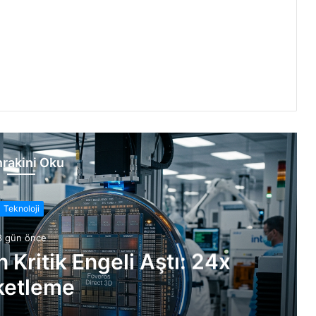
rakini Oku
Teknoloji
3 gün önce
n Kritik Engeli Aştı: 24x
ketleme