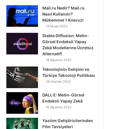
Mail.ru Nedir? Mail.ru
Nasıl Kullanılır?
Mükemmel 1 Kılavuz!
14 Nisan 2023
Stable Diffusion: Metin-
Görsel Endeksli Yapay
Zekâ Modellerine Ücretsiz
Alternatif!
18 Ağustos 2022
Teknolojinin Gelişimi ve
Türkiye Teknoloji Politikası
28 Haziran 2022
DALL·E: Metin-Görsel
Endeksli Yapay Zekâ
16 Ağustos 2022
Yazılım Geliştiricilerinden
Film Tavsiyeleri