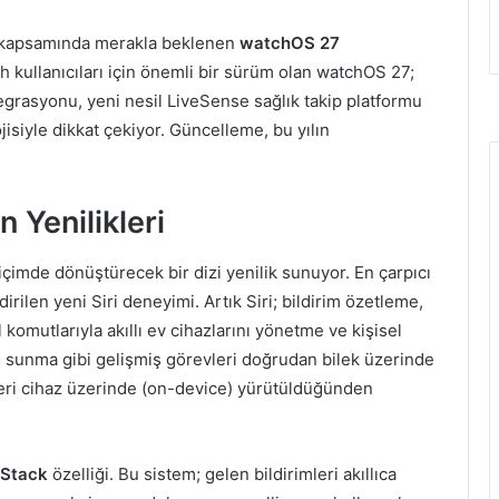
26 kapsamında merakla beklenen
watchOS 27
h kullanıcıları için önemli bir sürüm olan watchOS 27;
egrasyonu, yeni nesil LiveSense sağlık takip platformu
isiyle dikkat çekiyor. Güncelleme, bu yılın
 Yenilikleri
imde dönüştürecek bir dizi yenilik sunuyor. En çarpıcı
irilen yeni Siri deneyimi. Artık Siri; bildirim özetleme,
l komutlarıyla akıllı ev cihazlarını yönetme ve kişisel
i sunma gibi gelişmiş görevleri doğrudan bilek üzerinde
leri cihaz üzerinde (on-device) yürütüldüğünden
 Stack
özelliği. Bu sistem; gelen bildirimleri akıllıca