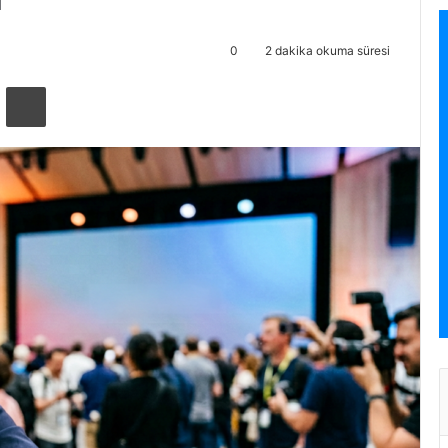
0
2 dakika okuma süresi
ta ile paylaş
Yazdır