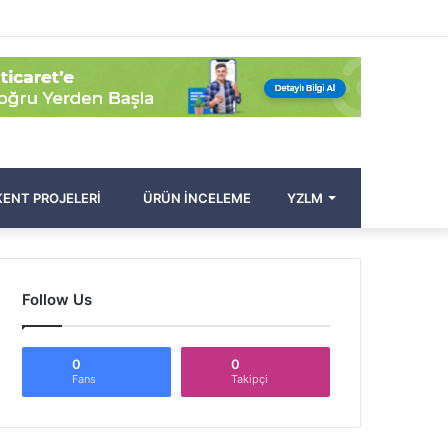
Facebook
Twitter
Pinterest
YouTube
Instagram
Kayıt
Rastgele
Kenar
Arama
Ol
Makale
Bölmesi
yap
...
ENT PROJELERI
ÜRÜN İNCELEME
YZLM
Follow Us
0
0
Fans
Takipçi