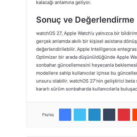
kalacağı anlamına geliyor.
Sonuç ve Değerlendirme
watchOS 27, Apple Watch’u yalnızca bir bildirim
gerçek anlamda akıllı bir kişisel asistana dön
değerlendirilebilir. Apple Intelligence entegra
Optimizer bir arada düşünüldüğünde Apple Watch
sonbahar güncellemesini heyecanla beklemesi
modellere sahip kullanıcılar içinse bu güncelle
unsuru olabilir. watchOS 27’nin geliştirici b
kararlı sürüm sonbaharda kullanıcılarla buluşac
Facebook
Twitter
LinkedIn
Tumblr
Pinterest
Paylaş