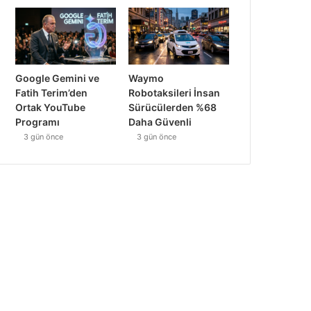
Google Gemini ve
Waymo
Fatih Terim’den
Robotaksileri İnsan
Ortak YouTube
Sürücülerden %68
Programı
Daha Güvenli
3 gün önce
3 gün önce