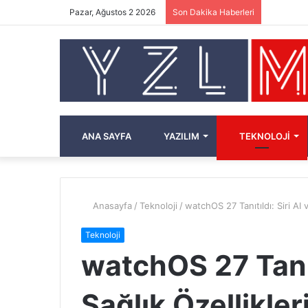
Pazar, Ağustos 2 2026
Son Dakika Haberleri
ANA SAYFA
YAZILIM
TEKNOLOJI
Anasayfa
/
Teknoloji
/
watchOS 27 Tanıtıldı: Siri AI v
Teknoloji
watchOS 27 Tanıtı
Sağlık Özellikler