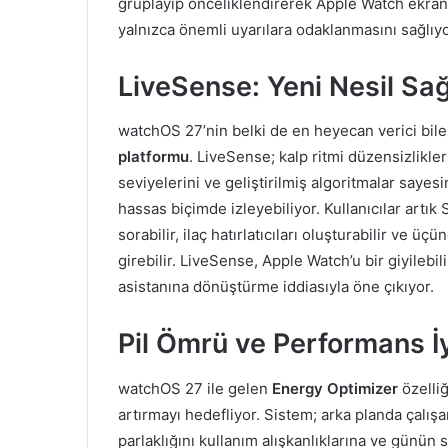
gruplayıp önceliklendirerek Apple Watch ekranı
yalnızca önemli uyarılara odaklanmasını sağlıyo
LiveSense: Yeni Nesil Sağ
watchOS 27’nin belki de en heyecan verici bi
platformu
. LiveSense; kalp ritmi düzensizliklerin
seviyelerini ve geliştirilmiş algoritmalar sayes
hassas biçimde izleyebiliyor. Kullanıcılar artık 
sorabilir, ilaç hatırlatıcıları oluşturabilir ve 
girebilir. LiveSense, Apple Watch’u bir giyilebil
asistanına dönüştürme iddiasıyla öne çıkıyor.
Pil Ömrü ve Performans İy
watchOS 27 ile gelen
Energy Optimizer
özelli
artırmayı hedefliyor. Sistem; arka planda çalışa
parlaklığını kullanım alışkanlıklarına ve günün s