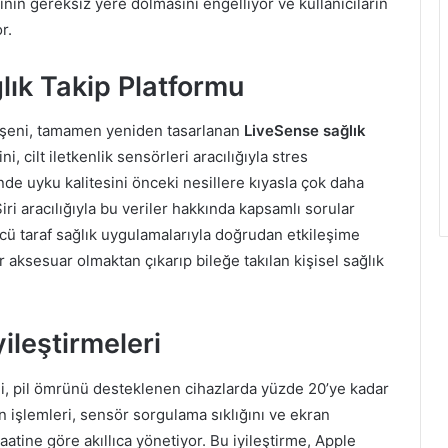
nın gereksiz yere dolmasını engelliyor ve kullanıcıların
r.
lık Takip Platformu
leşeni, tamamen yeniden tasarlanan
LiveSense sağlık
i, cilt iletkenlik sensörleri aracılığıyla stres
inde uyku kalitesini önceki nesillere kıyasla çok daha
Siri aracılığıyla bu veriler hakkında kapsamlı sorular
üçüncü taraf sağlık uygulamalarıyla doğrudan etkileşime
ir aksesuar olmaktan çıkarıp bileğe takılan kişisel sağlık
ileştirmeleri
ği, pil ömrünü desteklenen cihazlarda yüzde 20’ye kadar
n işlemleri, sensör sorgulama sıklığını ve ekran
aatine göre akıllıca yönetiyor. Bu iyileştirme, Apple