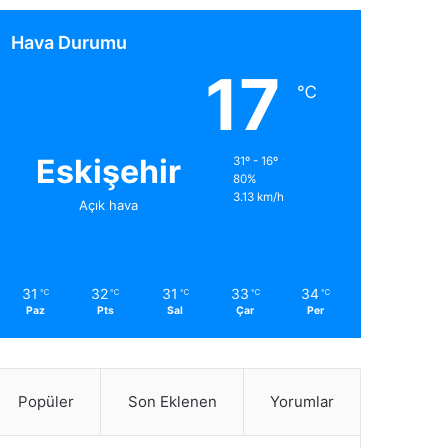
Hava Durumu
17
℃
Eskişehir
31º - 16º
80%
3.13 km/h
Açık hava
31
32
31
33
34
℃
℃
℃
℃
℃
Paz
Pts
Sal
Çar
Per
Popüler
Son Eklenen
Yorumlar