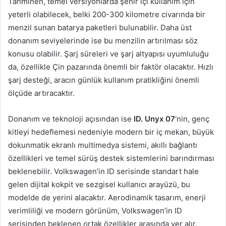
Tahminen, temel versiyonlarda şehir içi kullanım için
yeterli olabilecek, belki 200-300 kilometre civarında bir
menzil sunan batarya paketleri bulunabilir. Daha üst
donanım seviyelerinde ise bu menzilin artırılması söz
konusu olabilir. Şarj süreleri ve şarj altyapısı uyumluluğu
da, özellikle Çin pazarında önemli bir faktör olacaktır. Hızlı
şarj desteği, aracın günlük kullanım pratikliğini önemli
ölçüde artıracaktır.
Donanım ve teknoloji açısından ise
ID. Unyx 07
‘nin, genç
kitleyi hedeflemesi nedeniyle modern bir iç mekan, büyük
dokunmatik ekranlı multimedya sistemi, akıllı bağlantı
özellikleri ve temel sürüş destek sistemlerini barındırması
beklenebilir. Volkswagen’in ID serisinde standart hale
gelen dijital kokpit ve sezgisel kullanıcı arayüzü, bu
modelde de yerini alacaktır. Aerodinamik tasarım, enerji
verimliliği ve modern görünüm, Volkswagen’in ID
serisinden beklenen ortak özellikler arasında yer alır.