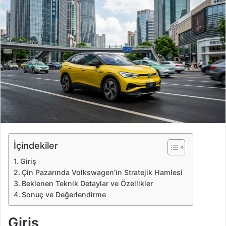
e
-
p
o
s
t
a
g
ö
n
d
e
İçindekiler
r
Giriş
m
Çin Pazarında Volkswagen’in Stratejik Hamlesi
e
Beklenen Teknik Detaylar ve Özellikler
k
Sonuç ve Değerlendirme
Giriş