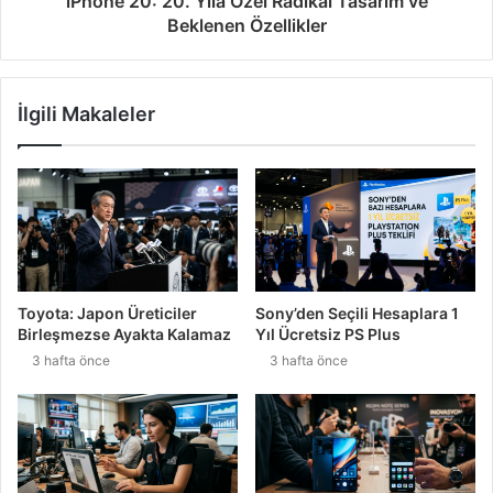
iPhone 20: 20. Yıla Özel Radikal Tasarım ve
Beklenen Özellikler
İlgili Makaleler
Toyota: Japon Üreticiler
Sony’den Seçili Hesaplara 1
Birleşmezse Ayakta Kalamaz
Yıl Ücretsiz PS Plus
3 hafta önce
3 hafta önce