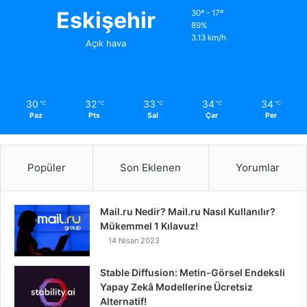
Eskişehir
30º - 17º
89%
3.13 km/h
Açık hava
30
32
33
34
34
℃
℃
℃
℃
℃
Paz
Pts
Sal
Çar
Per
Popüler
Son Eklenen
Yorumlar
Mail.ru Nedir? Mail.ru Nasıl Kullanılır?
Mükemmel 1 Kılavuz!
14 Nisan 2023
Stable Diffusion: Metin-Görsel Endeksli
Yapay Zekâ Modellerine Ücretsiz
Alternatif!