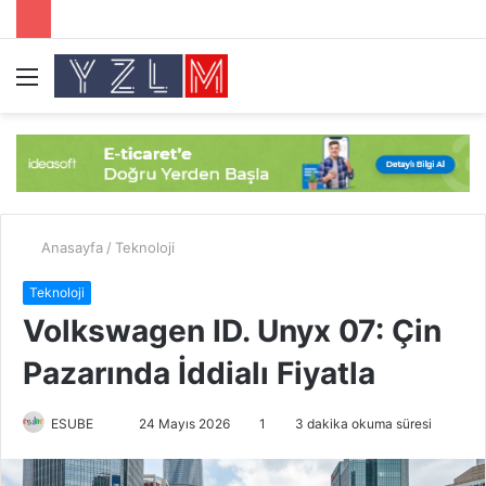
Menü
A
y
...
Anasayfa
/
Teknoloji
Teknoloji
Volkswagen ID. Unyx 07: Çin
Pazarında İddialı Fiyatla
ESUBE
B
24 Mayıs 2026
1
3 dakika okuma süresi
i
r