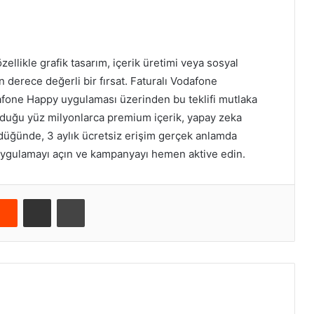
llikle grafik tasarım, içerik üretimi veya sosyal
n derece değerli bir fırsat. Faturalı Vodafone
one Happy uygulaması üzerinden bu teklifi mutlaka
nduğu yüz milyonlarca premium içerik, yapay zeka
üldüğünde, 3 aylık ücretsiz erişim gerçek anlamda
uygulamayı açın ve kampanyayı hemen aktive edin.
Reddit
E-Posta ile paylaş
Yazdır