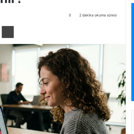
0
2 dakika okuma süresi
ta ile paylaş
Yazdır