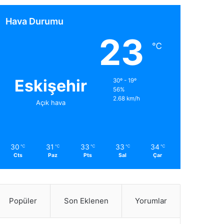
Hava Durumu
23
℃
Eskişehir
30º - 19º
56%
2.68 km/h
Açık hava
30
31
33
33
34
℃
℃
℃
℃
℃
Cts
Paz
Pts
Sal
Çar
Popüler
Son Eklenen
Yorumlar