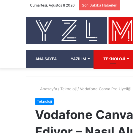
Cumartesi, Ağustos 8 2026
Son Dakika Haberleri
ANA SAYFA
YAZILIM
TEKNOLOJI
Anasayfa
/
Teknoloji
/
Vodafone Canva Pro Üyeliği H
Teknoloji
Vodafone Canva 
Ediyor – Nasıl Al