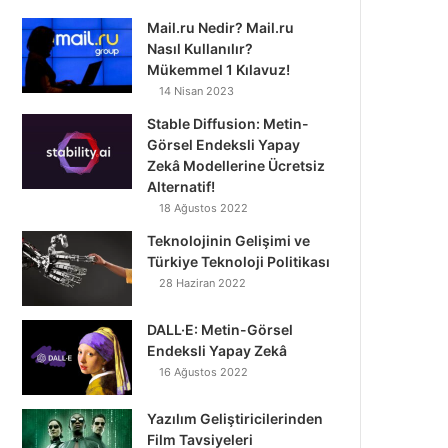
Mail.ru Nedir? Mail.ru
Nasıl Kullanılır?
Mükemmel 1 Kılavuz!
14 Nisan 2023
Stable Diffusion: Metin-
Görsel Endeksli Yapay
Zekâ Modellerine Ücretsiz
Alternatif!
18 Ağustos 2022
Teknolojinin Gelişimi ve
Türkiye Teknoloji Politikası
28 Haziran 2022
DALL·E: Metin-Görsel
Endeksli Yapay Zekâ
16 Ağustos 2022
Yazılım Geliştiricilerinden
Film Tavsiyeleri