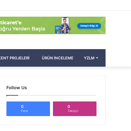
Facebook
Twitter
Pinterest
YouTube
Instagram
Kayıt
Rastgele
Kenar
Arama
Ol
Makale
Bölmesi
yap
...
ENT PROJELERI
ÜRÜN İNCELEME
YZLM
Follow Us
0
0
Fans
Takipçi