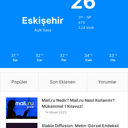
26
Eskişehir
31º - 19º
47%
2.24 km/h
Açık hava
31
32
32
34
33
℃
℃
℃
℃
℃
Sal
Çar
Per
Cum
Cts
Popüler
Son Eklenen
Yorumlar
Mail.ru Nedir? Mail.ru Nasıl Kullanılır?
Mükemmel 1 Kılavuz!
14 Nisan 2023
Stable Diffusion: Metin-Görsel Endeksli