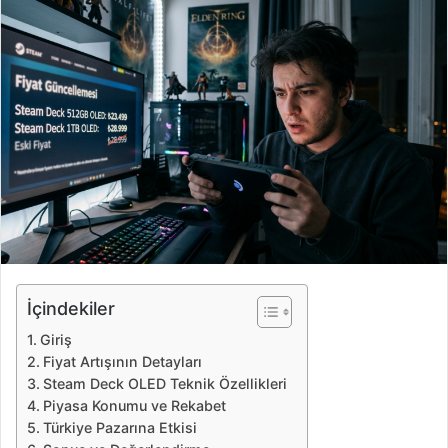
r
e
-
p
o
s
t
a
g
ö
n
d
e
İçindekiler
r
Giriş
m
Fiyat Artışının Detayları
e
Steam Deck OLED Teknik Özellikleri
k
Piyasa Konumu ve Rekabet
Türkiye Pazarına Etkisi