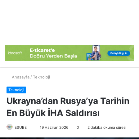
Anasayfa
/
Teknoloji
Teknoloji
Ukrayna’dan Rusya’ya Tarihin
En Büyük İHA Saldırısı
ESUBE
B
19 Haziran 2026
0
2 dakika okuma süresi
i