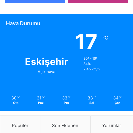
Hava Durumu
17
℃
Eskişehir
30º - 16º
84%
2.45 km/h
Açık hava
30
31
33
33
34
℃
℃
℃
℃
℃
Cts
Paz
Pts
Sal
Çar
Popüler
Son Eklenen
Yorumlar