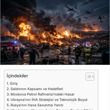
r
e
-
p
o
s
t
a
g
ö
n
d
e
İçindekiler
r
Giriş
m
Saldırının Kapsamı ve Hedefleri
e
Moskova Petrol Rafinerisi’ndeki Hasar
k
Ukrayna’nın İHA Stratejisi ve Teknolojik Boyut
Rusya’nın Hava Savunma Yanıtı