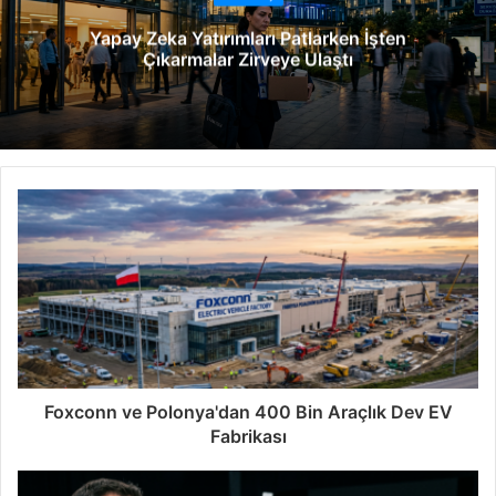
e
Yapay Zeka Yatırımları Patlarken İşten
s
Çıkarmalar Zirveye Ulaştı
i
Foxconn ve Polonya'dan 400 Bin Araçlık Dev EV
Fabrikası