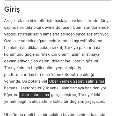
Giriş
Araç kiralama hizmetleriyle başlayan ve kısa sürede dünya
çapında bir teknoloji devine dönüşen Uber, son dönemde
yaptığı stratejik satın almalarla adından sıkça söz ettiriyor.
Özellikle yemek dağıtım sektöründeki agresif büyüme
hamleleriyle dikkat çeken şirket, Türkiye pazarındaki
konumunu güçlendirmek için önemli adımlar atmaya
devam ediyor. Son gelen iddialar ise Uber’in gözünü
Türkiye’nin en büyük online yemek sipariş
platformlarından biri olan Yemek Sepeti’ne diktiği
yönünde. Bu potansiyel
Uber Yemek Sepeti satın alma
hamlesi, sektörde büyük yankı uyandırmaya hazırlanıyor.
Eğer bu
Uber satın alma
gerçekleşirse, Türkiye’deki
yemek dağıtım ekosistemi köklü bir değişim yaşayacak.
Uber’in bu denli hızlı bir şekilde büyümesinin arkasında