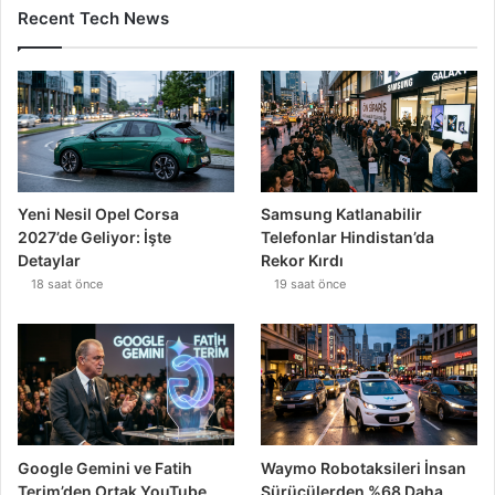
Recent Tech News
Yeni Nesil Opel Corsa
Samsung Katlanabilir
2027’de Geliyor: İşte
Telefonlar Hindistan’da
Detaylar
Rekor Kırdı
18 saat önce
19 saat önce
Google Gemini ve Fatih
Waymo Robotaksileri İnsan
Terim’den Ortak YouTube
Sürücülerden %68 Daha