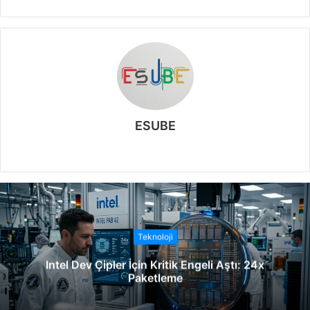
ESUBE
W
e
b
s
i
t
Teknoloji
e
Intel Dev Çipler İçin Kritik Engeli Aştı: 24x
s
Paketleme
i