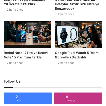
Yıl Ücretsiz PS Plus
Detayları Sızdı: S26 Ultra’ya
Benzeyecek
2 hafta önce
2 hafta önce
Redmi Note 17 Pro vs Redmi
Google Pixel Watch 5 Resmi
Note 15 Pro: Tüm Farklar
Görselleri Sızdırıldı
2 hafta önce
2 hafta önce
Follow Us
0
0
Fans
Takipçi