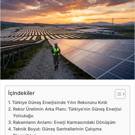
r
e
-
p
o
s
t
a
g
ö
n
d
e
İçindekiler
r
Türkiye Güneş Enerjisinde Yılın Rekorunu Kırdı
m
Rekor Üretimin Arka Planı: Türkiye’nin Güneş Enerjisi
e
Yolculuğu
k
Rakamların Anlamı: Enerji Karmasındaki Dönüşüm
Teknik Boyut: Güneş Santrallerinin Çalışma