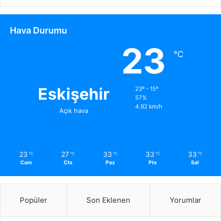
Hava Durumu
23
℃
Eskişehir
23º - 15º
57%
4.92 km/h
Açık hava
23
27
33
33
33
℃
℃
℃
℃
℃
Cum
Cts
Paz
Pts
Sal
Popüler
Son Eklenen
Yorumlar