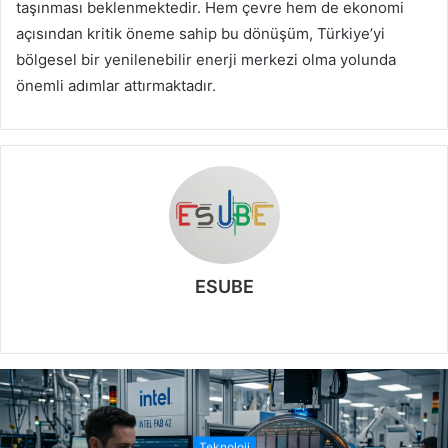
taşınması beklenmektedir. Hem çevre hem de ekonomi
açısından kritik öneme sahip bu dönüşüm, Türkiye’yi
bölgesel bir yenilenebilir enerji merkezi olma yolunda
önemli adımlar attırmaktadır.
ESUBE
W
e
b
s
i
t
Teknoloji