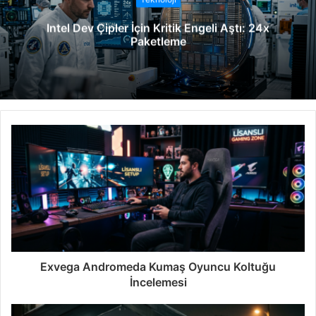
e
Intel Dev Çipler İçin Kritik Engeli Aştı: 24x
s
Paketleme
i
Exvega Andromeda Kumaş Oyuncu Koltuğu
İncelemesi