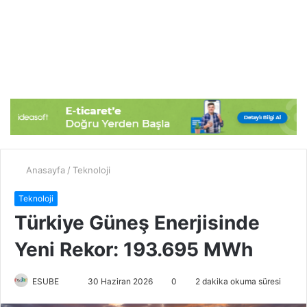
Anasayfa
/
Teknoloji
Teknoloji
Türkiye Güneş Enerjisinde
Yeni Rekor: 193.695 MWh
ESUBE
B
30 Haziran 2026
0
2 dakika okuma süresi
i