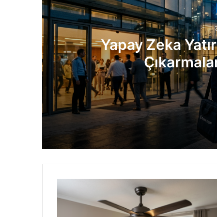
Yapay Zeka Yatır
Çıkarmalar
3 gün önce
Yapay Zeka Yatırımları Patlarken İşten 
6 gün önce
Intel Dev Çipler İçin Kritik Engeli Aştı