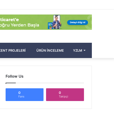
Facebook
Twitter
Pinterest
YouTube
Instagram
Kayıt
Rastgele
Kenar
Arama
Ol
Makale
Bölmesi
yap
...
ENT PROJELERI
ÜRÜN İNCELEME
YZLM
Follow Us
0
0
Fans
Takipçi