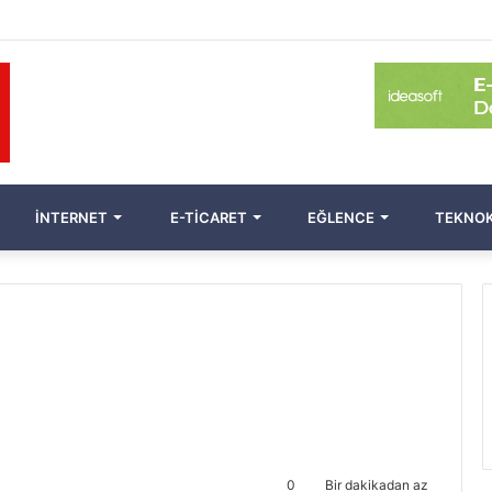
İNTERNET
E-TICARET
EĞLENCE
TEKNOK
0
Bir dakikadan az