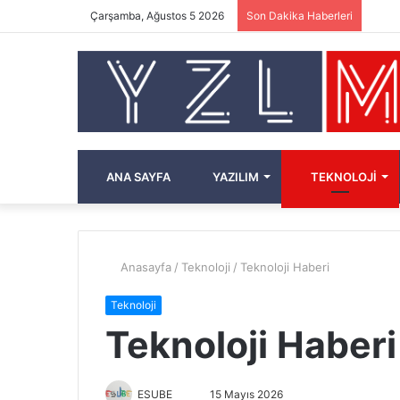
Çarşamba, Ağustos 5 2026
Son Dakika Haberleri
ANA SAYFA
YAZILIM
TEKNOLOJI
Anasayfa
/
Teknoloji
/
Teknoloji Haberi
Teknoloji
Teknoloji Haberi
ESUBE
B
15 Mayıs 2026