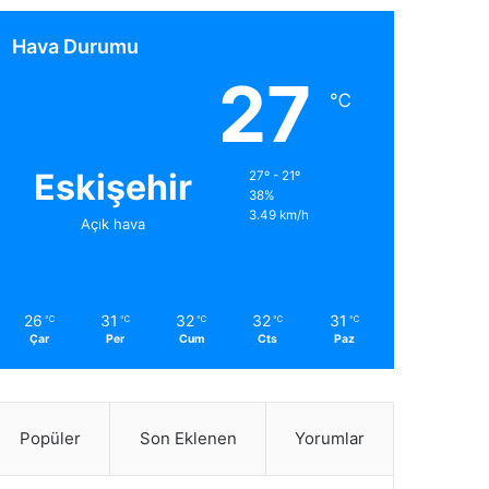
Hava Durumu
27
℃
Eskişehir
27º - 21º
38%
3.49 km/h
Açık hava
26
31
32
32
31
℃
℃
℃
℃
℃
Çar
Per
Cum
Cts
Paz
Popüler
Son Eklenen
Yorumlar