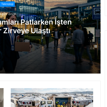
Teknoloji
3 gün önce
ımları Patlarken İşten
 Zirveye Ulaştı
Çıkarmalar Zirveye Ulaştı
: 24x Paketleme