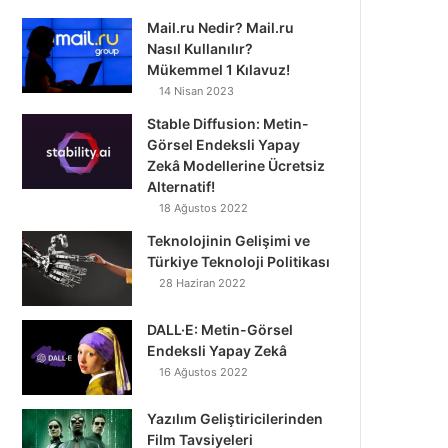
Mail.ru Nedir? Mail.ru
Nasıl Kullanılır?
Mükemmel 1 Kılavuz!
14 Nisan 2023
Stable Diffusion: Metin-
Görsel Endeksli Yapay
Zekâ Modellerine Ücretsiz
Alternatif!
18 Ağustos 2022
Teknolojinin Gelişimi ve
Türkiye Teknoloji Politikası
28 Haziran 2022
DALL·E: Metin-Görsel
Endeksli Yapay Zekâ
16 Ağustos 2022
Yazılım Geliştiricilerinden
Film Tavsiyeleri