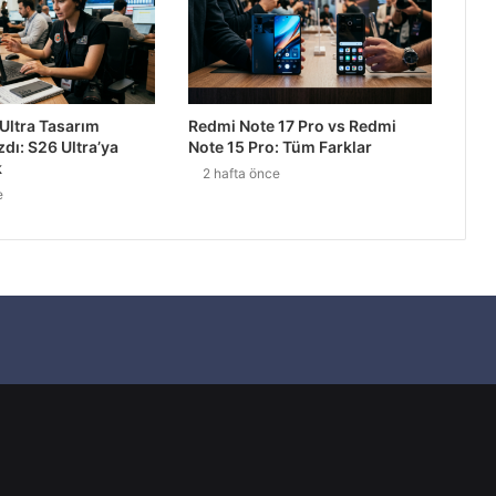
2027’ye Ertelendi
Ultra Tasarım
Redmi Note 17 Pro vs Redmi
zdı: S26 Ultra’ya
Note 15 Pro: Tüm Farklar
alinizi Okuyor
k
2 hafta önce
e
ranla Geliyor
tılmaya Başlandı