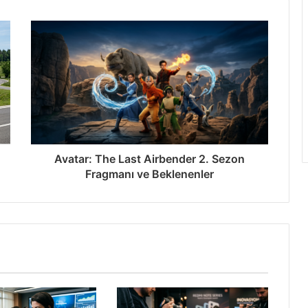
İşte Detaylar
tan’da Rekor Kırdı
Avatar: The Last Airbender 2. Sezon
Fragmanı ve Beklenenler
ak YouTube Programı
den %68 Daha Güvenli