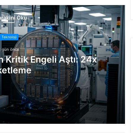
rakini Oku
Teknoloji
1 gün önce
n Kritik Engeli Aştı: 24x
ketleme
: 24x Paketleme