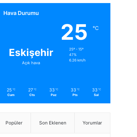
Hava Durumu
25
℃
Eskişehir
25º - 15º
47%
6.26 km/h
Açık hava
25
27
33
33
33
℃
℃
℃
℃
℃
Cum
Cts
Paz
Pts
Sal
Popüler
Son Eklenen
Yorumlar