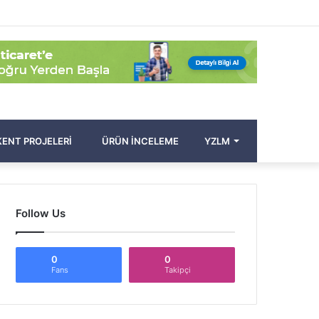
Facebook
Twitter
Pinterest
YouTube
Instagram
Kayıt
Rastgele
Kenar
Arama
Ol
Makale
Bölmesi
yap
...
ENT PROJELERI
ÜRÜN İNCELEME
YZLM
Follow Us
0
0
Fans
Takipçi