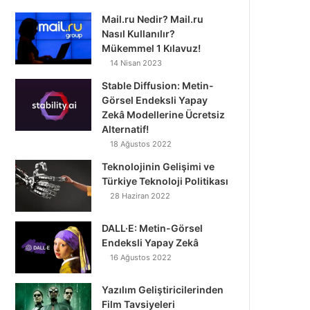
Mail.ru Nedir? Mail.ru
Nasıl Kullanılır?
Mükemmel 1 Kılavuz!
14 Nisan 2023
Stable Diffusion: Metin-
Görsel Endeksli Yapay
Zekâ Modellerine Ücretsiz
Alternatif!
18 Ağustos 2022
Teknolojinin Gelişimi ve
Türkiye Teknoloji Politikası
28 Haziran 2022
DALL·E: Metin-Görsel
Endeksli Yapay Zekâ
16 Ağustos 2022
Yazılım Geliştiricilerinden
Film Tavsiyeleri