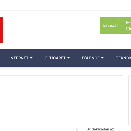
İNTERNET
E-TICARET
EĞLENCE
TEKNOK
0
Bir dakikadan az