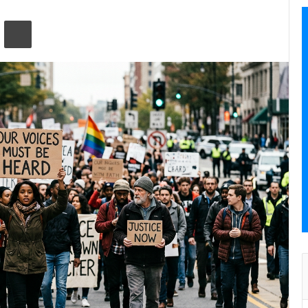
ta ile paylaş
Yazdır