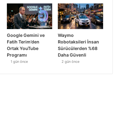
Google Gemini ve
Waymo
Fatih Terim’den
Robotaksileri İnsan
Ortak YouTube
Sürücülerden %68
Programı
Daha Güvenli
1 gün önce
2 gün önce