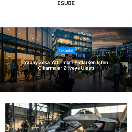
ESUBE
W
e
b
s
i
t
Teknoloji
e
Yapay Zeka Yatırımları Patlarken İşten
s
Çıkarmalar Zirveye Ulaştı
i