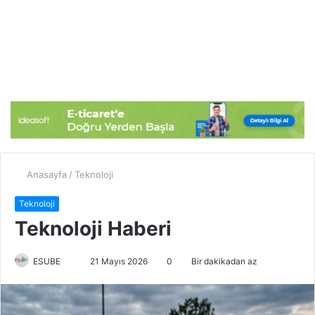
Anasayfa
/
Teknoloji
Teknoloji
Teknoloji Haberi
ESUBE
B
21 Mayıs 2026
0
Bir dakikadan az
i
r
e