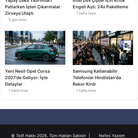
Yapay Zeka Yatırımları
Intel Dev Çipler İçin Kritik
Patlarken İşten Çıkarmalar
Engeli Aştı: 24x Paketleme
Zirveye Ulaştı
1 hafta önce
5 gün önce
Yeni Nesil Opel Corsa
Samsung Katlanabilir
2027’de Geliyor: İşte
Telefonlar Hindistan’da
Detaylar
Rekor Kırdı
1 hafta önce
1 hafta önce
© Telif Hakkı 2026, Tüm Hakları Saklıdır |
Nefes Yazılım