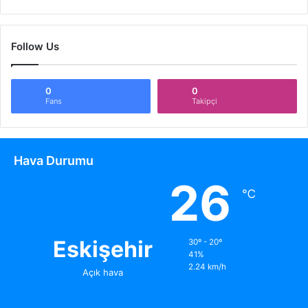
Follow Us
0
0
Fans
Takipçi
Hava Durumu
26
℃
Eskişehir
30º - 20º
41%
2.24 km/h
Açık hava