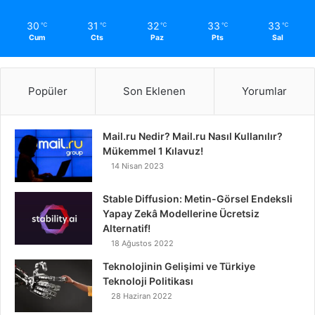
30
31
32
33
33
℃
℃
℃
℃
℃
Cum
Cts
Paz
Pts
Sal
Popüler
Son Eklenen
Yorumlar
Mail.ru Nedir? Mail.ru Nasıl Kullanılır?
Mükemmel 1 Kılavuz!
14 Nisan 2023
Stable Diffusion: Metin-Görsel Endeksli
Yapay Zekâ Modellerine Ücretsiz
Alternatif!
18 Ağustos 2022
Teknolojinin Gelişimi ve Türkiye
Teknoloji Politikası
28 Haziran 2022