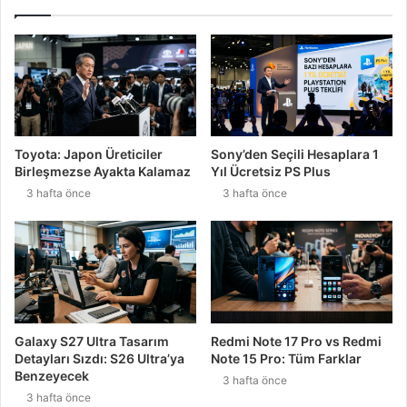
Toyota: Japon Üreticiler
Sony’den Seçili Hesaplara 1
Birleşmezse Ayakta Kalamaz
Yıl Ücretsiz PS Plus
3 hafta önce
3 hafta önce
Galaxy S27 Ultra Tasarım
Redmi Note 17 Pro vs Redmi
Detayları Sızdı: S26 Ultra’ya
Note 15 Pro: Tüm Farklar
Benzeyecek
3 hafta önce
3 hafta önce