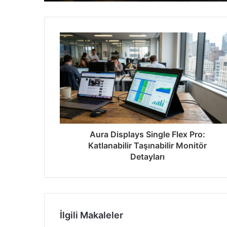
1 hafta önce
Intel Dev Çipler İçin Kritik Engeli Aştı
1 hafta önce
Yeni Nesil Opel Corsa 2027’de Geliyor: 
Aura Displays Single Flex Pro:
1 hafta önce
Katlanabilir Taşınabilir Monitör
Samsung Katlanabilir Telefonlar Hindis
Detayları
1 hafta önce
Google Gemini ve Fatih Terim’den Ort
İlgili Makaleler