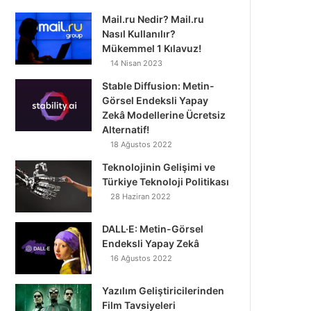
Mail.ru Nedir? Mail.ru
Nasıl Kullanılır?
Mükemmel 1 Kılavuz!
14 Nisan 2023
Stable Diffusion: Metin-
Görsel Endeksli Yapay
Zekâ Modellerine Ücretsiz
Alternatif!
18 Ağustos 2022
Teknolojinin Gelişimi ve
Türkiye Teknoloji Politikası
28 Haziran 2022
DALL·E: Metin-Görsel
Endeksli Yapay Zekâ
16 Ağustos 2022
Yazılım Geliştiricilerinden
Film Tavsiyeleri