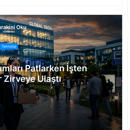
rakini Oku
Teknoloji
5 gün önce
ımları Patlarken İşten
 Zirveye Ulaştı
Çıkarmalar Zirveye Ulaştı