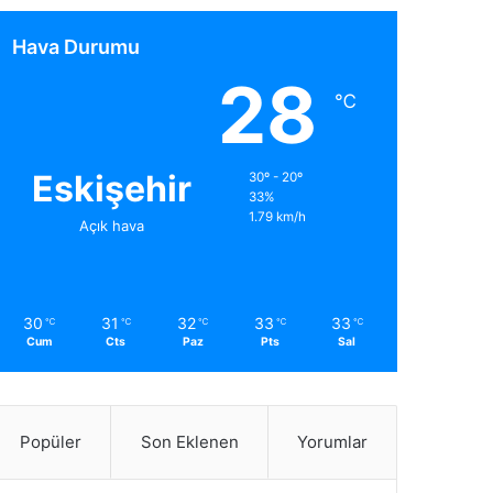
Hava Durumu
28
℃
Eskişehir
30º - 20º
33%
1.79 km/h
Açık hava
30
31
32
33
33
℃
℃
℃
℃
℃
Cum
Cts
Paz
Pts
Sal
Popüler
Son Eklenen
Yorumlar