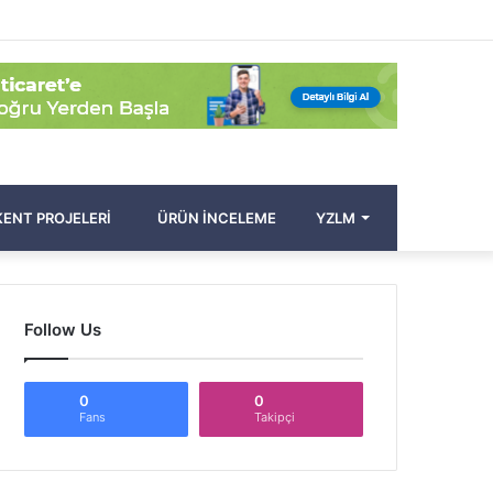
Facebook
Twitter
Pinterest
YouTube
Instagram
Kayıt
Rastgele
Kenar
Arama
Ol
Makale
Bölmesi
yap
...
ENT PROJELERI
ÜRÜN İNCELEME
YZLM
Follow Us
0
0
Fans
Takipçi