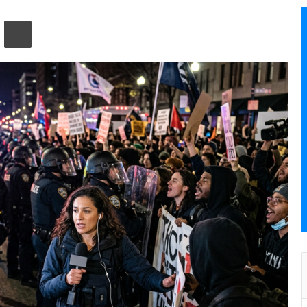
ta ile paylaş
Yazdır