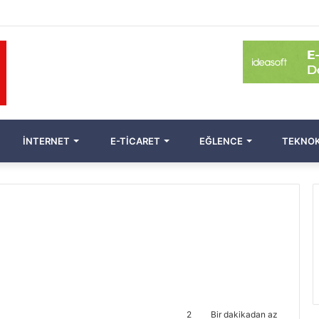
İNTERNET
E-TICARET
EĞLENCE
TEKNOK
2
Bir dakikadan az