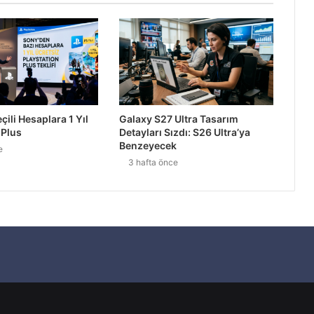
den %68 Daha Güvenli
ili Hesaplara 1 Yıl
Galaxy S27 Ultra Tasarım
2027’ye Ertelendi
 Plus
Detayları Sızdı: S26 Ultra’ya
Benzeyecek
e
3 hafta önce
alinizi Okuyor
ranla Geliyor