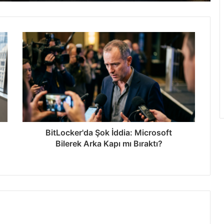
: 24x Paketleme
İşte Detaylar
BitLocker'da Şok İddia: Microsoft
Bilerek Arka Kapı mı Bıraktı?
tan’da Rekor Kırdı
ak YouTube Programı