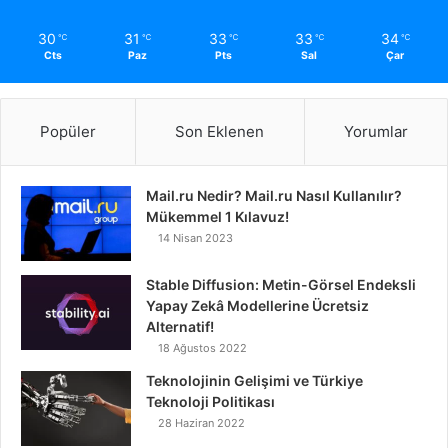
30
31
33
33
34
℃
℃
℃
℃
℃
Cts
Paz
Pts
Sal
Çar
Popüler
Son Eklenen
Yorumlar
Mail.ru Nedir? Mail.ru Nasıl Kullanılır?
Mükemmel 1 Kılavuz!
14 Nisan 2023
Stable Diffusion: Metin-Görsel Endeksli
Yapay Zekâ Modellerine Ücretsiz
Alternatif!
18 Ağustos 2022
Teknolojinin Gelişimi ve Türkiye
Teknoloji Politikası
28 Haziran 2022