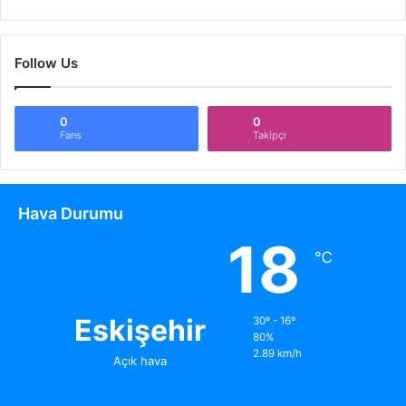
Follow Us
0
0
Fans
Takipçi
Hava Durumu
18
℃
Eskişehir
30º - 16º
80%
2.89 km/h
Açık hava