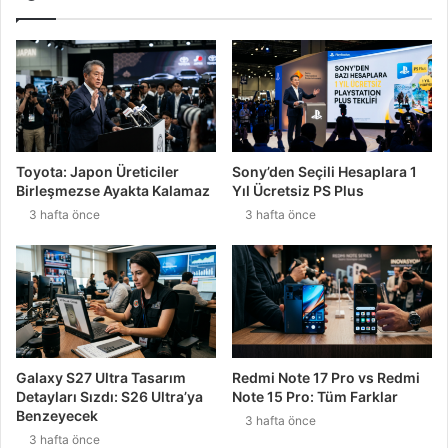
Toyota: Japon Üreticiler
Sony’den Seçili Hesaplara 1
Birleşmezse Ayakta Kalamaz
Yıl Ücretsiz PS Plus
3 hafta önce
3 hafta önce
Galaxy S27 Ultra Tasarım
Redmi Note 17 Pro vs Redmi
Detayları Sızdı: S26 Ultra’ya
Note 15 Pro: Tüm Farklar
Benzeyecek
3 hafta önce
3 hafta önce