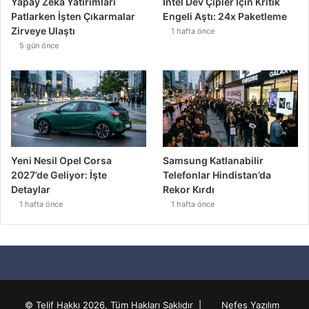
Yapay Zeka Yatırımları
Intel Dev Çipler İçin Kritik
Patlarken İşten Çıkarmalar
Engeli Aştı: 24x Paketleme
Zirveye Ulaştı
1 hafta önce
5 gün önce
Yeni Nesil Opel Corsa
Samsung Katlanabilir
2027’de Geliyor: İşte
Telefonlar Hindistan’da
Detaylar
Rekor Kırdı
1 hafta önce
1 hafta önce
© Telif Hakkı 2026, Tüm Hakları Saklıdır |
Nefes Yazılım