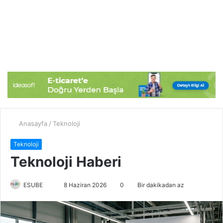
Anasayfa
/
Teknoloji
Teknoloji
Teknoloji Haberi
ESUBE
B
8 Haziran 2026
0
Bir dakikadan az
i
r
e