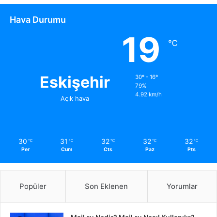
Hava Durumu
19
℃
Eskişehir
30º - 16º
79%
4.92 km/h
Açık hava
30
31
32
32
32
℃
℃
℃
℃
℃
Per
Cum
Cts
Paz
Pts
Popüler
Son Eklenen
Yorumlar