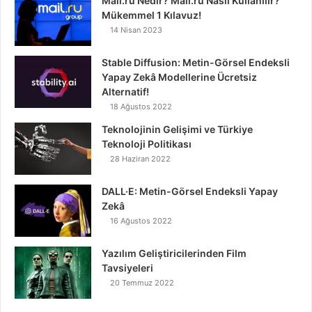
Mail.ru Nedir? Mail.ru Nasıl Kullanılır?
Mükemmel 1 Kılavuz!
14 Nisan 2023
Stable Diffusion: Metin-Görsel Endeksli
Yapay Zekâ Modellerine Ücretsiz
Alternatif!
18 Ağustos 2022
Teknolojinin Gelişimi ve Türkiye
Teknoloji Politikası
28 Haziran 2022
DALL·E: Metin-Görsel Endeksli Yapay
Zekâ
16 Ağustos 2022
Yazılım Geliştiricilerinden Film
Tavsiyeleri
20 Temmuz 2022