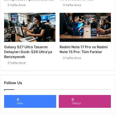
3 hafta önce
3 hafta önce
Galaxy S27 Ultra Tasarım
Redmi Note 17 Pro vs Redmi
Detayları Sızdı: S26 Ultra’ya
Note 15 Pro: Tüm Farklar
Benzeyecek
3 hafta önce
3 hafta önce
Follow Us
0
0
Fans
Takipçi