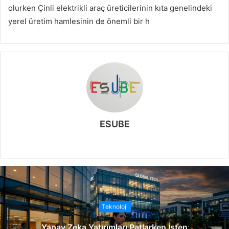
olurken Çinli elektrikli araç üreticilerinin kıta genelindeki
yerel üretim hamlesinin de önemli bir h
ESUBE
W
e
b
s
i
t
Teknoloji
e
Yapay Zeka Yatırımları Patlarken İşten
s