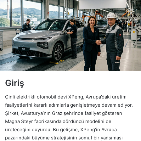
-
p
o
s
t
a
g
ö
n
d
Giriş
e
r
Çinli elektrikli otomobil devi XPeng, Avrupa’daki üretim
m
e
faaliyetlerini kararlı adımlarla genişletmeye devam ediyor.
k
Şirket, Avusturya’nın Graz şehrinde faaliyet gösteren
Magna Steyr fabrikasında dördüncü modelini de
üreteceğini duyurdu. Bu gelişme, XPeng’in Avrupa
pazarındaki büyüme stratejisinin somut bir yansıması