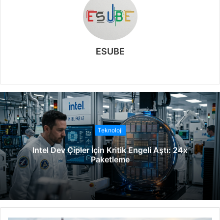
ESUBE
W
e
b
s
i
t
Teknoloji
e
Intel Dev Çipler İçin Kritik Engeli Aştı: 24x
s
Paketleme
i