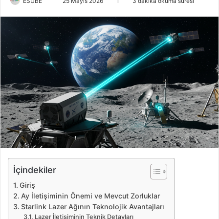
ESUBE
B
25 Mayıs 2026
1
3 dakika okuma süresi
i
r
e
-
p
o
s
t
a
g
ö
n
d
e
İçindekiler
r
Giriş
m
Ay İletişiminin Önemi ve Mevcut Zorluklar
e
Starlink Lazer Ağının Teknolojik Avantajları
k
Lazer İletişiminin Teknik Detayları