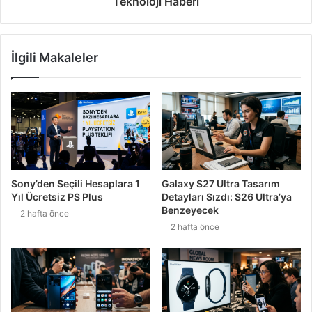
Teknoloji Haberi
İlgili Makaleler
Sony’den Seçili Hesaplara 1
Galaxy S27 Ultra Tasarım
Yıl Ücretsiz PS Plus
Detayları Sızdı: S26 Ultra’ya
Benzeyecek
2 hafta önce
2 hafta önce