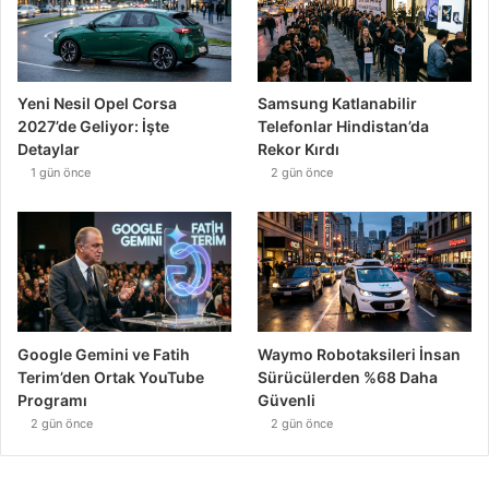
Yeni Nesil Opel Corsa
Samsung Katlanabilir
2027’de Geliyor: İşte
Telefonlar Hindistan’da
Detaylar
Rekor Kırdı
1 gün önce
2 gün önce
Google Gemini ve Fatih
Waymo Robotaksileri İnsan
Terim’den Ortak YouTube
Sürücülerden %68 Daha
Programı
Güvenli
2 gün önce
2 gün önce