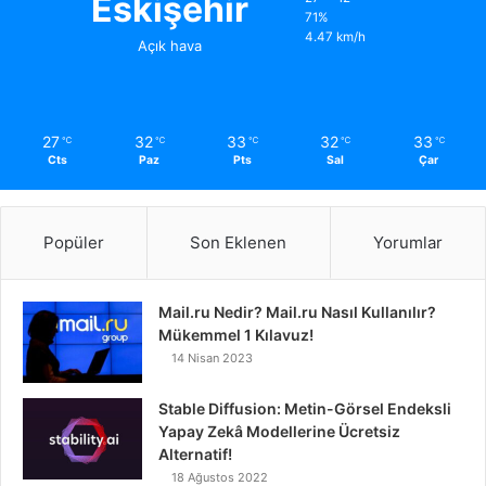
Eskişehir
71%
4.47 km/h
Açık hava
27
32
33
32
33
℃
℃
℃
℃
℃
Cts
Paz
Pts
Sal
Çar
Popüler
Son Eklenen
Yorumlar
Mail.ru Nedir? Mail.ru Nasıl Kullanılır?
Mükemmel 1 Kılavuz!
14 Nisan 2023
Stable Diffusion: Metin-Görsel Endeksli
Yapay Zekâ Modellerine Ücretsiz
Alternatif!
18 Ağustos 2022