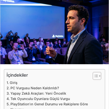
r
e
-
p
o
s
t
a
g
ö
n
d
e
İçindekiler
r
Giriş
m
PC Vurgusu Neden Kaldırıldı?
e
Yapay Zekâ Araçları: Yeni Öncelik
k
Tek Oyunculu Oyunlara Güçlü Vurgu
PlayStation’ın Genel Durumu ve Rakiplere Göre