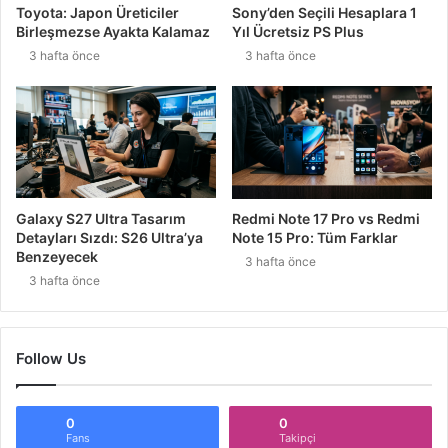
Toyota: Japon Üreticiler
Sony’den Seçili Hesaplara 1
Birleşmezse Ayakta Kalamaz
Yıl Ücretsiz PS Plus
3 hafta önce
3 hafta önce
Galaxy S27 Ultra Tasarım
Redmi Note 17 Pro vs Redmi
Detayları Sızdı: S26 Ultra’ya
Note 15 Pro: Tüm Farklar
Benzeyecek
3 hafta önce
3 hafta önce
Follow Us
0
0
Fans
Takipçi