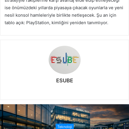
stratejiyle rakiplerine karşı avantaj elde edip etmeyeceği
ise önümüzdeki yıllarda piyasaya çıkacak oyunlarla ve yeni
nesil konsol hamleleriyle birlikte netleşecek. Şu an için
tablo açık: PlayStation, kimliğini yeniden tanımlıyor.
ESUBE
W
e
b
s
i
t
Teknoloji