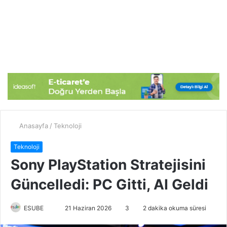
Anasayfa
/
Teknoloji
Teknoloji
Sony PlayStation Stratejisini
Güncelledi: PC Gitti, AI Geldi
ESUBE
B
21 Haziran 2026
3
2 dakika okuma süresi
i