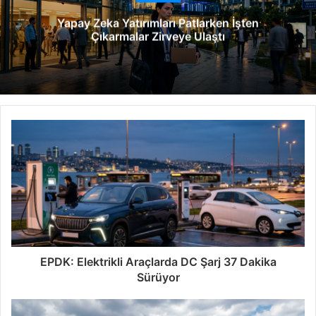
e
Yapay Zeka Yatırımları Patlarken İşten
s
Çıkarmalar Zirveye Ulaştı
i
EPDK: Elektrikli Araçlarda DC Şarj 37 Dakika
Sürüyor