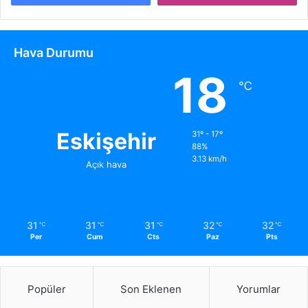
Hava Durumu
18
℃
Eskişehir
31º - 17º
88%
3.13 km/h
Açık hava
31
31
31
32
32
℃
℃
℃
℃
℃
Per
Cum
Cts
Paz
Pts
Popüler
Son Eklenen
Yorumlar