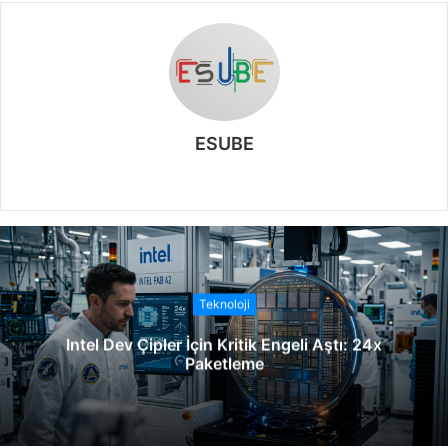
ESUBE
W
e
b
s
i
t
Teknoloji
e
Intel Dev Çipler İçin Kritik Engeli Aştı: 24x
s
Paketleme
i