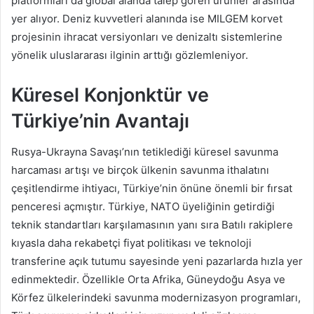
platformları da global alanda talep gören ürünler arasında
yer alıyor. Deniz kuvvetleri alanında ise MILGEM korvet
projesinin ihracat versiyonları ve denizaltı sistemlerine
yönelik uluslararası ilginin arttığı gözlemleniyor.
Küresel Konjonktür ve
Türkiye’nin Avantajı
Rusya-Ukrayna Savaşı’nın tetiklediği küresel savunma
harcaması artışı ve birçok ülkenin savunma ithalatını
çeşitlendirme ihtiyacı, Türkiye’nin önüne önemli bir fırsat
penceresi açmıştır. Türkiye, NATO üyeliğinin getirdiği
teknik standartları karşılamasının yanı sıra Batılı rakiplere
kıyasla daha rekabetçi fiyat politikası ve teknoloji
transferine açık tutumu sayesinde yeni pazarlarda hızla yer
edinmektedir. Özellikle Orta Afrika, Güneydoğu Asya ve
Körfez ülkelerindeki savunma modernizasyon programları,