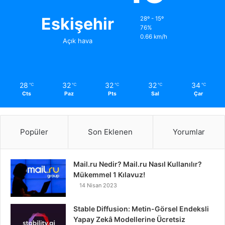
Eskişehir
28º - 15º
76%
0.66 km/h
Açık hava
28
32
32
32
34
℃
℃
℃
℃
℃
Cts
Paz
Pts
Sal
Çar
Popüler
Son Eklenen
Yorumlar
Mail.ru Nedir? Mail.ru Nasıl Kullanılır?
Mükemmel 1 Kılavuz!
14 Nisan 2023
Stable Diffusion: Metin-Görsel Endeksli
Yapay Zekâ Modellerine Ücretsiz