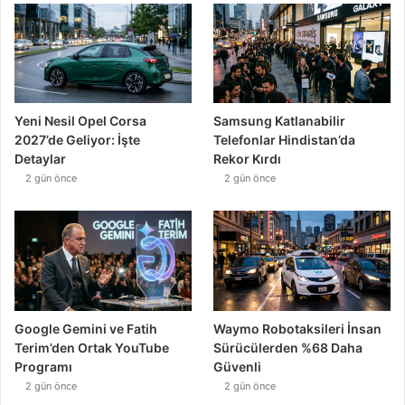
Yeni Nesil Opel Corsa
Samsung Katlanabilir
2027’de Geliyor: İşte
Telefonlar Hindistan’da
Detaylar
Rekor Kırdı
2 gün önce
2 gün önce
Google Gemini ve Fatih
Waymo Robotaksileri İnsan
Terim’den Ortak YouTube
Sürücülerden %68 Daha
Programı
Güvenli
2 gün önce
2 gün önce