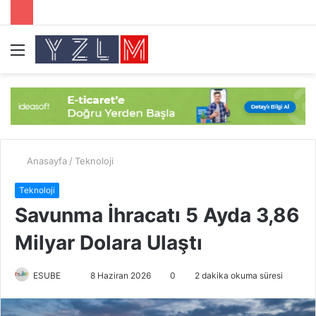
Menü
A
y
...
Anasayfa
/
Teknoloji
Teknoloji
Savunma İhracatı 5 Ayda 3,86
Milyar Dolara Ulaştı
ESUBE
B
8 Haziran 2026
0
2 dakika okuma süresi
i
r