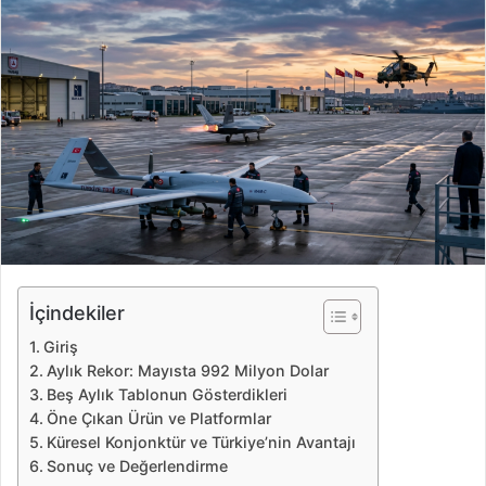
e
-
p
o
s
t
a
g
ö
n
d
e
İçindekiler
r
Giriş
m
Aylık Rekor: Mayısta 992 Milyon Dolar
e
Beş Aylık Tablonun Gösterdikleri
k
Öne Çıkan Ürün ve Platformlar
Küresel Konjonktür ve Türkiye’nin Avantajı
Sonuç ve Değerlendirme