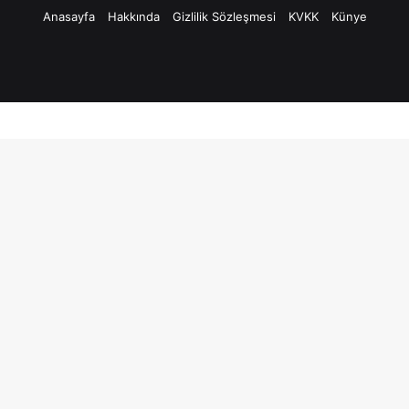
Anasayfa
Hakkında
Gizlilik Sözleşmesi
KVKK
Künye
Facebook
Twitter
Pinterest
YouTube
Instagram