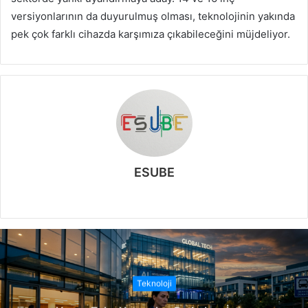
versiyonlarının da duyurulmuş olması, teknolojinin yakında
pek çok farklı cihazda karşımıza çıkabileceğini müjdeliyor.
ESUBE
W
e
b
s
i
t
Teknoloji
e