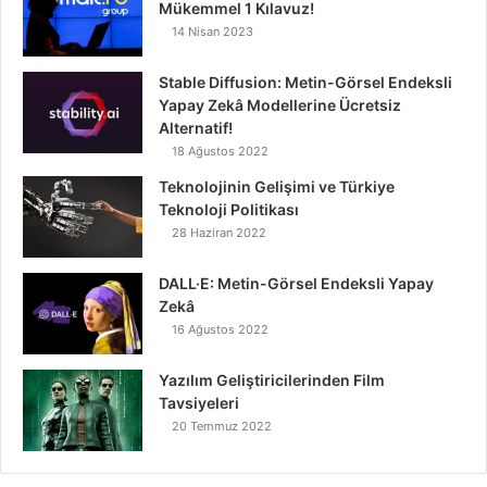
Mükemmel 1 Kılavuz!
14 Nisan 2023
Stable Diffusion: Metin-Görsel Endeksli
Yapay Zekâ Modellerine Ücretsiz
Alternatif!
18 Ağustos 2022
Teknolojinin Gelişimi ve Türkiye
Teknoloji Politikası
28 Haziran 2022
DALL·E: Metin-Görsel Endeksli Yapay
Zekâ
16 Ağustos 2022
Yazılım Geliştiricilerinden Film
Tavsiyeleri
20 Temmuz 2022