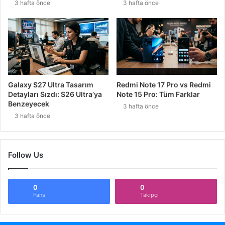
3 hafta önce
3 hafta önce
Galaxy S27 Ultra Tasarım
Redmi Note 17 Pro vs Redmi
Detayları Sızdı: S26 Ultra’ya
Note 15 Pro: Tüm Farklar
Benzeyecek
3 hafta önce
3 hafta önce
Follow Us
0
0
Fans
Takipçi