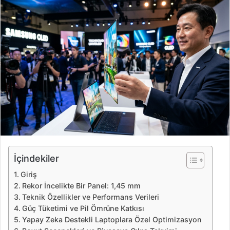
r
e
-
p
o
s
t
a
g
ö
n
d
e
İçindekiler
r
Giriş
m
Rekor İncelikte Bir Panel: 1,45 mm
e
Teknik Özellikler ve Performans Verileri
k
Güç Tüketimi ve Pil Ömrüne Katkısı
Yapay Zeka Destekli Laptoplara Özel Optimizasyon