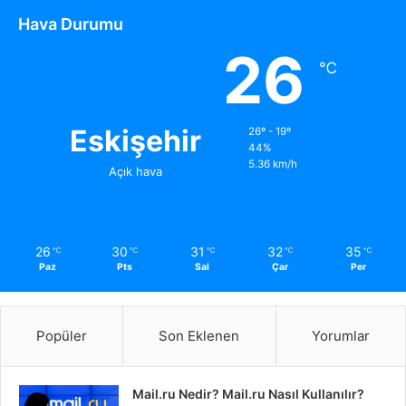
Hava Durumu
26
℃
Eskişehir
26º - 19º
44%
5.36 km/h
Açık hava
26
30
31
32
35
℃
℃
℃
℃
℃
Paz
Pts
Sal
Çar
Per
Popüler
Son Eklenen
Yorumlar
Mail.ru Nedir? Mail.ru Nasıl Kullanılır?