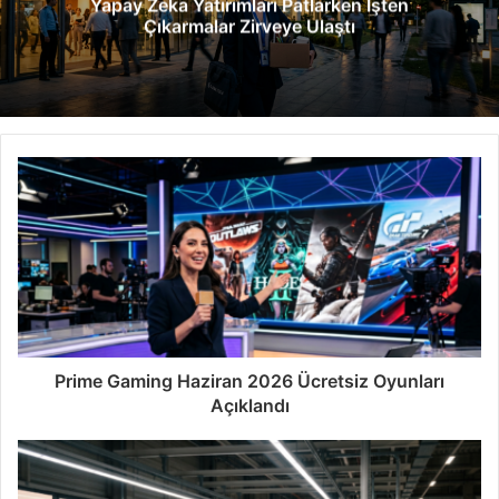
Yapay Zeka Yatırımları Patlarken İşten
s
Çıkarmalar Zirveye Ulaştı
i
Prime Gaming Haziran 2026 Ücretsiz Oyunları
Açıklandı