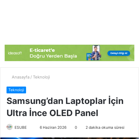
Anasayfa
/
Teknoloji
Teknoloji
Samsung’dan Laptoplar İçin
Ultra İnce OLED Panel
ESUBE
B
6 Haziran 2026
0
2 dakika okuma süresi
i