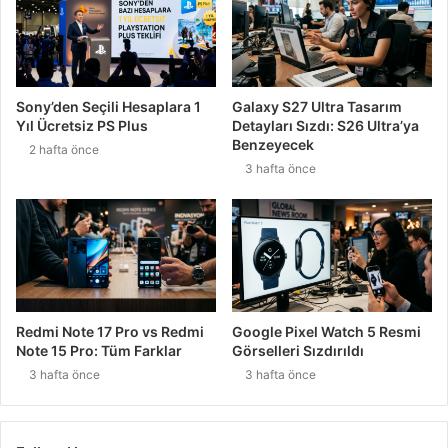
Sony’den Seçili Hesaplara 1
Galaxy S27 Ultra Tasarım
Yıl Ücretsiz PS Plus
Detayları Sızdı: S26 Ultra’ya
Benzeyecek
2 hafta önce
3 hafta önce
Redmi Note 17 Pro vs Redmi
Google Pixel Watch 5 Resmi
Note 15 Pro: Tüm Farklar
Görselleri Sızdırıldı
3 hafta önce
3 hafta önce