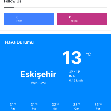
Follow Us
0
0
Fans
Takipçi
Hava Durumu
13
℃
Eskişehir
31º - 13º
87%
0.45 km/h
Açık hava
31
31
32
33
35
℃
℃
℃
℃
℃
Paz
Pts
Sal
Çar
Per