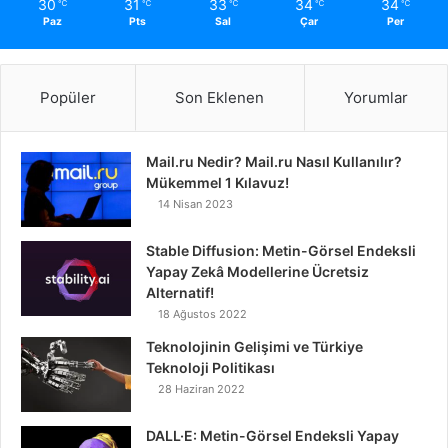
30
31
33
34
34
℃
℃
℃
℃
℃
Paz
Pts
Sal
Çar
Per
Popüler
Son Eklenen
Yorumlar
Mail.ru Nedir? Mail.ru Nasıl Kullanılır?
Mükemmel 1 Kılavuz!
14 Nisan 2023
Stable Diffusion: Metin-Görsel Endeksli
Yapay Zekâ Modellerine Ücretsiz
Alternatif!
18 Ağustos 2022
Teknolojinin Gelişimi ve Türkiye
Teknoloji Politikası
28 Haziran 2022
DALL·E: Metin-Görsel Endeksli Yapay