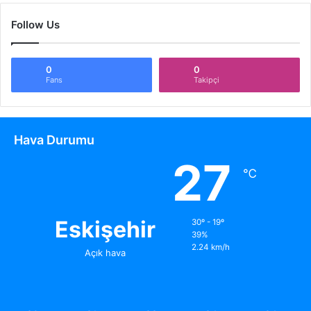
Follow Us
0
0
Fans
Takipçi
Hava Durumu
27
℃
Eskişehir
30º - 19º
39%
2.24 km/h
Açık hava