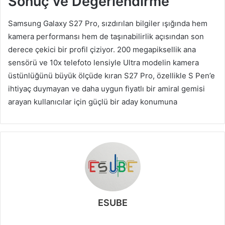
Sonuç ve Değerlendirme
Samsung Galaxy S27 Pro, sızdırılan bilgiler ışığında hem
kamera performansı hem de taşınabilirlik açısından son
derece çekici bir profil çiziyor. 200 megapiksellik ana
sensörü ve 10x telefoto lensiyle Ultra modelin kamera
üstünlüğünü büyük ölçüde kıran S27 Pro, özellikle S Pen’e
ihtiyaç duymayan ve daha uygun fiyatlı bir amiral gemisi
arayan kullanıcılar için güçlü bir aday konumuna
ESUBE
W