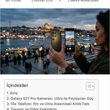
ESUBE
B
2 Haziran 2026
0
2 dakika okuma süresi
i
r
e
-
p
o
s
t
a
g
ö
n
d
e
İçindekiler
r
Giriş
m
Galaxy S27 Pro Kamerası: Ultra ile Paylaşılan Güç
e
10x Telefoto: Pro ve Ultra Arasındaki Kritik Fark
k
Tasarım ve Diğer Farklılıklar