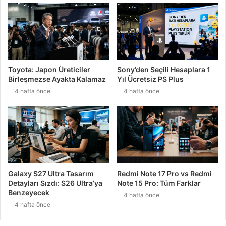
Toyota: Japon Üreticiler
Sony’den Seçili Hesaplara 1
Birleşmezse Ayakta Kalamaz
Yıl Ücretsiz PS Plus
4 hafta önce
4 hafta önce
Galaxy S27 Ultra Tasarım
Redmi Note 17 Pro vs Redmi
Detayları Sızdı: S26 Ultra’ya
Note 15 Pro: Tüm Farklar
Benzeyecek
4 hafta önce
4 hafta önce