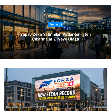
b
s
i
t
Teknoloji
e
Yapay Zeka Yatırımları Patlarken İşten
s
Çıkarmalar Zirveye Ulaştı
i