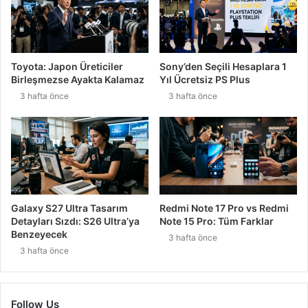
Toyota: Japon Üreticiler
Sony’den Seçili Hesaplara 1
Birleşmezse Ayakta Kalamaz
Yıl Ücretsiz PS Plus
3 hafta önce
3 hafta önce
Galaxy S27 Ultra Tasarım
Redmi Note 17 Pro vs Redmi
Detayları Sızdı: S26 Ultra’ya
Note 15 Pro: Tüm Farklar
Benzeyecek
3 hafta önce
3 hafta önce
Follow Us