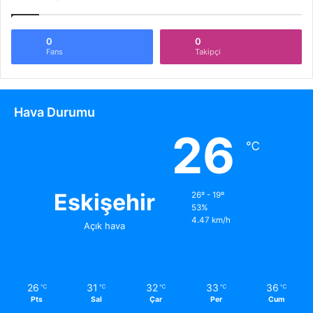
0
0
Fans
Takipçi
Hava Durumu
26
℃
Eskişehir
26º - 19º
53%
4.47 km/h
Açık hava
26
31
32
33
36
℃
℃
℃
℃
℃
Pts
Sal
Çar
Per
Cum