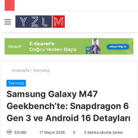
Menü
A
y
...
Anasayfa
/
Teknoloji
Teknoloji
Samsung Galaxy M47
Geekbench’te: Snapdragon 6
Gen 3 ve Android 16 Detayları
ESUBE
B
17 Mayıs 2026
0
3 dakika okuma süresi