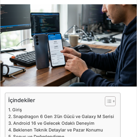
i
r
e
-
p
o
s
t
a
g
ö
n
d
e
İçindekiler
r
Giriş
m
Snapdragon 6 Gen 3’ün Gücü ve Galaxy M Serisi
e
Android 16 ve Gelecek Odaklı Deneyim
k
Beklenen Teknik Detaylar ve Pazar Konumu
Sonuç ve Değerlendirme