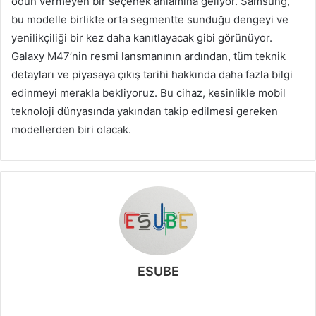
ödün vermeyen bir seçenek anlamına geliyor. Samsung,
bu modelle birlikte orta segmentte sunduğu dengeyi ve
yenilikçiliği bir kez daha kanıtlayacak gibi görünüyor.
Galaxy M47’nin resmi lansmanının ardından, tüm teknik
detayları ve piyasaya çıkış tarihi hakkında daha fazla bilgi
edinmeyi merakla bekliyoruz. Bu cihaz, kesinlikle mobil
teknoloji dünyasında yakından takip edilmesi gereken
modellerden biri olacak.
ESUBE
W
e