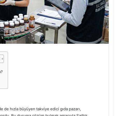
u?
de de hızla büyüyen takviye edici gıda pazarı,
riyordu. Bu duruma çözüm bulmak amacıyla Sağlık