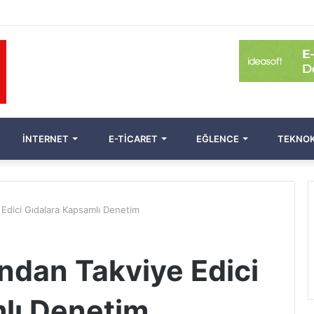
İNTERNET
E-TICARET
EĞLENCE
TEKNOK
e Edici Gıdalara Kapsamlı Denetim
’ndan Takviye Edici
lı Denetim