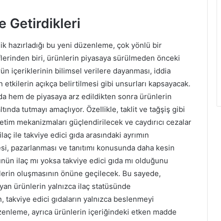
Getirdikleri
lik hazırladığı bu yeni düzenleme, çok yönlü bir
lerinden biri, ürünlerin piyasaya sürülmeden önceki
ün içeriklerinin bilimsel verilere dayanması, iddia
 etkilerin açıkça belirtilmesi gibi unsurları kapsayacak.
da hem de piyasaya arz edildikten sonra ürünlerin
ltında tutmayı amaçlıyor. Özellikle, taklit ve tağşiş gibi
netim mekanizmaları güçlendirilecek ve caydırıcı cezalar
ilaç ile takviye edici gıda arasındaki ayrımın
mesi, pazarlanması ve tanıtımı konusunda daha kesin
rünün ilaç mı yoksa takviye edici gıda mı olduğunu
ilerin oluşmasının önüne geçilecek. Bu sayede,
ıyan ürünlerin yalnızca ilaç statüsünde
, takviye edici gıdaların yalnızca beslenmeyi
zenleme, ayrıca ürünlerin içeriğindeki etken madde