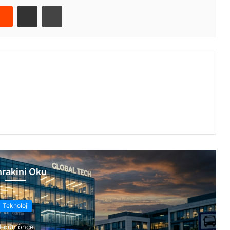
Reddit
E-Posta ile paylaş
Yazdır
rakini Oku
Teknoloji
4 gün önce