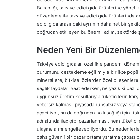
Bakanlığı, takviye edici gıda ürünlerine yönelik
düzenleme ile takviye edici gıda ürünlerinde den
edici gıda arasındaki ayrımın daha net bir şeki
doğrudan etkileyen bu önemli adım, sektörde şef
Neden Yeni Bir Düzenlem
Takviye edici gıdalar, özellikle pandemi dönem
durumunu destekleme eğilimiyle birlikte popüla
minerallere, bitkisel özlerden özel bileşenler
sağlık faydaları vaat ederken, ne yazık ki bazı 
uygunsuz üretim koşullarıyla tüketicilerin kar
yetersiz kalması, piyasada ruhsatsız veya stan
açabiliyor, bu da doğrudan halk sağlığı için ris
adı altında ilaç gibi pazarlanması, hem tüketici
ulaşmalarını engelleyebiliyordu. Bu nedenlerle
daha güvenli bir pazar ortamı yaratma çabası 