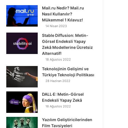
Mail.ru Nedir? Mail.ru
Nasıl Kullanılır?
Mükemmel 1 Kılavuz!
14 Nisan 2023
Stable Diffusion: Metin-
Görsel Endeksli Yapay
Zekâ Modellerine Ücretsiz
Alternatif!
18 Ağustos 2022
Teknolojinin Gelişimi ve
Türkiye Teknoloji Politikası
28 Haziran 2022
DALL·E: Metin-Görsel
Endeksli Yapay Zekâ
16 Ağustos 2022
Yazılım Geliştiricilerinden
Film Tavsiyeleri