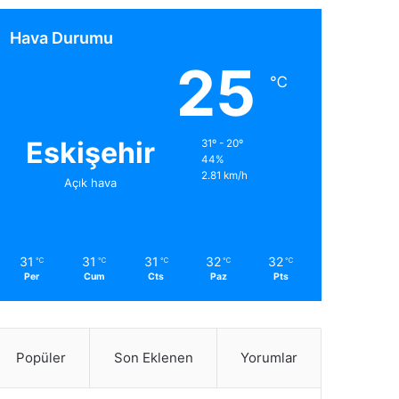
Hava Durumu
25
℃
Eskişehir
31º - 20º
44%
2.81 km/h
Açık hava
31
31
31
32
32
℃
℃
℃
℃
℃
Per
Cum
Cts
Paz
Pts
Popüler
Son Eklenen
Yorumlar