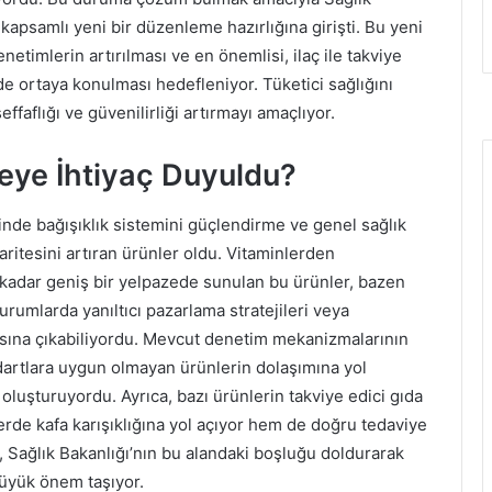
 kapsamlı yeni bir düzenleme hazırlığına girişti. Bu yeni
etimlerin artırılması ve en önemlisi, ilaç ile takviye
lde ortaya konulması hedefleniyor. Tüketici sağlığını
faflığı ve güvenilirliği artırmayı amaçlıyor.
eye İhtiyaç Duyuldu?
inde bağışıklık sistemini güçlendirme ve genel sağlık
ritesini artıran ürünler oldu. Vitaminlerden
e kadar geniş bir yelpazede sunulan bu ürünler, bazen
durumlarda yanıltıcı pazarlama stratejileri veya
şısına çıkabiliyordu. Mevcut denetim mekanizmalarının
dartlara uygun olmayan ürünlerin dolaşımına yol
k oluşturuyordu. Ayrıca, bazı ürünlerin takviye edici gıda
lerde kafa karışıklığına yol açıyor hem de doğru tedaviye
, Sağlık Bakanlığı’nın bu alandaki boşluğu doldurarak
büyük önem taşıyor.