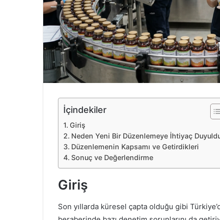
e
k
İçindekiler
Giriş
Neden Yeni Bir Düzenlemeye İhtiyaç Duyuld
Düzenlemenin Kapsamı ve Getirdikleri
Sonuç ve Değerlendirme
Giriş
Son yıllarda küresel çapta olduğu gibi Türkiye’
beraberinde bazı denetim sorunlarını da geti