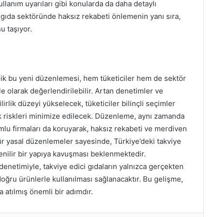
kullanım uyarıları gibi konularda da daha detaylı
ci gıda sektöründe haksız rekabeti önlemenin yanı sıra,
u taşıyor.
elik bu yeni düzenlemesi, hem tüketiciler hem de sektör
le olarak değerlendirilebilir. Artan denetimler ve
rlik düzeyi yükselecek, tüketiciler bilinçli seçimler
 riskleri minimize edilecek. Düzenleme, aynı zamanda
mlu firmaları da koruyarak, haksız rekabeti ve merdiven
tür yasal düzenlemeler sayesinde, Türkiye’deki takviye
venilir bir yapıya kavuşması beklenmektedir.
n denetimiyle, takviye edici gıdaların yalnızca gerçekten
oğru ürünlerle kullanılması sağlanacaktır. Bu gelişme,
a atılmış önemli bir adımdır.