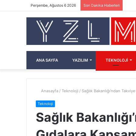
Perşembe, Ağustos 6 2026
Son Dakika Haberleri
ANA SAYFA
YAZILIM
TEKNOLOJI
Anasayfa
/
Teknoloji
/
Sağlık Bakanlığı’ndan Takviy
Teknoloji
Sağlık Bakanlığı
Gıdalara Kapsam