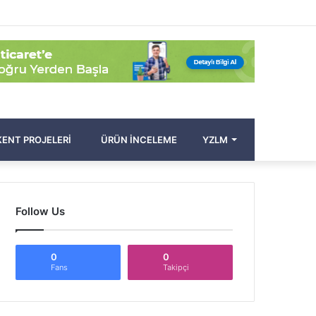
Facebook
Twitter
Pinterest
YouTube
Instagram
Kayıt
Rastgele
Kenar
Arama
Ol
Makale
Bölmesi
yap
...
ENT PROJELERI
ÜRÜN İNCELEME
YZLM
Follow Us
0
0
Fans
Takipçi