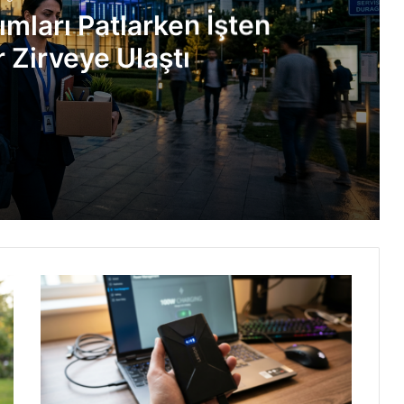
ımları Patlarken İşten
 Zirveye Ulaştı
Çıkarmalar Zirveye Ulaştı
: 24x Paketleme
İşte Detaylar