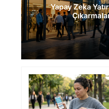
Yapay Zeka Yatır
Çıkarmalar
4 gün önce
Yapay Zeka Yatırımları Patlarken İşten 
7 gün önce
Intel Dev Çipler İçin Kritik Engeli Aştı
7 gün önce
Yeni Nesil Opel Corsa 2027’de Geliyor: 