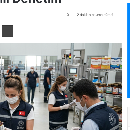
0
2 dakika okuma süresi
ta ile paylaş
Yazdır