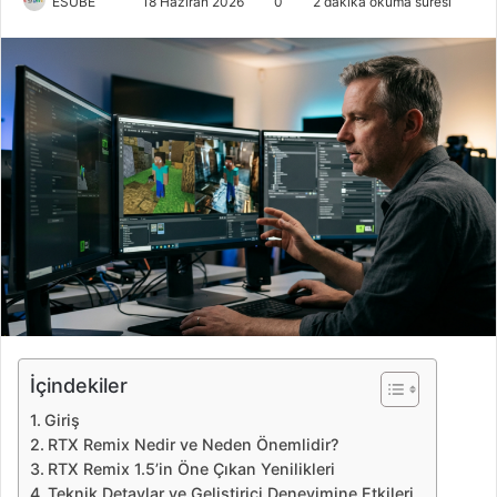
ESUBE
B
18 Haziran 2026
0
2 dakika okuma süresi
i
r
e
-
p
o
s
t
a
g
ö
n
d
e
İçindekiler
r
Giriş
m
RTX Remix Nedir ve Neden Önemlidir?
e
RTX Remix 1.5’in Öne Çıkan Yenilikleri
k
Teknik Detaylar ve Geliştirici Deneyimine Etkileri