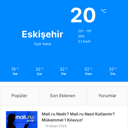
20
℃
Eskişehir
20º - 19º
56%
2.1 km/h
Açık hava
19
32
32
32
32
℃
℃
℃
℃
℃
Sal
Çar
Per
Cum
Cts
Popüler
Son Eklenen
Yorumlar
Mail.ru Nedir? Mail.ru Nasıl Kullanılır?
Mükemmel 1 Kılavuz!
14 Nisan 2023