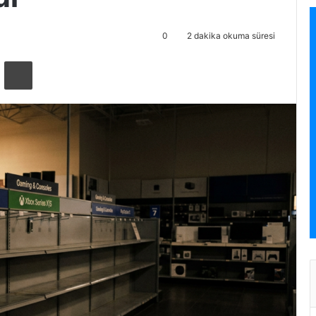
0
2 dakika okuma süresi
ta ile paylaş
Yazdır