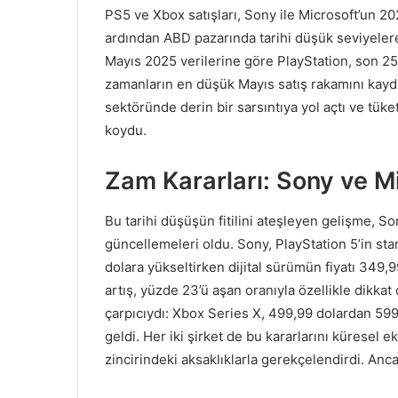
PS5 ve Xbox satışları, Sony ile Microsoft’un 2025
ardından ABD pazarında tarihi düşük seviyelere 
Mayıs 2025 verilerine göre PlayStation, son 25
zamanların en düşük Mayıs satış rakamını kayde
sektöründe derin bir sarsıntıya yol açtı ve tüket
koydu.
Zam Kararları: Sony ve Mi
Bu tarihi düşüşün fitilini ateşleyen gelişme, So
güncellemeleri oldu. Sony, PlayStation 5’in s
dolara yükseltirken dijital sürümün fiyatı 349,9
artış, yüzde 23’ü aşan oranıyla özellikle dikkat
çarpıcıydı: Xbox Series X, 499,99 dolardan 599
geldi. Her iki şirket de bu kararlarını küresel 
zincirindeki aksaklıklarla gerekçelendirdi. Anca