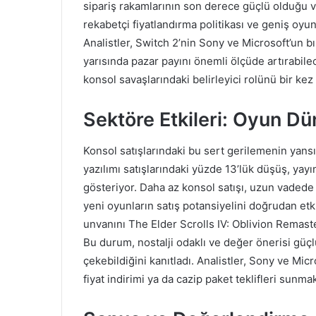
sipariş rakamlarının son derece güçlü olduğu ve
rekabetçi fiyatlandırma politikası ve geniş oyun 
Analistler, Switch 2’nin Sony ve Microsoft’un bı
yarısında pazar payını önemli ölçüde artırabilec
konsol savaşlarındaki belirleyici rolünü bir ke
Sektöre Etkileri: Oyun D
Konsol satışlarındaki bu sert gerilemenin yansı
yazılımı satışlarındaki yüzde 13’lük düşüş, yayın
gösteriyor. Daha az konsol satışı, uzun vadede
yeni oyunların satış potansiyelini doğrudan et
unvanını The Elder Scrolls IV: Oblivion Remaste
Bu durum, nostalji odaklı ve değer önerisi güçlü
çekebildiğini kanıtladı. Analistler, Sony ve M
fiyat indirimi ya da cazip paket teklifleri sunm