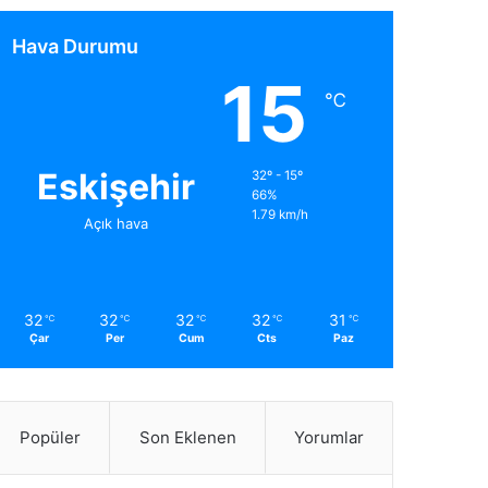
Hava Durumu
15
℃
Eskişehir
32º - 15º
66%
1.79 km/h
Açık hava
32
32
32
32
31
℃
℃
℃
℃
℃
Çar
Per
Cum
Cts
Paz
Popüler
Son Eklenen
Yorumlar