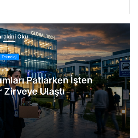
rakini Oku
Teknoloji
2 gün önce
ımları Patlarken İşten
 Zirveye Ulaştı
Çıkarmalar Zirveye Ulaştı