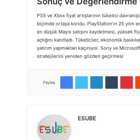
Sonuç ve Değerlendirme
PS5 ve Xbox fiyat artışlarının tüketici davranışl
biçimde ortaya kondu. PlayStation’ın 25 yılın 
en düşük Mayıs satışını kaydetmesi, yüksek fiya
açtığını kanıtladı. Tüketiciler, ekonomik baskıl
yatırım yapmaktan kaçınıyor. Sony ve Microsoft
stratejilerini yeniden gözden geçirmesi
Facebook
Twitter
LinkedIn
Tumblr
Pinterest
Paylaş
ESUBE
W
e