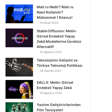
Mail.ru Nedir? Mail.ru
Nasıl Kullanılır?
Mükemmel 1 Kılavuz!
14 Nisan 2023
Stable Diffusion: Metin-
Görsel Endeksli Yapay
Zekâ Modellerine Ücretsiz
Alternatif!
18 Ağustos 2022
Teknolojinin Gelişimi ve
Türkiye Teknoloji Politikası
28 Haziran 2022
DALL·E: Metin-Görsel
Endeksli Yapay Zekâ
16 Ağustos 2022
Yazılım Geliştiricilerinden
Film Tavsiyeleri