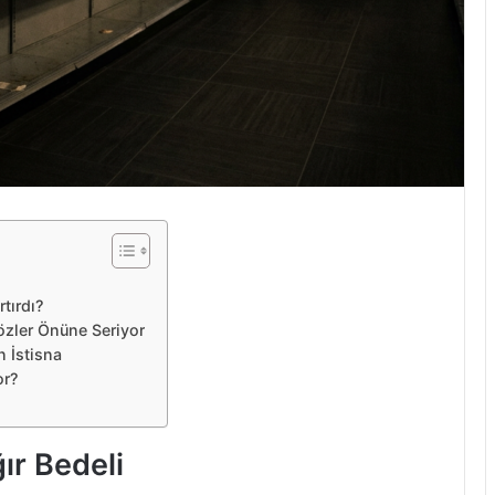
tırdı?
özler Önüne Seriyor
n İstisna
or?
ğır Bedeli