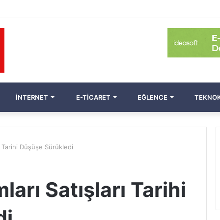
İNTERNET
E-TICARET
EĞLENCE
TEKNOK
ı Tarihi Düşüşe Sürükledi
arı Satışları Tarihi
di