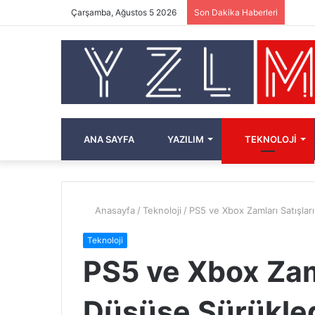
Çarşamba, Ağustos 5 2026
Son Dakika Haberleri
ANA SAYFA
YAZILIM
TEKNOLOJI
Anasayfa
/
Teknoloji
/
PS5 ve Xbox Zamları Satışlar
Teknoloji
PS5 ve Xbox Zaml
Düşüşe Sürükle