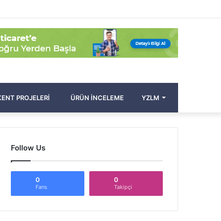
Facebook
Twitter
Pinterest
YouTube
Instagram
Kayıt
Rastgele
Kenar
Arama
Ol
Makale
Bölmesi
yap
...
ENT PROJELERI
ÜRÜN İNCELEME
YZLM
Follow Us
0
0
Fans
Takipçi