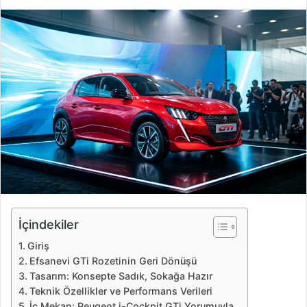
i
r
e
-
p
o
s
t
a
g
ö
n
d
e
İçindekiler
r
Giriş
m
Efsanevi GTi Rozetinin Geri Dönüşü
e
Tasarım: Konsepte Sadık, Sokağa Hazır
k
Teknik Özellikler ve Performans Verileri
İç Mekan: Peugeot i-Cockpit GTi Yorumuyla