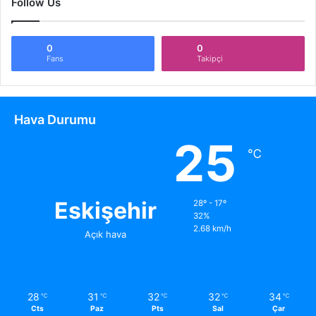
Follow Us
0
0
Fans
Takipçi
Hava Durumu
25
℃
Eskişehir
28º - 17º
32%
2.68 km/h
Açık hava
28
31
32
32
34
℃
℃
℃
℃
℃
Cts
Paz
Pts
Sal
Çar