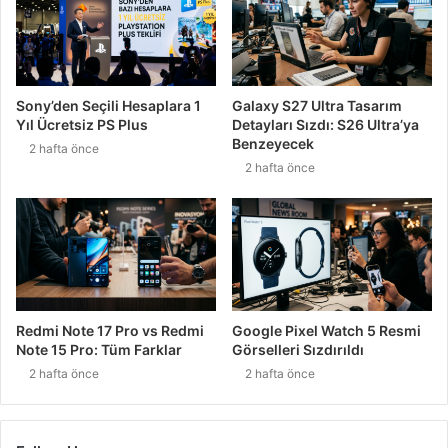
Sony’den Seçili Hesaplara 1
Galaxy S27 Ultra Tasarım
Yıl Ücretsiz PS Plus
Detayları Sızdı: S26 Ultra’ya
Benzeyecek
2 hafta önce
2 hafta önce
Redmi Note 17 Pro vs Redmi
Google Pixel Watch 5 Resmi
Note 15 Pro: Tüm Farklar
Görselleri Sızdırıldı
2 hafta önce
2 hafta önce