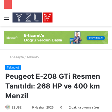
Menü
A
y
...
Anasayfa
/
Teknoloji
Teknoloji
Peugeot E-208 GTi Resmen
Tanıtıldı: 268 HP ve 400 km
Menzil
ESUBE
B
9 Haziran 2026
0
2 dakika okuma süresi