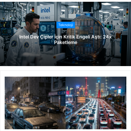
b
s
i
t
Teknoloji
e
Intel Dev Çipler İçin Kritik Engeli Aştı: 24x
s
Paketleme
i