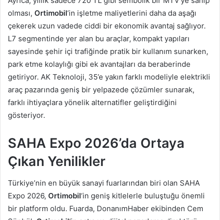
Ayrıca, yıllık sadece 720 TL gibi sembolik bir MTV’ye sahip
olması,
Ortimobil
‘in işletme maliyetlerini daha da aşağı
çekerek uzun vadede ciddi bir ekonomik avantaj sağlıyor.
L7 segmentinde yer alan bu araçlar, kompakt yapıları
sayesinde şehir içi trafiğinde pratik bir kullanım sunarken,
park etme kolaylığı gibi ek avantajları da beraberinde
getiriyor. AK Teknoloji, 35’e yakın farklı modeliyle elektrikli
araç pazarında geniş bir yelpazede çözümler sunarak,
farklı ihtiyaçlara yönelik alternatifler geliştirdiğini
gösteriyor.
SAHA Expo 2026’da Ortaya
Çıkan Yenilikler
Türkiye’nin en büyük sanayi fuarlarından biri olan SAHA
Expo 2026,
Ortimobil
‘in geniş kitlelerle buluştuğu önemli
bir platform oldu. Fuarda, DonanımHaber ekibinden Cem