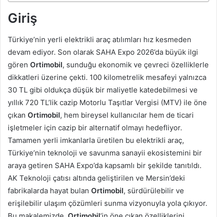
Giriş
Türkiye’nin yerli elektrikli araç atılımları hız kesmeden
devam ediyor. Son olarak SAHA Expo 2026’da büyük ilgi
gören
Ortimobil
, sunduğu ekonomik ve çevreci özelliklerle
dikkatleri üzerine çekti. 100 kilometrelik mesafeyi yalnızca
30 TL gibi oldukça düşük bir maliyetle katedebilmesi ve
yıllık 720 TL’lik cazip Motorlu Taşıtlar Vergisi (MTV) ile öne
çıkan
Ortimobil
, hem bireysel kullanıcılar hem de ticari
işletmeler için cazip bir alternatif olmayı hedefliyor.
Tamamen yerli imkanlarla üretilen bu elektrikli araç,
Türkiye’nin teknoloji ve savunma sanayii ekosistemini bir
araya getiren SAHA Expo’da kapsamlı bir şekilde tanıtıldı.
AK Teknoloji çatısı altında geliştirilen ve Mersin’deki
fabrikalarda hayat bulan
Ortimobil
, sürdürülebilir ve
erişilebilir ulaşım çözümleri sunma vizyonuyla yola çıkıyor.
Bu makalemizde,
Ortimobil
‘in öne çıkan özelliklerini,