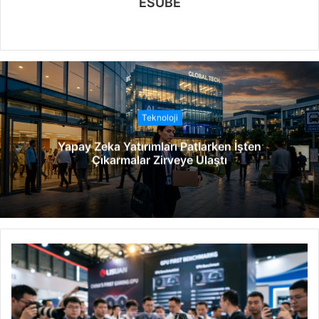
ESUBE
W
e
b
s
i
t
Teknoloji
e
Yapay Zeka Yatırımları Patlarken İşten
s
Çıkarmalar Zirveye Ulaştı
i