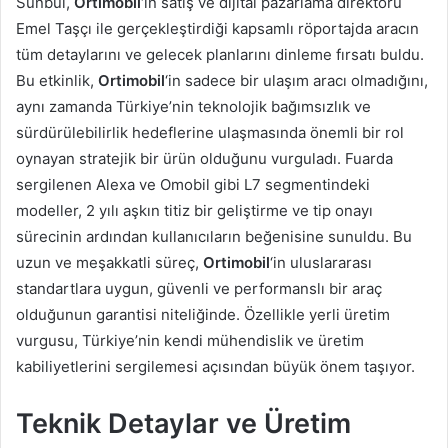
Sünbül,
Ortimobil
‘in satış ve dijital pazarlama direktörü
Emel Taşçı ile gerçekleştirdiği kapsamlı röportajda aracın
tüm detaylarını ve gelecek planlarını dinleme fırsatı buldu.
Bu etkinlik,
Ortimobil
‘in sadece bir ulaşım aracı olmadığını,
aynı zamanda Türkiye’nin teknolojik bağımsızlık ve
sürdürülebilirlik hedeflerine ulaşmasında önemli bir rol
oynayan stratejik bir ürün olduğunu vurguladı. Fuarda
sergilenen Alexa ve Omobil gibi L7 segmentindeki
modeller, 2 yılı aşkın titiz bir geliştirme ve tip onayı
sürecinin ardından kullanıcıların beğenisine sunuldu. Bu
uzun ve meşakkatli süreç,
Ortimobil
‘in uluslararası
standartlara uygun, güvenli ve performanslı bir araç
olduğunun garantisi niteliğinde. Özellikle yerli üretim
vurgusu, Türkiye’nin kendi mühendislik ve üretim
kabiliyetlerini sergilemesi açısından büyük önem taşıyor.
Teknik Detaylar ve Üretim