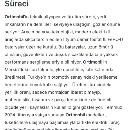
Süreci
Ortimobil
‘in teknik altyapısı ve üretim süreci, yerli
imkanların ne denli ileri seviyeye ulaştığını gözler önüne
seriyor. Aracın batarya teknolojisi, modern elektrikli
araçlarda sıkça tercih edilen lityum demir fosfat (LiFePO4)
bataryalar üzerine kurulu. Bu bataryalar, uzun ömürlü
olmaları, güvenlikleri ve düşük sıcaklıklarda bile yüksek
performans sergilemeleriyle biliniyor.
Ortimobil
‘in
Mersin’deki son teknolojiyle donatılmış fabrikalarında
üretilmesi, Türkiye’nin otomotiv sanayindeki yerlileşme
hedeflerine büyük katkı sağlıyor. Üretim sürecindeki
yerlilik oranı, sadece montajdan ibaret olmayıp,
mühendislik, tasarım ve parça tedarikinde de önemli
ölçüde yerli kaynakların kullanıldığını gösteriyor. Temmuz
2024 itibarıyla satışa sunulan
Ortimobil
modelleri,
tüketicilere ulaşmaya başlamasıyla birlikte elektrikli araç
dönüşümünde yeni bir dönemin kapılarını aralıyor. Bu