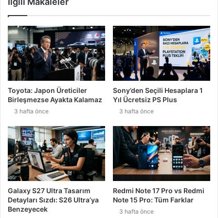
İlgili Makaleler
Toyota: Japon Üreticiler
Sony’den Seçili Hesaplara 1
Birleşmezse Ayakta Kalamaz
Yıl Ücretsiz PS Plus
3 hafta önce
3 hafta önce
Galaxy S27 Ultra Tasarım
Redmi Note 17 Pro vs Redmi
Detayları Sızdı: S26 Ultra’ya
Note 15 Pro: Tüm Farklar
Benzeyecek
3 hafta önce