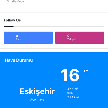
3 hafta önce
Follow Us
0
0
Fans
Takipçi
Hava Durumu
16
℃
Eskişehir
31º - 16º
90%
2.24 km/h
Açık hava