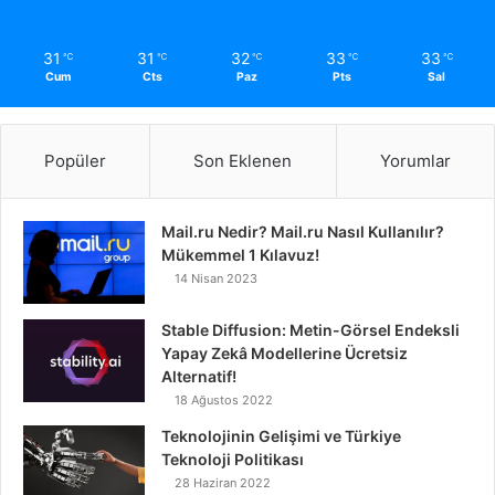
31
31
32
33
33
℃
℃
℃
℃
℃
Cum
Cts
Paz
Pts
Sal
Popüler
Son Eklenen
Yorumlar
Mail.ru Nedir? Mail.ru Nasıl Kullanılır?
Mükemmel 1 Kılavuz!
14 Nisan 2023
Stable Diffusion: Metin-Görsel Endeksli
Yapay Zekâ Modellerine Ücretsiz
Alternatif!
18 Ağustos 2022
Teknolojinin Gelişimi ve Türkiye
Teknoloji Politikası
28 Haziran 2022