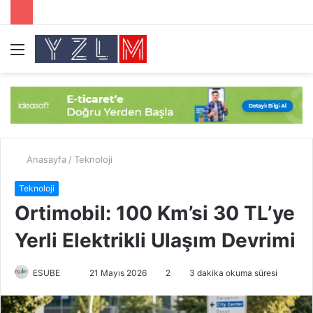
Menü
A
y
...
Anasayfa
/
Teknoloji
Teknoloji
Ortimobil: 100 Km’si 30 TL’ye
Yerli Elektrikli Ulaşım Devrimi
ESUBE
B
21 Mayıs 2026
2
3 dakika okuma süresi
i
r