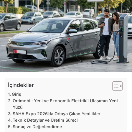
e
-
p
o
s
t
a
g
ö
n
d
e
İçindekiler
r
Giriş
m
Ortimobil: Yerli ve Ekonomik Elektrikli Ulaşımın Yeni
e
Yüzü
k
SAHA Expo 2026’da Ortaya Çıkan Yenilikler
Teknik Detaylar ve Üretim Süreci
Sonuç ve Değerlendirme