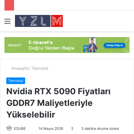
Menü
A
y
...
Anasayfa
/
Teknoloji
Teknoloji
Nvidia RTX 5090 Fiyatları
GDDR7 Maliyetleriyle
Yükselebilir
ESUBE
B
14 Mayıs 2026
2
3 dakika okuma süresi