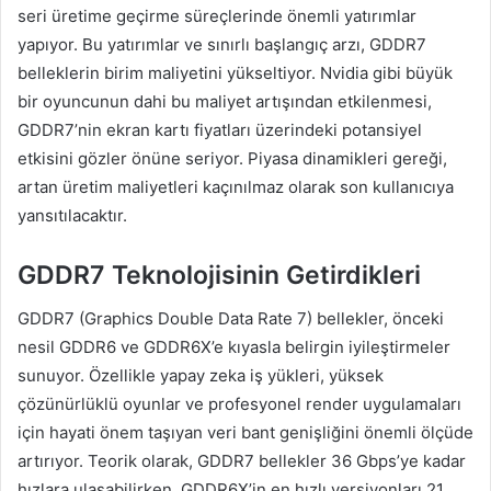
seri üretime geçirme süreçlerinde önemli yatırımlar
yapıyor. Bu yatırımlar ve sınırlı başlangıç arzı, GDDR7
belleklerin birim maliyetini yükseltiyor. Nvidia gibi büyük
bir oyuncunun dahi bu maliyet artışından etkilenmesi,
GDDR7’nin ekran kartı fiyatları üzerindeki potansiyel
etkisini gözler önüne seriyor. Piyasa dinamikleri gereği,
artan üretim maliyetleri kaçınılmaz olarak son kullanıcıya
yansıtılacaktır.
GDDR7 Teknolojisinin Getirdikleri
GDDR7 (Graphics Double Data Rate 7) bellekler, önceki
nesil GDDR6 ve GDDR6X’e kıyasla belirgin iyileştirmeler
sunuyor. Özellikle yapay zeka iş yükleri, yüksek
çözünürlüklü oyunlar ve profesyonel render uygulamaları
için hayati önem taşıyan veri bant genişliğini önemli ölçüde
artırıyor. Teorik olarak, GDDR7 bellekler 36 Gbps’ye kadar
hızlara ulaşabilirken, GDDR6X’in en hızlı versiyonları 21