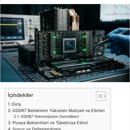
i
r
e
-
p
o
s
t
a
g
ö
n
d
e
İçindekiler
r
Giriş
m
GDDR7 Belleklerin Yükselen Maliyeti ve Etkileri
e
GDDR7 Teknolojisinin Getirdikleri
k
Piyasa Beklentileri ve Tüketiciye Etkisi
Sonuç ve Değerlendirme