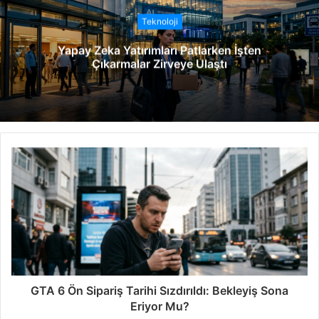
t
Teknoloji
e
Yapay Zeka Yatırımları Patlarken İşten
s
Çıkarmalar Zirveye Ulaştı
i
GTA 6 Ön Sipariş Tarihi Sızdırıldı: Bekleyiş Sona
Eriyor Mu?