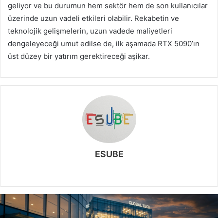
geliyor ve bu durumun hem sektör hem de son kullanıcılar
üzerinde uzun vadeli etkileri olabilir. Rekabetin ve
teknolojik gelişmelerin, uzun vadede maliyetleri
dengeleyeceği umut edilse de, ilk aşamada RTX 5090’ın
üst düzey bir yatırım gerektireceği aşikar.
ESUBE
W
e
b
s
i