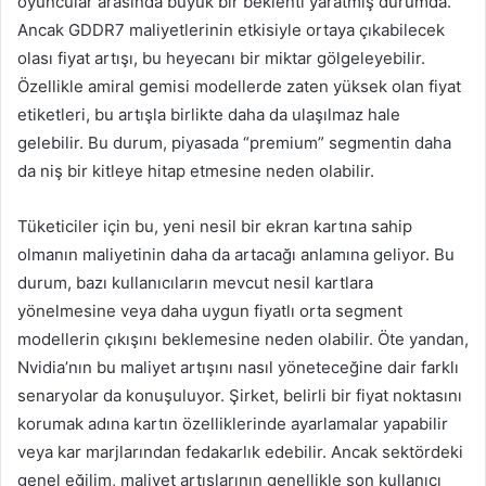
oyuncular arasında büyük bir beklenti yaratmış durumda.
Ancak GDDR7 maliyetlerinin etkisiyle ortaya çıkabilecek
olası fiyat artışı, bu heyecanı bir miktar gölgeleyebilir.
Özellikle amiral gemisi modellerde zaten yüksek olan fiyat
etiketleri, bu artışla birlikte daha da ulaşılmaz hale
gelebilir. Bu durum, piyasada “premium” segmentin daha
da niş bir kitleye hitap etmesine neden olabilir.
Tüketiciler için bu, yeni nesil bir ekran kartına sahip
olmanın maliyetinin daha da artacağı anlamına geliyor. Bu
durum, bazı kullanıcıların mevcut nesil kartlara
yönelmesine veya daha uygun fiyatlı orta segment
modellerin çıkışını beklemesine neden olabilir. Öte yandan,
Nvidia’nın bu maliyet artışını nasıl yöneteceğine dair farklı
senaryolar da konuşuluyor. Şirket, belirli bir fiyat noktasını
korumak adına kartın özelliklerinde ayarlamalar yapabilir
veya kar marjlarından fedakarlık edebilir. Ancak sektördeki
genel eğilim, maliyet artışlarının genellikle son kullanıcı