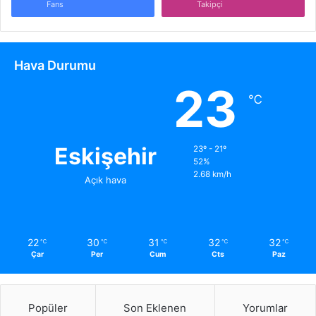
Fans
Takipçi
Hava Durumu
23
℃
Eskişehir
23º - 21º
52%
2.68 km/h
Açık hava
22
30
31
32
32
℃
℃
℃
℃
℃
Çar
Per
Cum
Cts
Paz
Popüler
Son Eklenen
Yorumlar