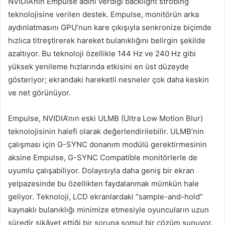
NVIDIA’nın Empulse adını verdiği backlight strobing
teknolojisine verilen destek. Empulse, monitörün arka
aydınlatmasını GPU’nun kare çıkışıyla senkronize biçimde
hızlıca titreştirerek hareket bulanıklığını belirgin şekilde
azaltıyor. Bu teknoloji özellikle 144 Hz ve 240 Hz gibi
yüksek yenileme hızlarında etkisini en üst düzeyde
gösteriyor; ekrandaki hareketli nesneler çok daha keskin
ve net görünüyor.
Empulse, NVIDIA’nın eski ULMB (Ultra Low Motion Blur)
teknolojisinin halefi olarak değerlendirilebilir. ULMB’nin
çalışması için G-SYNC donanım modülü gerektirmesinin
aksine Empulse, G-SYNC Compatible monitörlerle de
uyumlu çalışabiliyor. Dolayısıyla daha geniş bir ekran
yelpazesinde bu özellikten faydalanmak mümkün hale
geliyor. Teknoloji, LCD ekranlardaki “sample-and-hold”
kaynaklı bulanıklığı minimize etmesiyle oyuncuların uzun
süredir şikâyet ettiği bir soruna somut bir çözüm sunuyor.