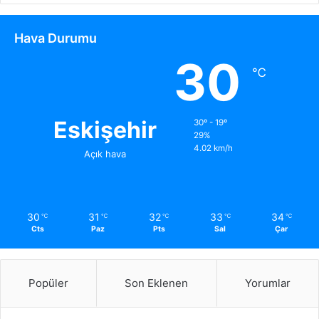
Hava Durumu
30
℃
Eskişehir
30º - 19º
29%
4.02 km/h
Açık hava
30
31
32
33
34
℃
℃
℃
℃
℃
Cts
Paz
Pts
Sal
Çar
Popüler
Son Eklenen
Yorumlar