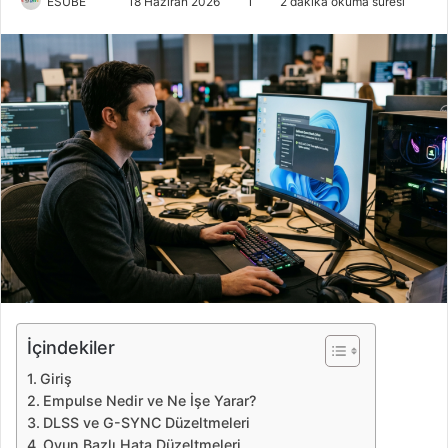
ESUBE
B
18 Haziran 2026
1
2 dakika okuma süresi
i
r
e
-
p
o
s
t
a
g
ö
n
d
e
İçindekiler
r
Giriş
m
Empulse Nedir ve Ne İşe Yarar?
e
DLSS ve G-SYNC Düzeltmeleri
k
Oyun Bazlı Hata Düzeltmeleri