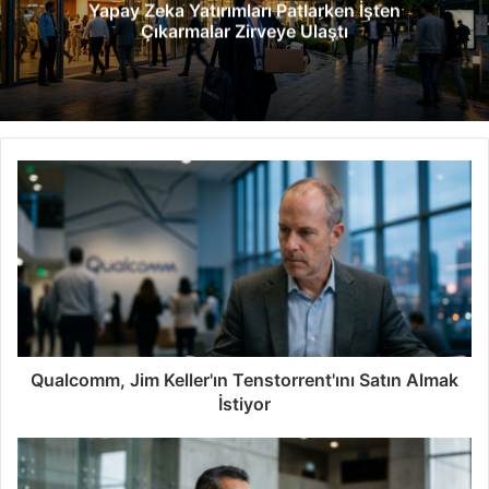
Yapay Zeka Yatırımları Patlarken İşten
s
Çıkarmalar Zirveye Ulaştı
i
Qualcomm, Jim Keller'ın Tenstorrent'ını Satın Almak
İstiyor