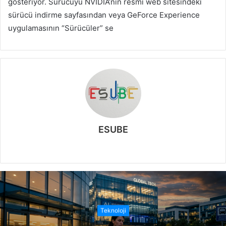
gösteriyor. Sürücüyü NVIDIA’nın resmi web sitesindeki
sürücü indirme sayfasından veya GeForce Experience
uygulamasının “Sürücüler” se
ESUBE
W
e
b
s
i
t
Teknoloji
e