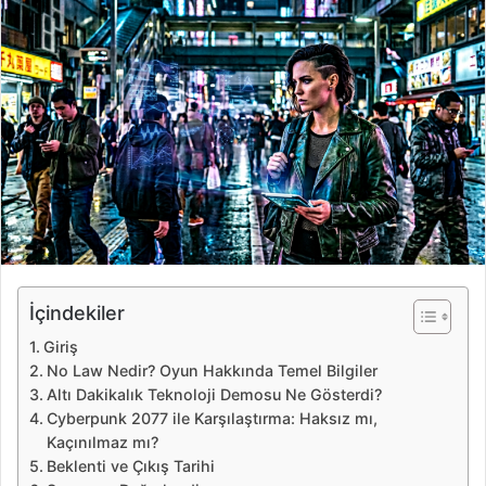
e
-
p
o
s
t
a
g
ö
n
d
e
İçindekiler
r
Giriş
m
No Law Nedir? Oyun Hakkında Temel Bilgiler
e
Altı Dakikalık Teknoloji Demosu Ne Gösterdi?
k
Cyberpunk 2077 ile Karşılaştırma: Haksız mı,
Kaçınılmaz mı?
Beklenti ve Çıkış Tarihi