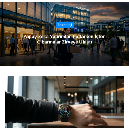
b
s
i
t
Teknoloji
e
Yapay Zeka Yatırımları Patlarken İşten
s
Çıkarmalar Zirveye Ulaştı
i