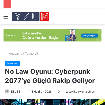
Menü
A
y
...
Anasayfa
/
Teknoloji
Teknoloji
No Law Oyunu: Cyberpunk
2077’ye Güçlü Rakip Geliyor
ESUBE
B
18 Haziran 2026
0
2 dakika okuma süresi
i
r