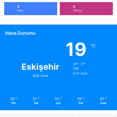
0
0
Fans
Takipçi
Hava Durumu
19
℃
Eskişehir
30º - 17º
79%
4.47 km/h
Açık hava
30
31
32
35
35
℃
℃
℃
℃
℃
Pts
Sal
Çar
Per
Cum