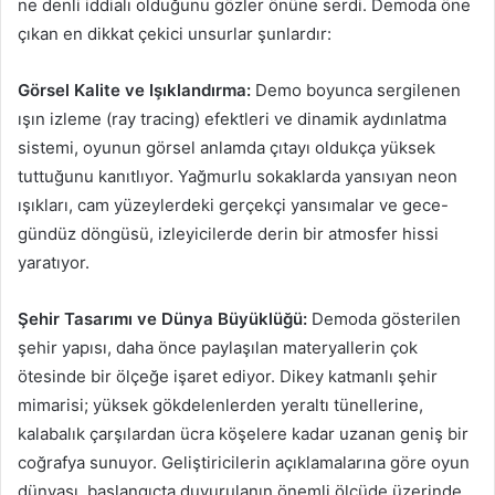
ne denli iddialı olduğunu gözler önüne serdi. Demoda öne
çıkan en dikkat çekici unsurlar şunlardır:
Görsel Kalite ve Işıklandırma:
Demo boyunca sergilenen
ışın izleme (ray tracing) efektleri ve dinamik aydınlatma
sistemi, oyunun görsel anlamda çıtayı oldukça yüksek
tuttuğunu kanıtlıyor. Yağmurlu sokaklarda yansıyan neon
ışıkları, cam yüzeylerdeki gerçekçi yansımalar ve gece-
gündüz döngüsü, izleyicilerde derin bir atmosfer hissi
yaratıyor.
Şehir Tasarımı ve Dünya Büyüklüğü:
Demoda gösterilen
şehir yapısı, daha önce paylaşılan materyallerin çok
ötesinde bir ölçeğe işaret ediyor. Dikey katmanlı şehir
mimarisi; yüksek gökdelenlerden yeraltı tünellerine,
kalabalık çarşılardan ücra köşelere kadar uzanan geniş bir
coğrafya sunuyor. Geliştiricilerin açıklamalarına göre oyun
dünyası, başlangıçta duyurulanın önemli ölçüde üzerinde