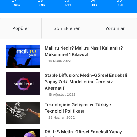
Cum
Cts
Paz
Pts
Sal
Popüler
Son Eklenen
Yorumlar
Mail.ru Nedir? Mail.ru Nasıl Kullanılır?
Mükemmel 1 Kılavuz!
14 Nisan 2023
Stable Diffusion: Metin-Görsel Endeksli
Yapay Zekâ Modellerine Ücretsiz
Alternatif!
18 Ağustos 2022
Teknolojinin Gelişimi ve Türkiye
Teknoloji Politikası
28 Haziran 2022
DALL·E: Metin-Görsel Endeksli Yapay