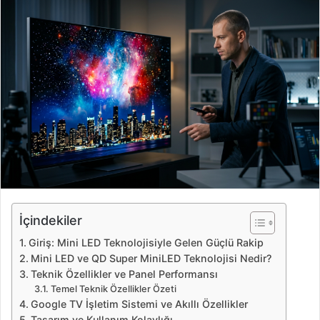
r
e
-
p
o
s
t
a
g
ö
n
d
e
İçindekiler
r
Giriş: Mini LED Teknolojisiyle Gelen Güçlü Rakip
m
Mini LED ve QD Super MiniLED Teknolojisi Nedir?
e
Teknik Özellikler ve Panel Performansı
k
Temel Teknik Özellikler Özeti
Google TV İşletim Sistemi ve Akıllı Özellikler
Tasarım ve Kullanım Kolaylığı