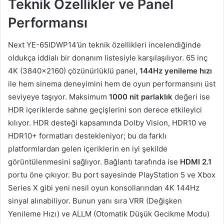
Teknik Özellikler ve Panel
Performansı
Next YE-65IDWP14’ün teknik özellikleri incelendiğinde
oldukça iddialı bir donanım listesiyle karşılaşılıyor. 65 inç
4K (3840×2160) çözünürlüklü panel,
144Hz yenileme hızı
ile hem sinema deneyimini hem de oyun performansını üst
seviyeye taşıyor. Maksimum
1000 nit parlaklık
değeri ise
HDR içeriklerde sahne geçişlerini son derece etkileyici
kılıyor. HDR desteği kapsamında Dolby Vision, HDR10 ve
HDR10+ formatları destekleniyor; bu da farklı
platformlardan gelen içeriklerin en iyi şekilde
görüntülenmesini sağlıyor. Bağlantı tarafında ise
HDMI 2.1
portu öne çıkıyor. Bu port sayesinde PlayStation 5 ve Xbox
Series X gibi yeni nesil oyun konsollarından 4K 144Hz
sinyal alınabiliyor. Bunun yanı sıra VRR (Değişken
Yenileme Hızı) ve ALLM (Otomatik Düşük Gecikme Modu)