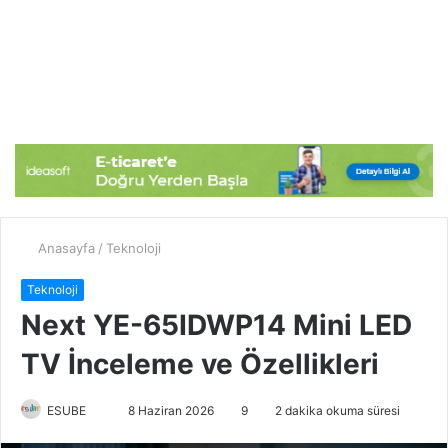
Anasayfa
/
Teknoloji
Teknoloji
Next YE-65IDWP14 Mini LED
TV İnceleme ve Özellikleri
ESUBE
B
8 Haziran 2026
9
2 dakika okuma süresi
i