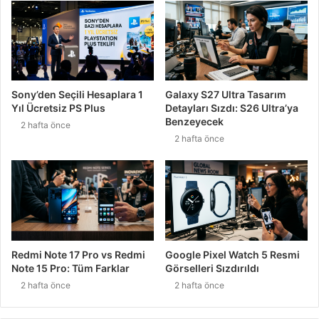
Sony’den Seçili Hesaplara 1
Galaxy S27 Ultra Tasarım
Yıl Ücretsiz PS Plus
Detayları Sızdı: S26 Ultra’ya
Benzeyecek
2 hafta önce
2 hafta önce
Redmi Note 17 Pro vs Redmi
Google Pixel Watch 5 Resmi
Note 15 Pro: Tüm Farklar
Görselleri Sızdırıldı
2 hafta önce
2 hafta önce