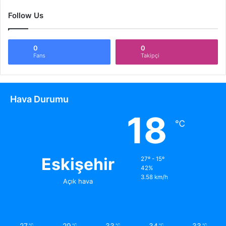
Follow Us
0
0
Fans
Takipçi
Hava Durumu
18
℃
Eskişehir
27º - 15º
42%
3.58 km/h
Açık hava
27
29
33
34
33
℃
℃
℃
℃
℃