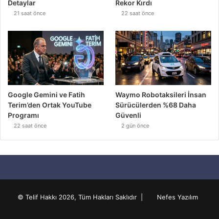
Detaylar
Rekor Kırdı
21 saat önce
22 saat önce
Google Gemini ve Fatih
Waymo Robotaksileri İnsan
Terim’den Ortak YouTube
Sürücülerden %68 Daha
Programı
Güvenli
22 saat önce
2 gün önce
© Telif Hakkı 2026, Tüm Hakları Saklıdır |
Nefes Yazılım