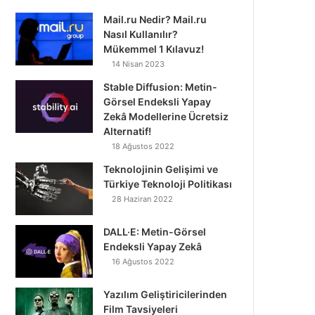
Mail.ru Nedir? Mail.ru
Nasıl Kullanılır?
Mükemmel 1 Kılavuz!
14 Nisan 2023
Stable Diffusion: Metin-
Görsel Endeksli Yapay
Zekâ Modellerine Ücretsiz
Alternatif!
18 Ağustos 2022
Teknolojinin Gelişimi ve
Türkiye Teknoloji Politikası
28 Haziran 2022
DALL·E: Metin-Görsel
Endeksli Yapay Zekâ
16 Ağustos 2022
Yazılım Geliştiricilerinden
Film Tavsiyeleri