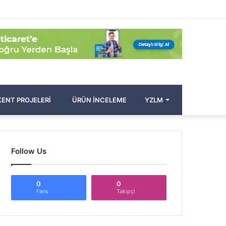
Facebook
Twitter
Pinterest
YouTube
Instagram
Kayıt
Rastgele
Kenar
Arama
Ol
Makale
Bölmesi
yap
...
ENT PROJELERI
ÜRÜN İNCELEME
YZLM
Follow Us
0
0
Fans
Takipçi