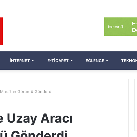
İNTERNET
E-TICARET
EĞLENCE
TEKNOK
 Mars’tan Görüntü Gönderdi
 Uzay Aracı
tü Gönderdi