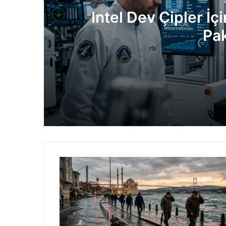
Intel Dev Çipler İçi
Pa
2 gün önce
Intel Dev Çipler İçin Kritik Engeli Aştı
2 gün önce
Yeni Nesil Opel Corsa 2027’de Geliyor: 
2 gün önce
Samsung Katlanabilir Telefonlar Hindis