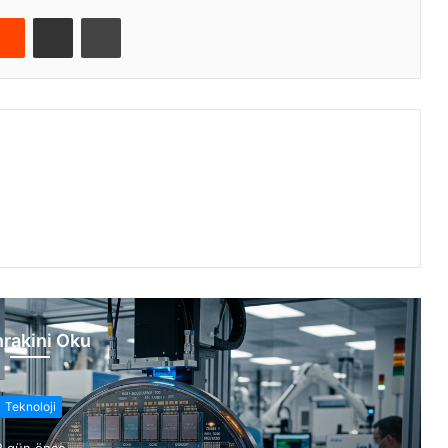
Reddit
E-Posta ile paylaş
Yazdır
rakini Oku
Teknoloji
2 gün önce