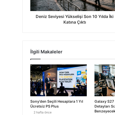
Deniz Seviyesi Yükselişi Son 10 Yılda İki
2 gün önce
Katına Çıktı
Google Gemini ve Fatih Terim’den Ort
3 gün önce
İlgili Makaleler
Waymo Robotaksileri İnsan Sürücüler
6 gün önce
Paramount ve Warner Bros. Birleşmesi 
Sony’den Seçili Hesaplara 1 Yıl
Galaxy S27 
2 hafta önce
Ücretsiz PS Plus
Detayları Sı
Meta’nın Yeni Patenti Sesinizden Ruh H
Benzeyece
2 hafta önce