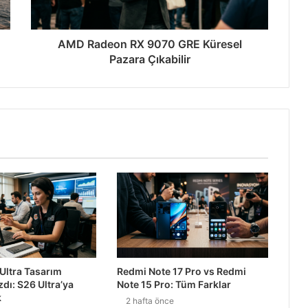
AMD Radeon RX 9070 GRE Küresel
Pazara Çıkabilir
ak YouTube Programı
den %68 Daha Güvenli
2027’ye Ertelendi
Ultra Tasarım
Redmi Note 17 Pro vs Redmi
zdı: S26 Ultra’ya
Note 15 Pro: Tüm Farklar
alinizi Okuyor
k
2 hafta önce