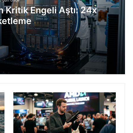
n Kritik Engeli Aştı: 24x
ketleme
: 24x Paketleme
İşte Detaylar
tan’da Rekor Kırdı