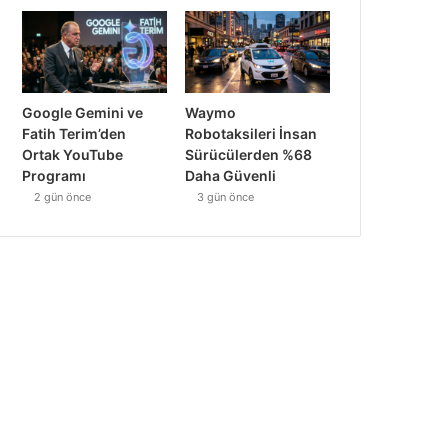
Google Gemini ve
Waymo
Fatih Terim’den
Robotaksileri İnsan
Ortak YouTube
Sürücülerden %68
Programı
Daha Güvenli
2 gün önce
3 gün önce