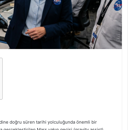
dine doğru süren tarihi yolculuğunda önemli bir
a gerçekleştirilen Mars yakın geçişi (gravity assist)