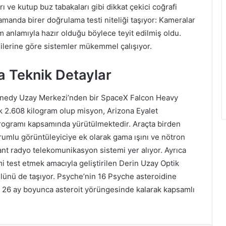
rı ve kutup buz tabakaları gibi dikkat çekici coğrafi
zamanda birer doğrulama testi niteliği taşıyor: Kameralar
am anlamıyla hazır olduğu böylece teyit edilmiş oldu.
ilerine göre sistemler mükemmel çalışıyor.
 Teknik Detaylar
ennedy Uzay Merkezi’nden bir SpaceX Falcon Heavy
aşık 2.608 kilogram olup misyon, Arizona Eyalet
Programı kapsamında yürütülmektedir. Araçta birden
rumlu görüntüleyiciye ek olarak gama ışını ve nötron
t radyo telekomunikasyon sistemi yer alıyor. Ayrıca
imi test etmek amacıyla geliştirilen Derin Uzay Optik
ünü de taşıyor. Psyche’nin 16 Psyche asteroidine
 26 ay boyunca asteroit yörüngesinde kalarak kapsamlı