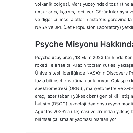
volkanik bölgesi, Mars yüzeyindeki toz fırtınala
unsurlar açıkça seçilebiliyor. Görüntüler aynı 
ve diğer bilimsel aletlerin asteroid görevine t
NASA ve JPL (Jet Propulsion Laboratory) yetkil
Psyche Misyonu Hakkında
Psyche uzay aracı, 13 Ekim 2023 tarihinde K
roketi ile fırlatıldı. Aracın toplam kütlesi yakl
Üniversitesi liderliğinde NASA’nın Discovery 
fazla bilimsel enstrüman bulunuyor: Çok spekt
spektrometresi (GRNS), manyetometre ve X-ban
araç, lazer tabanlı yüksek bant genişlikli iletiş
İletişim (DSOC) teknoloji demonstrasyon modül
Ağustos 2029’da ulaşması ve ardından yaklaşık
bilimsel çalışmalar yapması planlanıyor