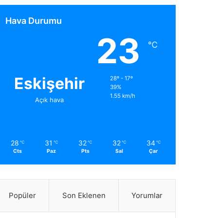
Hava Durumu
23
℃
Eskişehir
28º - 17º
39%
1.55 km/h
Açık hava
28
31
32
32
34
℃
℃
℃
℃
℃
Cts
Paz
Pts
Sal
Çar
Popüler
Son Eklenen
Yorumlar