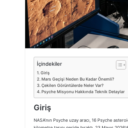
e
k
İçindekiler
Giriş
Mars Geçişi Neden Bu Kadar Önemli?
Çekilen Görüntülerde Neler Var?
Psyche Misyonu Hakkında Teknik Detaylar
Giriş
NASA’nın Psyche uzay aracı, 16 Psyche asteroi
kilometre taşını geride bıraktı. 23 Mayıs 2026’d