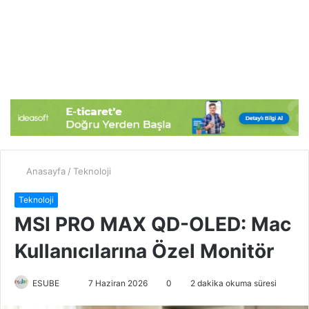
Anasayfa
/
Teknoloji
Teknoloji
MSI PRO MAX QD-OLED: Mac
Kullanıcılarına Özel Monitör
ESUBE
B
7 Haziran 2026
0
2 dakika okuma süresi
i