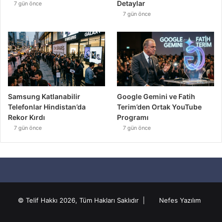
Detaylar
7 gün önce
7 gün önce
Samsung Katlanabilir
Google Gemini ve Fatih
Telefonlar Hindistan’da
Terim’den Ortak YouTube
Rekor Kırdı
Programı
7 gün önce
7 gün önce
© Telif Hakkı 2026, Tüm Hakları Saklıdır |
Nefes Yazılım