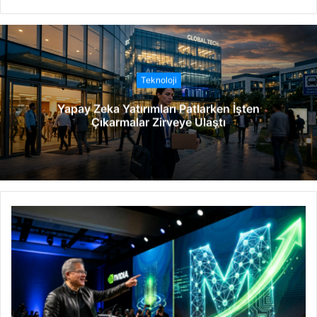
e
b
s
i
t
Teknoloji
e
Yapay Zeka Yatırımları Patlarken İşten
s
Çıkarmalar Zirveye Ulaştı
i