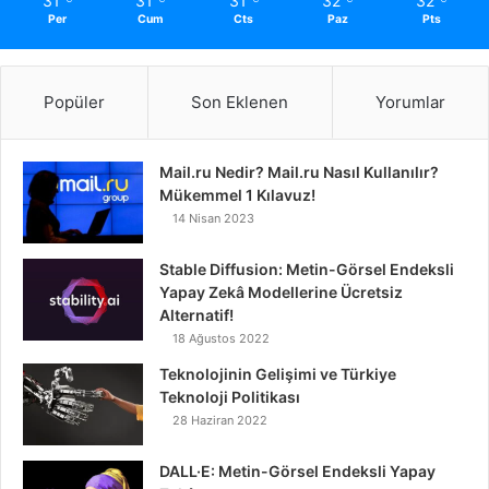
31
31
31
32
32
Per
Cum
Cts
Paz
Pts
Popüler
Son Eklenen
Yorumlar
Mail.ru Nedir? Mail.ru Nasıl Kullanılır?
Mükemmel 1 Kılavuz!
14 Nisan 2023
Stable Diffusion: Metin-Görsel Endeksli
Yapay Zekâ Modellerine Ücretsiz
Alternatif!
18 Ağustos 2022
Teknolojinin Gelişimi ve Türkiye
Teknoloji Politikası
28 Haziran 2022
DALL·E: Metin-Görsel Endeksli Yapay