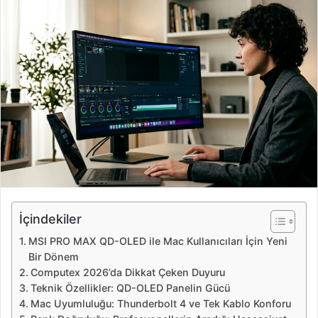
r
e
-
p
o
s
t
a
g
ö
n
d
e
İçindekiler
r
MSI PRO MAX QD-OLED ile Mac Kullanıcıları İçin Yeni
m
Bir Dönem
e
Computex 2026’da Dikkat Çeken Duyuru
k
Teknik Özellikler: QD-OLED Panelin Gücü
Mac Uyumluluğu: Thunderbolt 4 ve Tek Kablo Konforu