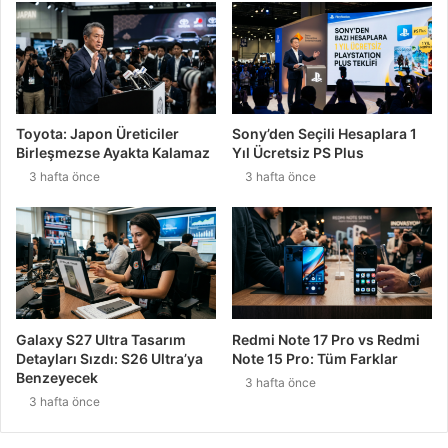
Toyota: Japon Üreticiler
Sony’den Seçili Hesaplara 1
Birleşmezse Ayakta Kalamaz
Yıl Ücretsiz PS Plus
3 hafta önce
3 hafta önce
Galaxy S27 Ultra Tasarım
Redmi Note 17 Pro vs Redmi
Detayları Sızdı: S26 Ultra’ya
Note 15 Pro: Tüm Farklar
Benzeyecek
3 hafta önce
3 hafta önce