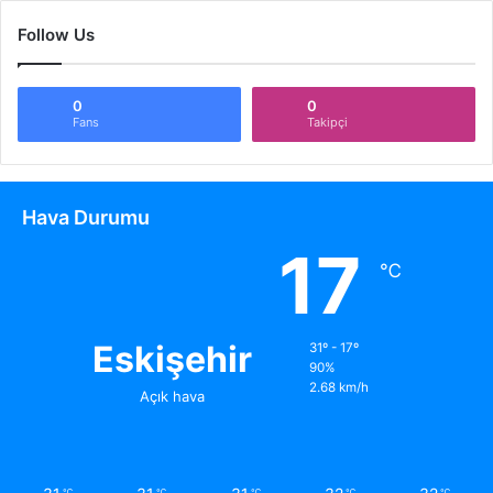
Follow Us
0
0
Fans
Takipçi
Hava Durumu
17
℃
Eskişehir
31º - 17º
90%
2.68 km/h
Açık hava
℃
℃
℃
℃
℃