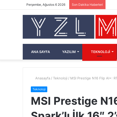
Perşembe, Ağustos 6 2026
Son Dakika Haberleri
ANA SAYFA
YAZILIM
TEKNOLOJI
Anasayfa
/
Teknoloji
/
MSI Prestige N16 Flip AI+: RTX
Teknoloji
MSI Prestige N16
Spark’lı İlk 16″ 2