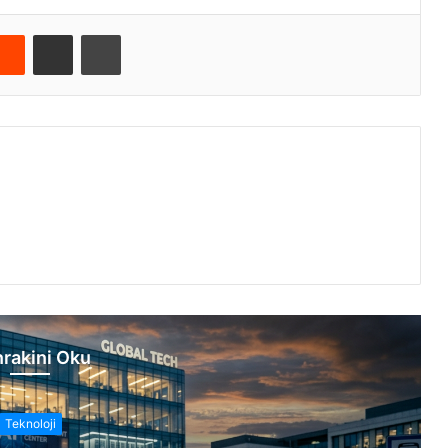
Reddit
E-Posta ile paylaş
Yazdır
rakini Oku
Teknoloji