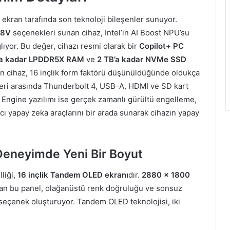
ekran tarafında son teknoloji bileşenler sunuyor.
58V
seçenekleri sunan cihaz, Intel’in AI Boost NPU’su
yor. Bu değer, cihazı resmi olarak bir
Copilot+ PC
’a kadar LPDDR5X RAM
ve
2 TB’a kadar NVMe SSD
lan cihaz, 16 inçlik form faktörü düşünüldüğünde oldukça
ekleri arasında Thunderbolt 4, USB-A, HDMI ve SD kart
AI Engine yazılımı ise gerçek zamanlı gürültü engelleme,
cı yapay zeka araçlarını bir arada sunarak cihazın yapay
eneyimde Yeni Bir Boyut
lliği,
16 inçlik Tandem OLED ekranı
dır.
2880 x 1800
an bu panel, olağanüstü renk doğruluğu ve sonsuz
bir seçenek oluşturuyor. Tandem OLED teknolojisi, iki