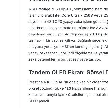
MSI Prestige N16 Flip AI+, hem işlemci hem de 
İşlemci olarak
Intel Core Ultra 7 256V veya 2
sayesinde 48 TOPS yapay zeka işlem gücü sağlı
standardına taşıyor. Bellek tarafında ise
32 GB
depolama sunuluyor. Ağırlığı yaklaşık 1,8 kg o
taşınabilir bir yapı sergiliyor. Bağlantı seçen
okuyucu yer alıyor. MSI’nın kendi geliştirdiği 
yapay zeka tabanlı görüntü ölçekleme ve yaratı
zeka yeteneklerini bir üst seviyeye taşıyor.
Tandem OLED Ekran: Görsel D
Prestige N16 Flip AI+’ın öne çıkan bir diğer öze
piksel
çözünürlük ve
120 Hz
yenileme hızı sun
kontrast oranıyla içerik üreticileri için ideal 
OLED paneli