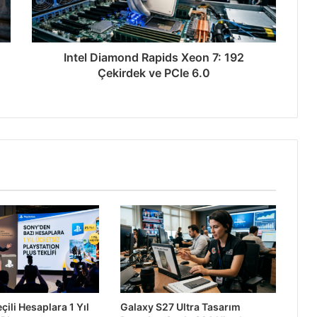
Intel Diamond Rapids Xeon 7: 192
Çekirdek ve PCIe 6.0
tan’da Rekor Kırdı
ak YouTube Programı
den %68 Daha Güvenli
ili Hesaplara 1 Yıl
Galaxy S27 Ultra Tasarım
2027’ye Ertelendi