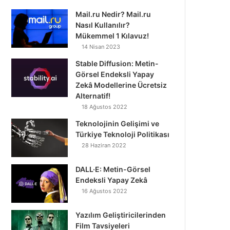
Mail.ru Nedir? Mail.ru
Nasıl Kullanılır?
Mükemmel 1 Kılavuz!
14 Nisan 2023
Stable Diffusion: Metin-
Görsel Endeksli Yapay
Zekâ Modellerine Ücretsiz
Alternatif!
18 Ağustos 2022
Teknolojinin Gelişimi ve
Türkiye Teknoloji Politikası
28 Haziran 2022
DALL·E: Metin-Görsel
Endeksli Yapay Zekâ
16 Ağustos 2022
Yazılım Geliştiricilerinden
Film Tavsiyeleri