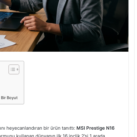
Bir Boyut
ı heyecanlandıran bir ürün tanıttı:
MSI Prestige N16
ormunu kullanan dünyanın ilk 16 inçlik 2’si 1 arada