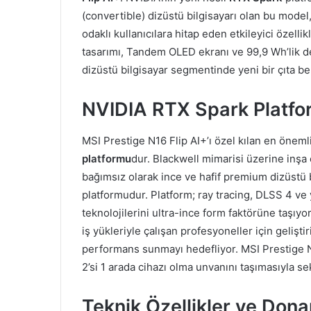
(convertible) dizüstü bilgisayarı olan bu mode
odaklı kullanıcılara hitap eden etkileyici özel
tasarımı, Tandem OLED ekranı ve 99,9 Wh’lik d
dizüstü bilgisayar segmentinde yeni bir çıta beli
NVIDIA RTX Spark Platfo
MSI Prestige N16 Flip AI+’ı özel kılan en öneml
platformu
dur. Blackwell mimarisi üzerine inş
bağımsız olarak ince ve hafif premium dizüstü b
platformudur. Platform; ray tracing, DLSS 4 ve
teknolojilerini ultra-ince form faktörüne taşıyor
iş yükleriyle çalışan profesyoneller için geliş
performans sunmayı hedefliyor. MSI Prestige N1
2’si 1 arada cihazı olma unvanını taşımasıyla se
Teknik Özellikler ve Dona