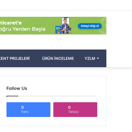
Facebook
Twitter
Pinterest
YouTube
Instagram
Kayıt
Rastgele
Kenar
Arama
Ol
Makale
Bölmesi
yap
...
ENT PROJELERI
ÜRÜN İNCELEME
YZLM
Follow Us
0
0
Fans
Takipçi