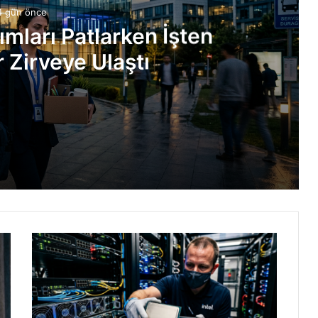
4 gün önce
ımları Patlarken İşten
 Zirveye Ulaştı
Çıkarmalar Zirveye Ulaştı
: 24x Paketleme
İşte Detaylar