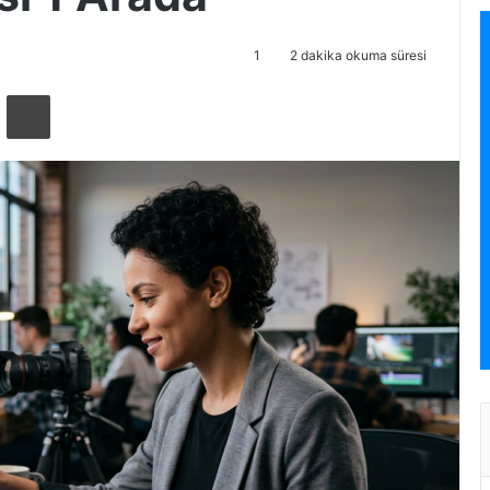
1
2 dakika okuma süresi
ta ile paylaş
Yazdır