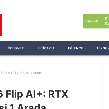
İNTERNET
E-TICARET
EĞLENCE
TEKNOK
 Spark’lı İlk 16″ 2’si 1 Arada
 Flip AI+: RTX
’si 1 Arada