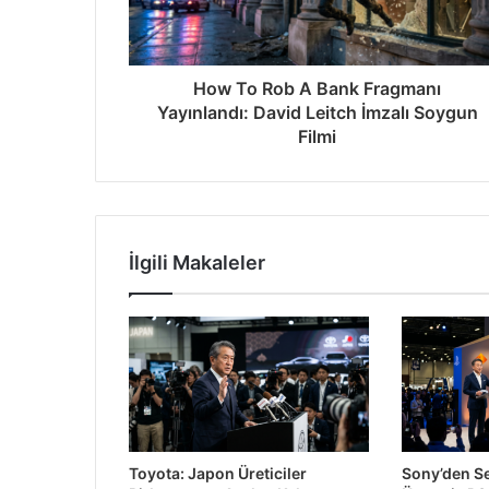
How To Rob A Bank Fragmanı
7 gün önce
Yayınlandı: David Leitch İmzalı Soygun
Samsung Katlanabilir Telefonlar Hindis
Filmi
7 gün önce
Google Gemini ve Fatih Terim’den Ort
İlgili Makaleler
1 hafta önce
Waymo Robotaksileri İnsan Sürücüler
2 hafta önce
Toyota: Japon Üreticiler
Sony’den Seç
Paramount ve Warner Bros. Birleşmesi 