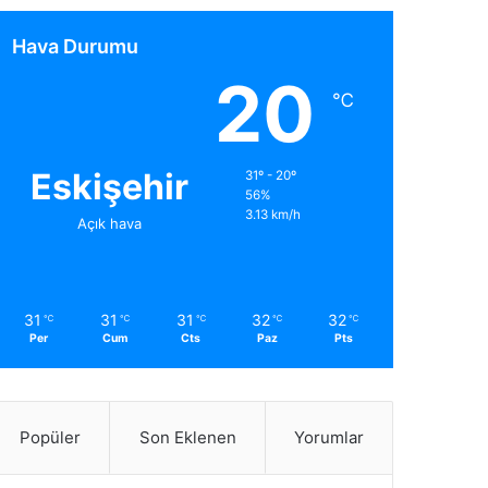
Hava Durumu
20
℃
Eskişehir
31º - 20º
56%
3.13 km/h
Açık hava
31
31
31
32
32
℃
℃
℃
℃
℃
Per
Cum
Cts
Paz
Pts
Popüler
Son Eklenen
Yorumlar