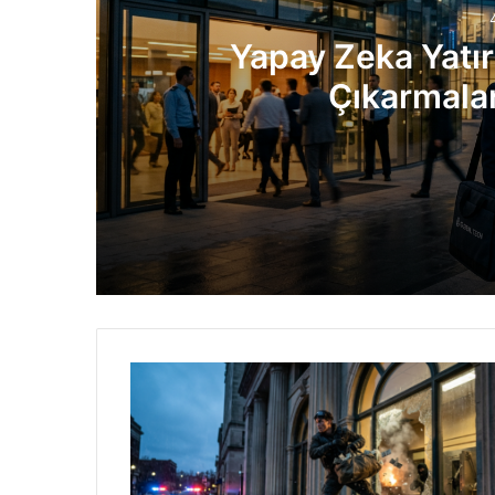
Yapay Zeka Yatır
Çıkarmalar
4 gün önce
Yapay Zeka Yatırımları Patlarken İşten 
7 gün önce
Intel Dev Çipler İçin Kritik Engeli Aştı
7 gün önce
Yeni Nesil Opel Corsa 2027’de Geliyor: 