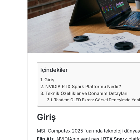
e
k
İçindekiler
Giriş
NVIDIA RTX Spark Platformu Nedir?
Teknik Özellikler ve Donanım Detayları
Tandem OLED Ekran: Görsel Deneyimde Yeni 
Giriş
MSI, Computex 2025 fuarında teknoloji dünyasın
Flip AI+
. NVIDIA’nın yeni nesil
RTX Spark
platf