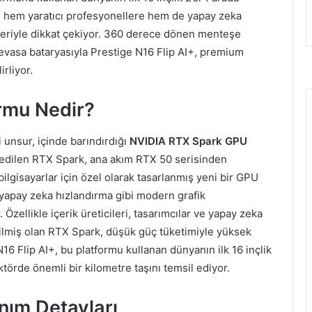
l, hem yaratıcı profesyonellere hem de yapay zeka
likleriyle dikkat çekiyor. 360 derece dönen menteşe
evasa bataryasıyla Prestige N16 Flip AI+, premium
rliyor.
rmu Nedir?
i unsur, içinde barındırdığı
NVIDIA RTX Spark GPU
a edilen RTX Spark, ana akım RTX 50 serisinden
ilgisayarlar için özel olarak tasarlanmış yeni bir GPU
 yapay zeka hızlandırma gibi modern grafik
. Özellikle içerik üreticileri, tasarımcılar ve yapay zeka
tirilmiş olan RTX Spark, düşük güç tüketimiyle yüksek
6 Flip AI+, bu platformu kullanan dünyanın ilk 16 inçlik
ktörde önemli bir kilometre taşını temsil ediyor.
nım Detayları