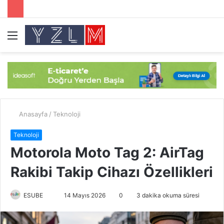
Menü
A
y
...
Anasayfa
/
Teknoloji
Teknoloji
Motorola Moto Tag 2: AirTag
Rakibi Takip Cihazı Özellikleri
ESUBE
B
14 Mayıs 2026
0
3 dakika okuma süresi
i
r