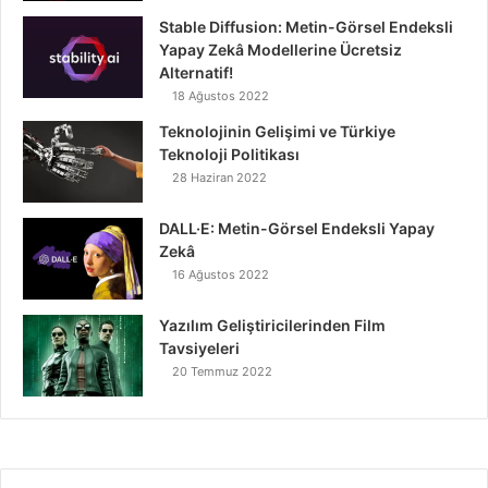
Stable Diffusion: Metin-Görsel Endeksli
Yapay Zekâ Modellerine Ücretsiz
Alternatif!
18 Ağustos 2022
Teknolojinin Gelişimi ve Türkiye
Teknoloji Politikası
28 Haziran 2022
DALL·E: Metin-Görsel Endeksli Yapay
Zekâ
16 Ağustos 2022
Yazılım Geliştiricilerinden Film
Tavsiyeleri
20 Temmuz 2022