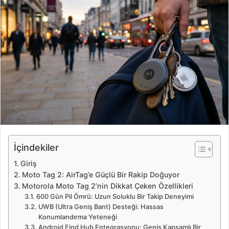
e
-
p
o
s
t
a
g
ö
n
d
e
İçindekiler
r
Giriş
m
Moto Tag 2: AirTag’e Güçlü Bir Rakip Doğuyor
e
Motorola Moto Tag 2’nin Dikkat Çeken Özellikleri
k
600 Gün Pil Ömrü: Uzun Soluklu Bir Takip Deneyimi
UWB (Ultra Geniş Bant) Desteği: Hassas
Konumlandırma Yeteneği
Android Find Hub Entegrasyonu: Geniş Kapsamlı Bir