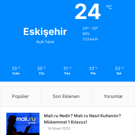
24
℃
Eskişehir
24º - 20º
66%
3.13 km/h
Açık hava
23
30
31
33
33
℃
℃
℃
℃
℃
Cum
Cts
Paz
Pts
Sal
Popüler
Son Eklenen
Yorumlar
Mail.ru Nedir? Mail.ru Nasıl Kullanılır?
Mükemmel 1 Kılavuz!
14 Nisan 2023