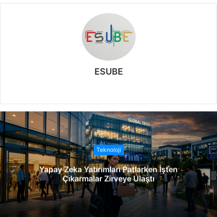
ESUBE
W
e
b
s
i
t
Teknoloji
e
Yapay Zeka Yatırımları Patlarken İşten
s
Çıkarmalar Zirveye Ulaştı
i