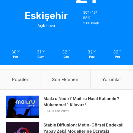
Eskişehir
30º - 16º
58%
2.68 km/h
Açık hava
30
31
32
32
32
℃
℃
℃
℃
℃
Per
Cum
Cts
Paz
Pts
Popüler
Son Eklenen
Yorumlar
Mail.ru Nedir? Mail.ru Nasıl Kullanılır?
Mükemmel 1 Kılavuz!
14 Nisan 2023
Stable Diffusion: Metin-Görsel Endeksli
Yapay Zekâ Modellerine Ücretsiz