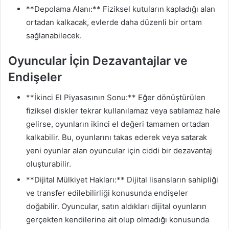
**Depolama Alanı:** Fiziksel kutuların kapladığı alan
ortadan kalkacak, evlerde daha düzenli bir ortam
sağlanabilecek.
Oyuncular İçin Dezavantajlar ve
Endişeler
**İkinci El Piyasasının Sonu:** Eğer dönüştürülen
fiziksel diskler tekrar kullanılamaz veya satılamaz hale
gelirse, oyunların ikinci el değeri tamamen ortadan
kalkabilir. Bu, oyunlarını takas ederek veya satarak
yeni oyunlar alan oyuncular için ciddi bir dezavantaj
oluşturabilir.
**Dijital Mülkiyet Hakları:** Dijital lisansların sahipliği
ve transfer edilebilirliği konusunda endişeler
doğabilir. Oyuncular, satın aldıkları dijital oyunların
gerçekten kendilerine ait olup olmadığı konusunda