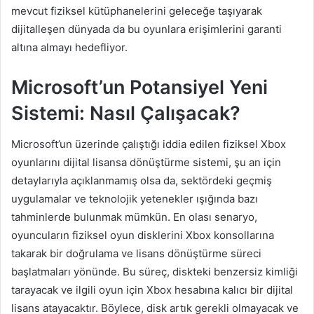
mevcut fiziksel kütüphanelerini geleceğe taşıyarak
dijitalleşen dünyada da bu oyunlara erişimlerini garanti
altına almayı hedefliyor.
Microsoft’un Potansiyel Yeni
Sistemi: Nasıl Çalışacak?
Microsoft’un üzerinde çalıştığı iddia edilen fiziksel Xbox
oyunlarını dijital lisansa dönüştürme sistemi, şu an için
detaylarıyla açıklanmamış olsa da, sektördeki geçmiş
uygulamalar ve teknolojik yetenekler ışığında bazı
tahminlerde bulunmak mümkün. En olası senaryo,
oyuncuların fiziksel oyun disklerini Xbox konsollarına
takarak bir doğrulama ve lisans dönüştürme süreci
başlatmaları yönünde. Bu süreç, diskteki benzersiz kimliği
tarayacak ve ilgili oyun için Xbox hesabına kalıcı bir dijital
lisans atayacaktır. Böylece, disk artık gerekli olmayacak ve