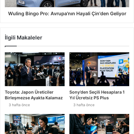
Wuling Bingo Pro: Avrupa'nın Hayali Çin'den Geliyor
İlgili Makaleler
Toyota: Japon Üreticiler
Sony’den Seçili Hesaplara 1
Birleşmezse Ayakta Kalamaz
Yıl Ücretsiz PS Plus
3 hafta önce
3 hafta önce