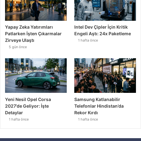
Yapay Zeka Yatırımları
Intel Dev Çipler İçin Kritik
Patlarken İşten Çıkarmalar
Engeli Aştı: 24x Paketleme
Zirveye Ulaştı
1 hafta önce
5 gün önce
Yeni Nesil Opel Corsa
Samsung Katlanabilir
2027’de Geliyor: İşte
Telefonlar Hindistan’da
Detaylar
Rekor Kırdı
1 hafta önce
1 hafta önce