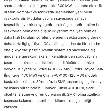
santrallerinin aksine genellikle 300 MW’ın altında elektrik
üreten, kompakt ve fabrikada üretilebilen yeni nesil
reaktörlerdir. Modüler yapıları sayesinde sahaya
taşınabilen ve bir araya getirilerek ölçeklendirilebilen bu
reaktörler, hem daha düşük ilk yatırım maliyeti hem de
daha hızlı kurulum süreleriyle enerji sektöründe giderek
daha fazla ilgi görüyor. Güvenlik açısından da bir o kadar
öne çıkıyorlar: pasif güvenlik sistemleri sayesinde dış
müdahale gerektirmeksizin kendiliğinden soğuyabilen
tasarımlar, olası kaza risklerini ciddi ölçüde minimize
ediyor. Dünyada NuScale (ABD, 77 MW), Rolls-Royce SMR
(İngiltere, 470 MW) ve Çin’in ACP100 (125 MW) modeli
başta olmak üzere 80’den fazla SMR tasarımı geliştirme ya
da lisans sürecinde bulunuyor. Çin’in ACP100’ü, ticari
ölçekte işletmeye giren dünyanın ilk SMR’ı olma özelliğini
taşıması bakımından tarihi bir kilometre taşı niteliği
kazandı.