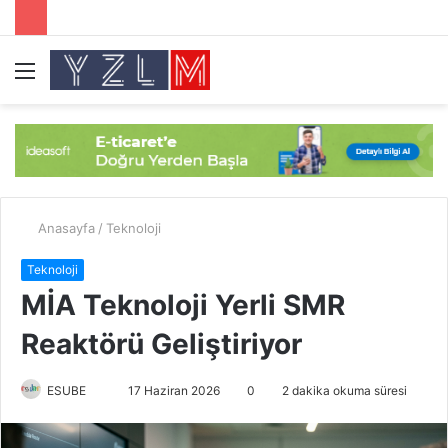
Menü
A
y
...
Anasayfa
/
Teknoloji
Teknoloji
MİA Teknoloji Yerli SMR
Reaktörü Geliştiriyor
ESUBE
B
17 Haziran 2026
0
2 dakika okuma süresi
i
r