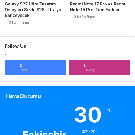
Galaxy S27 Ultra Tasarım
Redmi Note 17 Pro vs Redmi
Detayları Sızdı: S26 Ultra’ya
Note 15 Pro: Tüm Farklar
Benzeyecek
3 hafta önce
3 hafta önce
Follow Us
0
0
Fans
Takipçi
Hava Durumu
30
℃
Eskişehir
30º - 20º