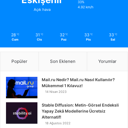
33%
4.92 km/h
Açık hava
28
31
32
33
33
℃
℃
℃
℃
℃
Cum
Cts
Paz
Pts
Sal
Popüler
Son Eklenen
Yorumlar
Mail.ru Nedir? Mail.ru Nasıl Kullanılır?
Mükemmel 1 Kılavuz!
14 Nisan 2023
Stable Diffusion: Metin-Görsel Endeksli
Yapay Zekâ Modellerine Ücretsiz
Alternatif!
18 Ağustos 2022