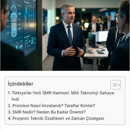
e
-
p
o
s
t
a
g
ö
n
d
e
İçindekiler
r
Türkiye’de Yerli SMR Hamlesi: MİA Teknoloji Sahaya
m
İndi
e
Protokol Nasıl İmzalandı? Taraflar Kimler?
k
SMR Nedir? Neden Bu Kadar Önemli?
Projenin Teknik Özellikleri ve Zaman Çizelgesi