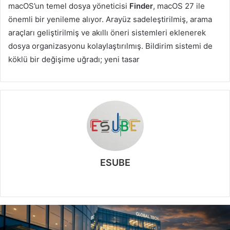
macOS’un temel dosya yöneticisi
Finder
, macOS 27 ile
önemli bir yenileme alıyor. Arayüz sadeleştirilmiş, arama
araçları geliştirilmiş ve akıllı öneri sistemleri eklenerek
dosya organizasyonu kolaylaştırılmış. Bildirim sistemi de
köklü bir değişime uğradı; yeni tasar
ESUBE
W
e
b
s
i