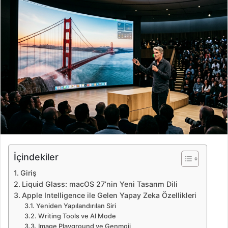
r
e
-
p
o
s
t
a
g
ö
n
d
e
İçindekiler
r
Giriş
m
Liquid Glass: macOS 27’nin Yeni Tasarım Dili
e
Apple Intelligence ile Gelen Yapay Zeka Özellikleri
k
Yeniden Yapılandırılan Siri
Writing Tools ve AI Mode
Image Playground ve Genmoji