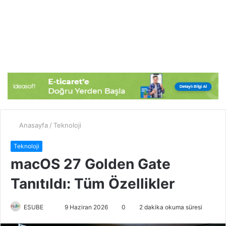
Anasayfa
/
Teknoloji
Teknoloji
macOS 27 Golden Gate
Tanıtıldı: Tüm Özellikler
ESUBE
B
9 Haziran 2026
0
2 dakika okuma süresi
i