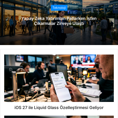
t
Teknoloji
e
Yapay Zeka Yatırımları Patlarken İşten
s
Çıkarmalar Zirveye Ulaştı
i
iOS 27 ile Liquid Glass Özelleştirmesi Geliyor