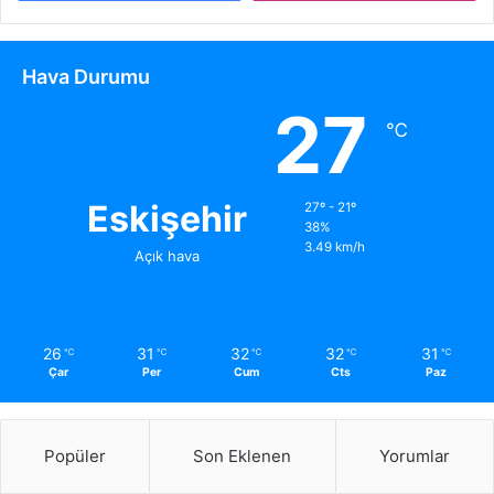
Hava Durumu
27
℃
Eskişehir
27º - 21º
38%
3.49 km/h
Açık hava
26
31
32
32
31
℃
℃
℃
℃
℃
Çar
Per
Cum
Cts
Paz
Popüler
Son Eklenen
Yorumlar