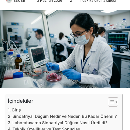
ESUBE
B
2 Haziran 2026
2
1 dakika okuma süresi
i
r
e
-
p
o
s
t
a
g
ö
n
d
e
İçindekiler
r
Giriş
m
Sinoatriyal Düğüm Nedir ve Neden Bu Kadar Önemli?
e
Laboratuvarda Sinoatriyal Düğüm Nasıl Üretildi?
k
Teknik Özellikler ve Test Sonuçları