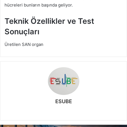
hücreleri bunların başında geliyor.
Teknik Özellikler ve Test
Sonuçları
Üretilen SAN organ
ESUBE
W
e
b