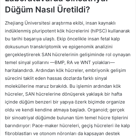
Düğüm Nasıl Üretildi?
Zhejiang Üniversitesi araştırma ekibi, insan kaynaklı
indüklenmiş pluripotent kök hücrelerini (hiPSC) kullanarak
bu tarihi başarıya ulaştı. Ekip öncelikle insan fetal kalp
dokusunun transkriptomik ve epigenomik analizini
gerçekleştirerek SAN hücrelerinin gelişiminde rol oynayan
temel sinyal yollarını —BMP, RA ve WNT yolakları—
haritalandırdı. Ardından kök hücreler, embriyonik gelişim
sürecini taklit eden hassas dozlarda farklı sinyal
moleküllerine maruz bırakıldı. Bu işlemin ardından kök
hücreler, SAN hücrelerine dönüşerek yaklaşık bir hafta
içinde düğüm benzeri bir yapıya özerk biçimde organize
oldu ve kendi kendine atmaya başladı. Organoid; gerçek
bir sinoatriyal düğümde bulunan tüm temel hücre tiplerini
barındırıyor: Pace-maker hücreleri, geçiş hücreleri ile kalp
fibroblastları ve otonom nöronları da kapsayan destek