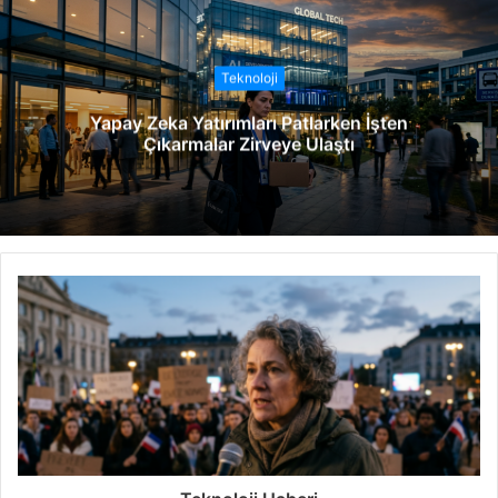
s
i
t
Teknoloji
e
Yapay Zeka Yatırımları Patlarken İşten
s
Çıkarmalar Zirveye Ulaştı
i