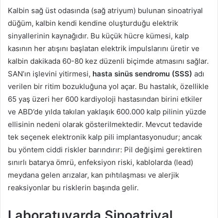
Kalbin sağ üst odasında (sağ atriyum) bulunan sinoatriyal
düğüm, kalbin kendi kendine oluşturduğu elektrik
sinyallerinin kaynağıdır. Bu küçük hücre kümesi, kalp
kasının her atışını başlatan elektrik impulslarını üretir ve
kalbin dakikada 60-80 kez düzenli biçimde atmasını sağlar.
SAN’ın işlevini yitirmesi,
hasta sinüs sendromu (SSS)
adı
verilen bir ritim bozukluğuna yol açar. Bu hastalık, özellikle
65 yaş üzeri her 600 kardiyoloji hastasından birini etkiler
ve ABD’de yılda takılan yaklaşık 600.000 kalp pilinin yüzde
ellisinin nedeni olarak gösterilmektedir. Mevcut tedavide
tek seçenek elektronik kalp pili implantasyonudur; ancak
bu yöntem ciddi riskler barındırır: Pil değişimi gerektiren
sınırlı batarya ömrü, enfeksiyon riski, kablolarda (lead)
meydana gelen arızalar, kan pıhtılaşması ve alerjik
reaksiyonlar bu risklerin başında gelir.
Laboratuvarda Sinoatriyal