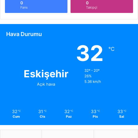
0
0
Fans
Takipçi
Hava Durumu
32
℃
Eskişehir
32º - 20º
26%
5.36 km/h
Açık hava
32
31
32
33
33
℃
℃
℃
℃
℃
Cum
Cts
Paz
Pts
Sal