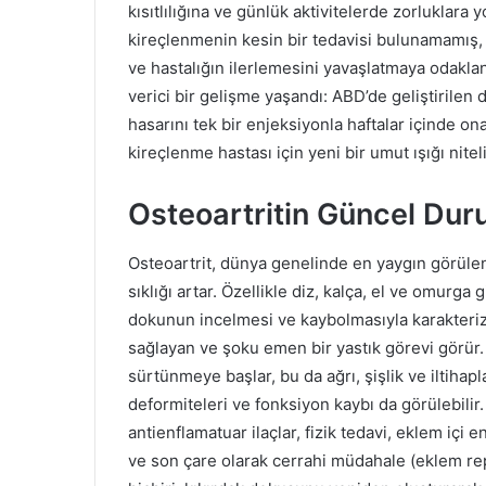
kısıtlılığına ve günlük aktivitelerde zorluklara 
kireçlenmenin kesin bir tedavisi bulunamamış,
ve hastalığın ilerlemesini yavaşlatmaya odakl
verici bir gelişme yaşandı: ABD’de geliştirilen
hasarını tek bir enjeksiyonla haftalar içinde on
kireçlenme hastası için yeni bir umut ışığı nitel
Osteoartritin Güncel Dur
Osteoartrit, dünya genelinde en yaygın görülen 
sıklığı artar. Özellikle diz, kalça, el ve omurga 
dokunun incelmesi ve kaybolmasıyla karakteriz
sağlayan ve şoku emen bir yastık görevi görür.
sürtünmeye başlar, bu da ağrı, şişlik ve iltihap
deformiteleri ve fonksiyon kaybı da görülebilir.
antienflamatuar ilaçlar, fizik tedavi, eklem içi 
ve son çare olarak cerrahi müdahale (eklem rep