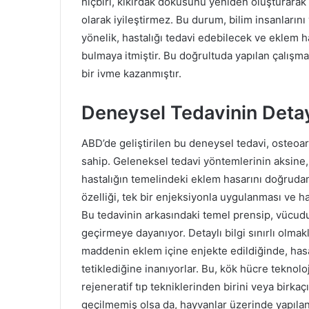
hiçbiri, kıkırdak dokusunu yeniden oluşturarak
olarak iyileştirmez. Bu durum, bilim insanlarını
yönelik, hastalığı tedavi edebilecek ve eklem h
bulmaya itmiştir. Bu doğrultuda yapılan çalışmala
bir ivme kazanmıştır.
Deneysel Tedavinin Detay
ABD’de geliştirilen bu deneysel tedavi, osteoar
sahip. Geleneksel tedavi yöntemlerinin aksine
hastalığın temelindeki eklem hasarını doğrudan
özelliği, tek bir enjeksiyonla uygulanması ve h
Bu tedavinin arkasındaki temel prensip, vücud
geçirmeye dayanıyor. Detaylı bilgi sınırlı olmakl
maddenin eklem içine enjekte edildiğinde, has
tetiklediğine inanıyorlar. Bu, kök hücre teknoloji
rejeneratif tıp tekniklerinden birini veya birka
geçilmemiş olsa da, hayvanlar üzerinde yapıla