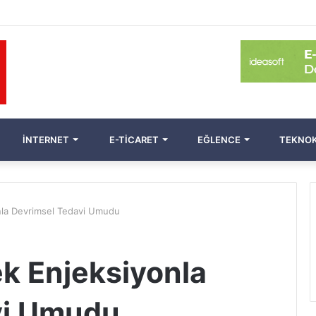
İNTERNET
E-TICARET
EĞLENCE
TEKNOK
nla Devrimsel Tedavi Umudu
k Enjeksiyonla
vi Umudu