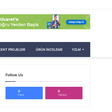
Facebook
Twitter
Pinterest
YouTube
Instagram
Kayıt
Rastgele
Kenar
Arama
Ol
Makale
Bölmesi
yap
...
ENT PROJELERI
ÜRÜN İNCELEME
YZLM
Follow Us
0
0
Fans
Takipçi