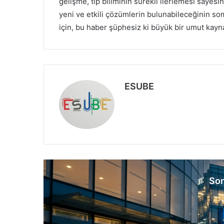
gelişme, tıp biliminin sürekli ilerlemesi sayesi
yeni ve etkili çözümlerin bulunabileceğinin so
için, bu haber şüphesiz ki büyük bir umut kayn
ESUBE
W
e
b
s
i
t
e
Son
s
i