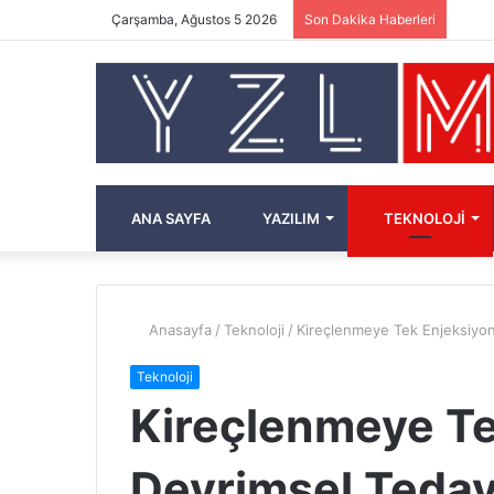
Çarşamba, Ağustos 5 2026
Son Dakika Haberleri
ANA SAYFA
YAZILIM
TEKNOLOJI
Anasayfa
/
Teknoloji
/
Kireçlenmeye Tek Enjeksiyo
Teknoloji
Kireçlenmeye Te
Devrimsel Teda