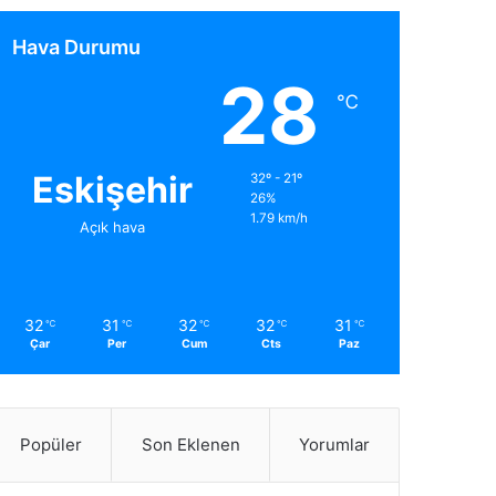
Hava Durumu
28
℃
Eskişehir
32º - 21º
26%
1.79 km/h
Açık hava
32
31
32
32
31
℃
℃
℃
℃
℃
Çar
Per
Cum
Cts
Paz
Popüler
Son Eklenen
Yorumlar