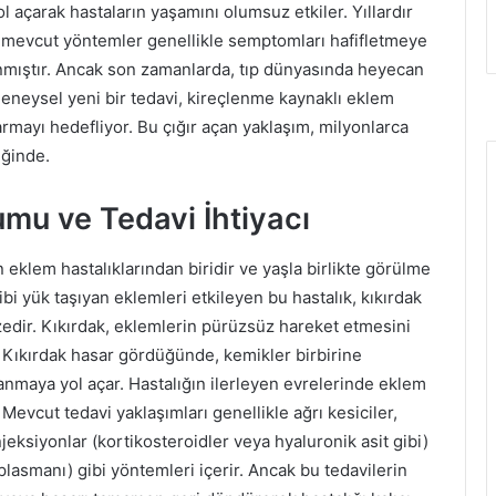
yol açarak hastaların yaşamını olumsuz etkiler. Yıllardır
 mevcut yöntemler genellikle semptomları hafifletmeye
anmıştır. Ancak son zamanlarda, tıp dünyasında heyecan
 deneysel yeni bir tedavi, kireçlenme kaynaklı eklem
armayı hedefliyor. Bu çığır açan yaklaşım, milyonlarca
iğinde.
umu ve Tedavi İhtiyacı
eklem hastalıklarından biridir ve yaşla birlikte görülme
gibi yük taşıyan eklemleri etkileyen bu hastalık, kıkırdak
edir. Kıkırdak, eklemlerin pürüzsüz hareket etmesini
 Kıkırdak hasar gördüğünde, kemikler birbirine
lanmaya yol açar. Hastalığın ilerleyen evrelerinde eklem
 Mevcut tedavi yaklaşımları genellikle ağrı kesiciler,
enjeksiyonlar (kortikosteroidler veya hyaluronik asit gibi)
lasmanı) gibi yöntemleri içerir. Ancak bu tedavilerin