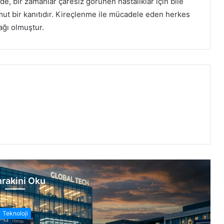
nde, bir zamanlar çaresiz görünen hastalıklar için bile
mut bir kanıtıdır. Kireçlenme ile mücadele eden herkes
ağı olmuştur.
rakini Oku
Teknoloji