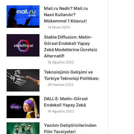
Mail.ru Nedir? Mail.ru
Nasıl Kullanılır?
Mükemmel 1 Kılavuz!
14 Nisan 2023
Stable Diffusion: Metin-
Görsel Endeksli Yapay
Zekâ Modellerine Ücretsiz
Alternatif!
18 Ağustos 2022
Teknolojinin Gelişimi ve
Türkiye Teknoloji Politikası
28 Haziran 2022
DALL·E: Metin-Görsel
Endeksli Yapay Zekâ
16 Ağustos 2022
Yazılım Geliştiricilerinden
Film Tavsiyeleri