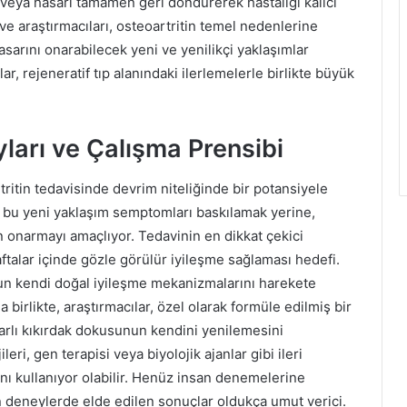
 veya hasarı tamamen geri döndürerek hastalığı kalıcı
 ve araştırmacıları, osteoartritin temel nedenlerine
asarını onarabilecek yeni ve yenilikçi yaklaşımlar
r, rejeneratif tıp alanındaki ilerlemelerle birlikte büyük
ları ve Çalışma Prensibi
tritin tedavisinde devrim niteliğinde bir potansiyele
, bu yeni yaklaşım semptomları baskılamak yerine,
 onarmayı amaçlıyor. Tedavinin en dikkat çekici
aftalar içinde gözle görülür iyileşme sağlaması hedefi.
un kendi doğal iyileşme mekanizmalarını harekete
a birlikte, araştırmacılar, özel olarak formüle edilmiş bir
arlı kıkırdak dokusunun kendini yenilemesini
leri, gen terapisi veya biyolojik ajanlar gibi ileri
çını kullanıyor olabilir. Henüz insan denemelerine
n deneylerde elde edilen sonuçlar oldukça umut verici.