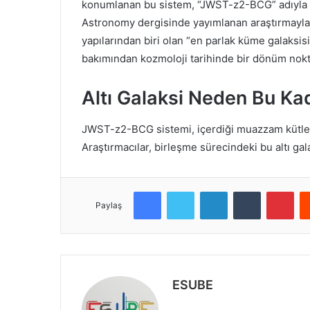
konumlanan bu sistem, “JWST-z2-BCG” adıyla ka
Astronomy dergisinde yayımlanan araştırmayla b
yapılarından biri olan “en parlak küme galaks
bakımından kozmoloji tarihinde bir dönüm nokta
Altı Galaksi Neden Bu Ka
JWST-z2-BCG sistemi, içerdiği muazzam kütle n
Araştırmacılar, birleşme sürecindeki bu altı gal
Facebook
Twitter
LinkedIn
Tumblr
Pinterest
Paylaş
ESUBE
W