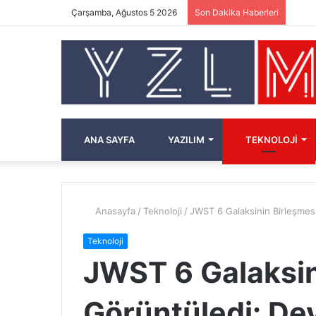
Çarşamba, Ağustos 5 2026
Son Dakika Haberleri
ANA SAYFA
YAZILIM
TEKNOLOJI
Anasayfa
/
Teknoloji
/
JWST 6 Galaksinin Birleşmes
Teknoloji
JWST 6 Galaksin
Görüntüledi: De