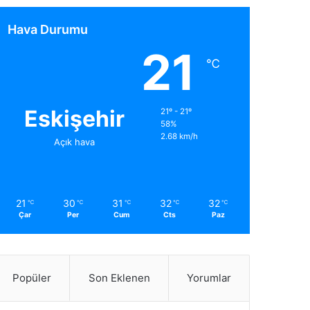
Hava Durumu
21
℃
Eskişehir
21º - 21º
58%
2.68 km/h
Açık hava
21
30
31
32
32
℃
℃
℃
℃
℃
Çar
Per
Cum
Cts
Paz
Popüler
Son Eklenen
Yorumlar