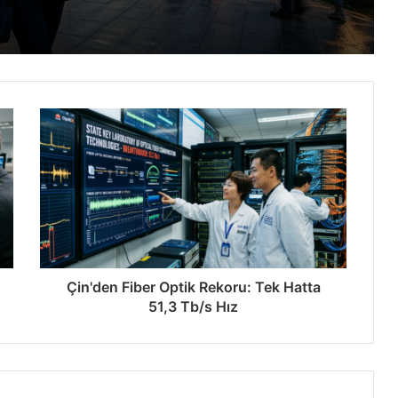
Çıkarmalar Zirveye Ulaştı
: 24x Paketleme
İşte Detaylar
Çin'den Fiber Optik Rekoru: Tek Hatta
51,3 Tb/s Hız
tan’da Rekor Kırdı