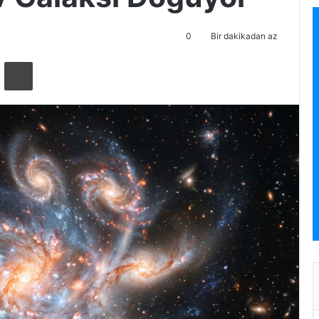
0
Bir dakikadan az
ta ile paylaş
Yazdır