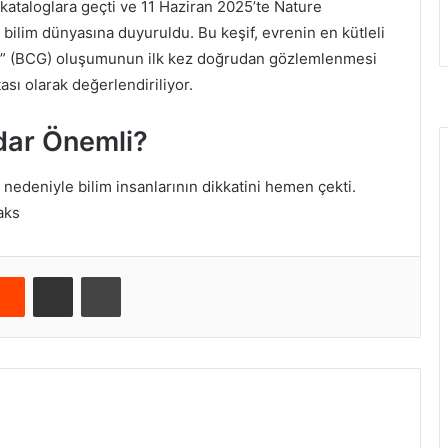
taloglara geçti ve 11 Haziran 2025’te Nature
ilim dünyasına duyuruldu. Bu keşif, evrenin en kütleli
isi” (BCG) oluşumunun ilk kez doğrudan gözlemlenmesi
sı olarak değerlendiriliyor.
dar Önemli?
edeniyle bilim insanlarının dikkatini hemen çekti.
aks
Reddit
E-Posta ile paylaş
Yazdır