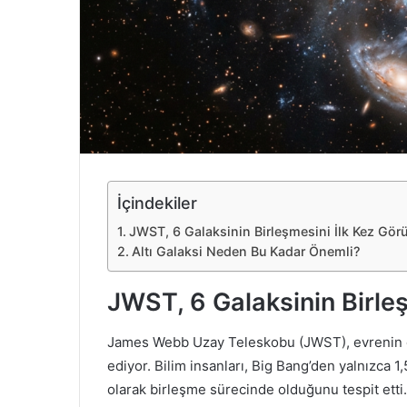
e
k
İçindekiler
JWST, 6 Galaksinin Birleşmesini İlk Kez Görü
Altı Galaksi Neden Bu Kadar Önemli?
JWST, 6 Galaksinin Birleş
James Webb Uzay Teleskobu (JWST), evrenin en
ediyor. Bilim insanları, Big Bang’den yalnızca 1,5
olarak birleşme sürecinde olduğunu tespit etti.