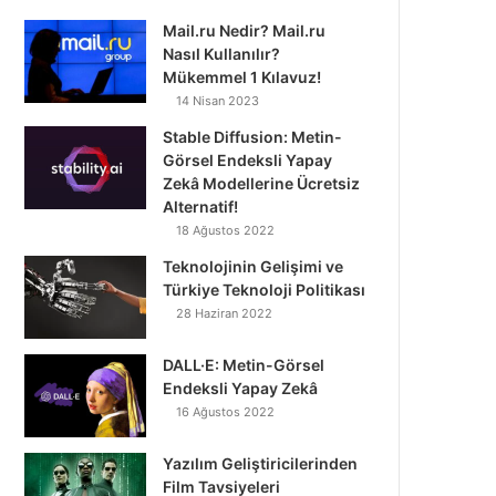
Mail.ru Nedir? Mail.ru
Nasıl Kullanılır?
Mükemmel 1 Kılavuz!
14 Nisan 2023
Stable Diffusion: Metin-
Görsel Endeksli Yapay
Zekâ Modellerine Ücretsiz
Alternatif!
18 Ağustos 2022
Teknolojinin Gelişimi ve
Türkiye Teknoloji Politikası
28 Haziran 2022
DALL·E: Metin-Görsel
Endeksli Yapay Zekâ
16 Ağustos 2022
Yazılım Geliştiricilerinden
Film Tavsiyeleri