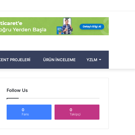
Facebook
Twitter
Pinterest
YouTube
Instagram
Kayıt
Rastgele
Kenar
Arama
Ol
Makale
Bölmesi
yap
...
ENT PROJELERI
ÜRÜN İNCELEME
YZLM
Follow Us
0
0
Fans
Takipçi