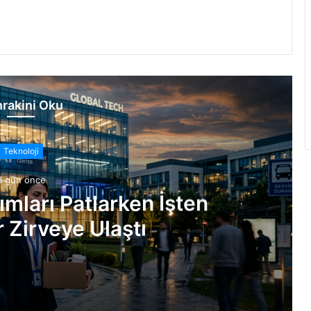
rakini Oku
Teknoloji
3 gün önce
ımları Patlarken İşten
 Zirveye Ulaştı