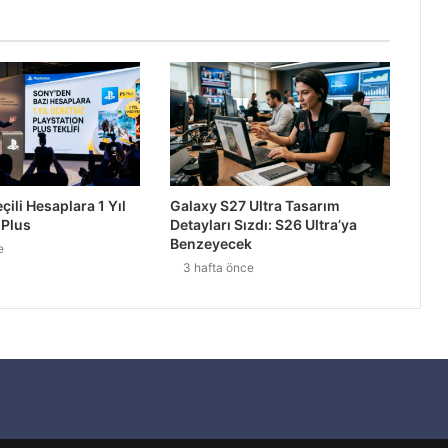
ak YouTube Programı
den %68 Daha Güvenli
ili Hesaplara 1 Yıl
Galaxy S27 Ultra Tasarım
 Plus
Detayları Sızdı: S26 Ultra’ya
2027’ye Ertelendi
Benzeyecek
e
3 hafta önce
alinizi Okuyor