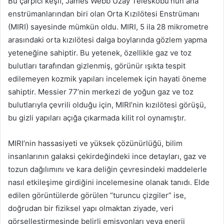
Bu çarpıcı keşif, James Webb Uzay Teleskobu’nun ana
enstrümanlarından biri olan Orta Kızılötesi Enstrümanı
(MIRI) sayesinde mümkün oldu. MIRI, 5 ila 28 mikrometre
arasındaki orta kızılötesi dalga boylarında gözlem yapma
yeteneğine sahiptir. Bu yetenek, özellikle gaz ve toz
bulutları tarafından gizlenmiş, görünür ışıkta tespit
edilemeyen kozmik yapıları incelemek için hayati öneme
sahiptir. Messier 77’nin merkezi de yoğun gaz ve toz
bulutlarıyla çevrili olduğu için, MIRI’nin kızılötesi görüşü,
bu gizli yapıları açığa çıkarmada kilit rol oynamıştır.
MIRI’nin hassasiyeti ve yüksek çözünürlüğü, bilim
insanlarının galaksi çekirdeğindeki ince detayları, gaz ve
tozun dağılımını ve kara deliğin çevresindeki maddelerle
nasıl etkileşime girdiğini incelemesine olanak tanıdı. Elde
edilen görüntülerde görülen “turuncu çizgiler” ise,
doğrudan bir fiziksel yapı olmaktan ziyade, veri
görselleştirmesinde belirli emisyonları veya enerji