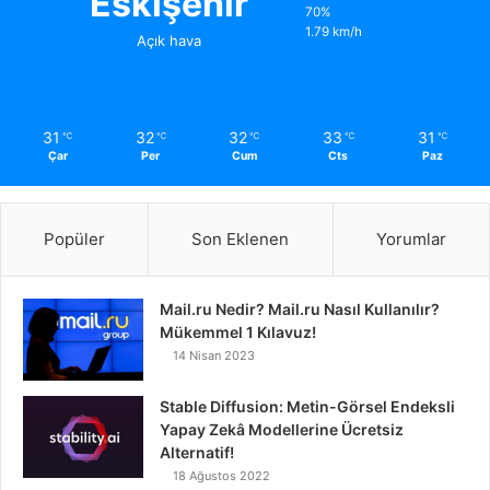
Eskişehir
70%
1.79 km/h
Açık hava
31
32
32
33
31
℃
℃
℃
℃
℃
Çar
Per
Cum
Cts
Paz
Popüler
Son Eklenen
Yorumlar
Mail.ru Nedir? Mail.ru Nasıl Kullanılır?
Mükemmel 1 Kılavuz!
14 Nisan 2023
Stable Diffusion: Metin-Görsel Endeksli
Yapay Zekâ Modellerine Ücretsiz
Alternatif!
18 Ağustos 2022