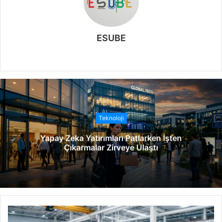
ESUBE
W
e
b
s
i
t
Teknoloji
e
Yapay Zeka Yatırımları Patlarken İşten
s
Çıkarmalar Zirveye Ulaştı
i