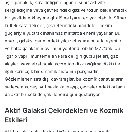
aşırı parlaklık, kara deliğin olağan dışı bir aktivite
sergilediğine veya çevresindeki gaz ve tozun beklenmedik
bir şekilde etkileşime girdiğine işaret ediyor olabilir. Süper
kütleli kara delikler, çevrelerindeki maddeleri çekim
güçleriyle yutarak inanılmaz miktarda enerji yayarlar. Bu
enerji, galaksi genelindeki yıldız oluşumunu etkileyebilir
ve hatta galaksinin evrimini yönlendirebilir. M77’deki bu
“garip yapı”, muhtemelen kara deliğin güçlü jetleri, gaz
akışları veya etrafındaki accretion disk (yığılma diski) ile
ilgili karmaşık bir dinamik sistemin parçasıdır.
Gözlemlenen sıra dışı davranışlar, bu kozmik canavarların
sadece maddeyi yutmakla kalmayıp, çevrelerindeki ortamı
da aktif bir şekilde şekillendirdiğini gösteriyor.
Aktif Galaksi Çekirdekleri ve Kozmik
Etkileri
Aktif galaksi çekirdekleri (AGN), evrenin en enerjik