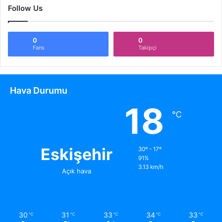
Follow Us
0
0
Fans
Takipçi
Hava Durumu
18
℃
Eskişehir
30º - 17º
91%
3.13 km/h
Açık hava
30
31
33
34
33
℃
℃
℃
℃
℃