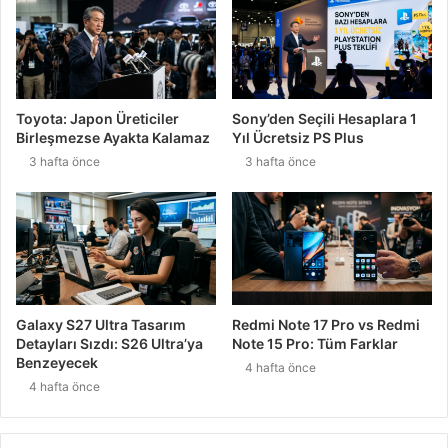
Toyota: Japon Üreticiler
Sony’den Seçili Hesaplara 1
Birleşmezse Ayakta Kalamaz
Yıl Ücretsiz PS Plus
3 hafta önce
3 hafta önce
Galaxy S27 Ultra Tasarım
Redmi Note 17 Pro vs Redmi
Detayları Sızdı: S26 Ultra’ya
Note 15 Pro: Tüm Farklar
Benzeyecek
4 hafta önce
4 hafta önce