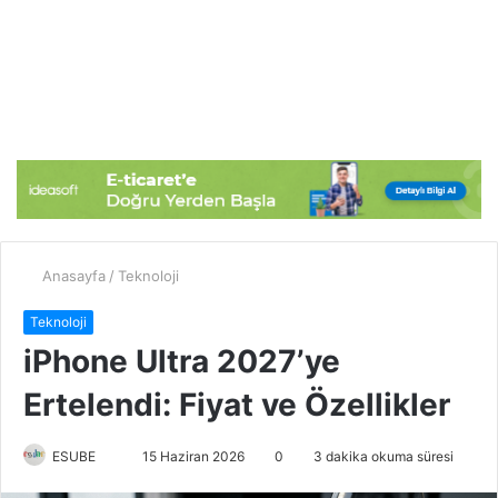
Anasayfa
/
Teknoloji
Teknoloji
iPhone Ultra 2027’ye
Ertelendi: Fiyat ve Özellikler
ESUBE
B
15 Haziran 2026
0
3 dakika okuma süresi
i