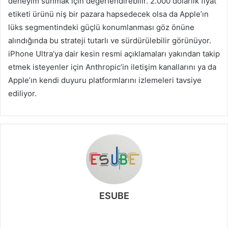
deneyim sunmak için değerlendirebilir. 2.000 dolarlık fiyat
etiketi ürünü niş bir pazara hapsedecek olsa da Apple’ın
lüks segmentindeki güçlü konumlanması göz önüne
alındığında bu strateji tutarlı ve sürdürülebilir görünüyor.
iPhone Ultra’ya dair kesin resmi açıklamaları yakından takip
etmek isteyenler için Anthropic’in iletişim kanallarını ya da
Apple’ın kendi duyuru platformlarını izlemeleri tavsiye
ediliyor.
ESUBE
W
e