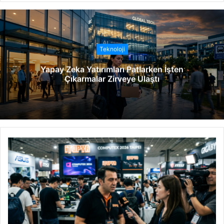
b
s
i
t
Teknoloji
e
Yapay Zeka Yatırımları Patlarken İşten
s
Çıkarmalar Zirveye Ulaştı
i