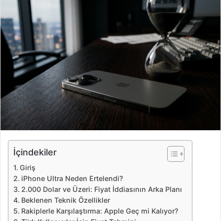
r
e
-
p
o
s
t
a
g
ö
n
d
e
İçindekiler
r
Giriş
m
iPhone Ultra Neden Ertelendi?
e
2.000 Dolar ve Üzeri: Fiyat İddiasının Arka Planı
k
Beklenen Teknik Özellikler
Rakiplerle Karşılaştırma: Apple Geç mi Kalıyor?