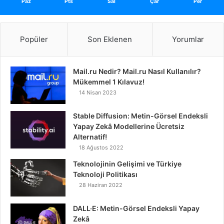
Paz
Pts
Sal
Çar
Per
Popüler
Son Eklenen
Yorumlar
Mail.ru Nedir? Mail.ru Nasıl Kullanılır?
Mükemmel 1 Kılavuz!
14 Nisan 2023
Stable Diffusion: Metin-Görsel Endeksli
Yapay Zekâ Modellerine Ücretsiz
Alternatif!
18 Ağustos 2022
Teknolojinin Gelişimi ve Türkiye
Teknoloji Politikası
28 Haziran 2022
DALL·E: Metin-Görsel Endeksli Yapay
Zekâ